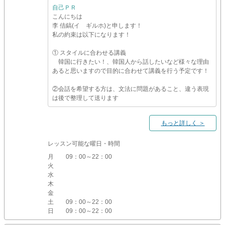
自己ＰＲ
こんにちは
李 佶鎬(イ ギルホ)と申します！
私の約束は以下になります！
① スタイルに合わせる講義
韓国に行きたい！、韓国人から話したいなど様々な理由
あると思いますので目的に合わせて講義を行う予定です！
②会話を希望する方は、文法に問題があること、違う表現
は後で整理して送ります
もっと詳しく ＞
レッスン可能な曜日・時間
月
09：00～22：00
火
水
木
金
土
09：00～22：00
日
09：00～22：00