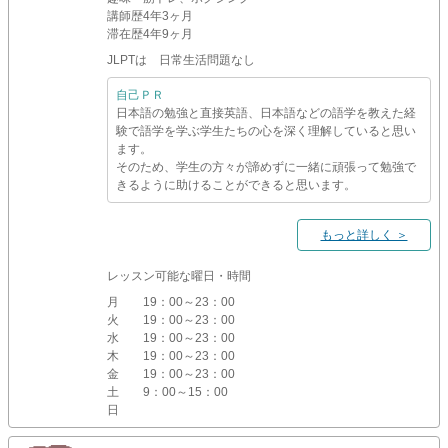
講師歴
4年3ヶ月
滞在歴
4年9ヶ月
JLPTは 日常生活問題なし
自己ＰＲ
日本語の勉強と直接英語、日本語などの語学を教えた経
験で語学を学ぶ学生たちの心を深く理解していると思い
ます。
そのため、学生の方々が諦めずに一緒に頑張って勉強で
きるように助けることができると思います。
もっと詳しく ＞
レッスン可能な曜日・時間
月
19：00～23：00
火
19：00～23：00
水
19：00～23：00
木
19：00～23：00
金
19：00～23：00
土
9：00～15：00
日