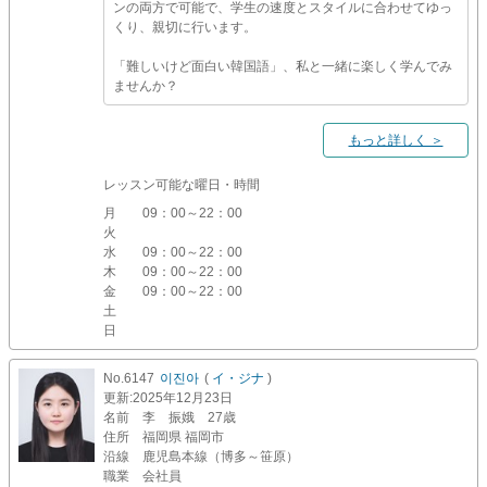
ンの両方で可能で、学生の速度とスタイルに合わせてゆっ
くり、親切に行います。
「難しいけど面白い韓国語」、私と一緒に楽しく学んでみ
ませんか？
もっと詳しく ＞
レッスン可能な曜日・時間
月
09：00～22：00
火
水
09：00～22：00
木
09：00～22：00
金
09：00～22：00
土
日
No.6147
이진아
(
イ・ジナ
)
更新
:2025年12月23日
名前
李 振娥 27歳
住所
福岡県 福岡市
沿線
鹿児島本線（博多～笹原）
職業
会社員