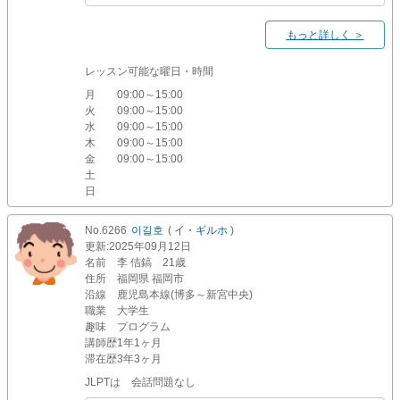
もっと詳しく ＞
レッスン可能な曜日・時間
月
09:00～15:00
火
09:00～15:00
水
09:00～15:00
木
09:00～15:00
金
09:00～15:00
土
日
No.6266
이길호
(
イ・ギルホ
)
更新
:2025年09月12日
名前
李 佶鎬 21歳
住所
福岡県 福岡市
沿線
鹿児島本線(博多～新宮中央)
職業
大学生
趣味
プログラム
講師歴
1年1ヶ月
滞在歴
3年3ヶ月
JLPTは 会話問題なし