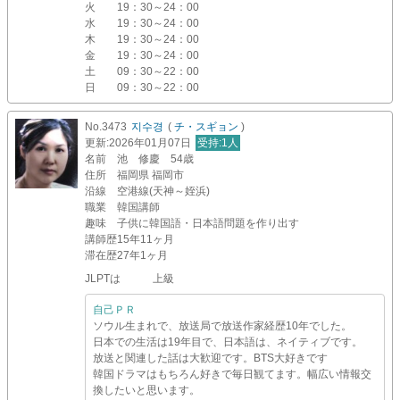
火
19：30～24：00
水
19：30～24：00
木
19：30～24：00
金
19：30～24：00
土
09：30～22：00
日
09：30～22：00
No.3473
지수경
(
チ・スギョン
)
更新
:2026年01月07日
受持
:1人
名前
池 修慶 54歳
住所
福岡県 福岡市
沿線
空港線(天神～姪浜)
職業
韓国講師
趣味
子供に韓国語・日本語問題を作り出す
講師歴
15年11ヶ月
滞在歴
27年1ヶ月
JLPTは 上級
自己ＰＲ
ソウル生まれで、放送局で放送作家経歴10年でした。
日本での生活は19年目で、日本語は、ネイティブです。
放送と関連した話は大歓迎です。BTS大好きです
韓国ドラマはもちろん好きで毎日観てます。幅広い情報交
換したいと思います。