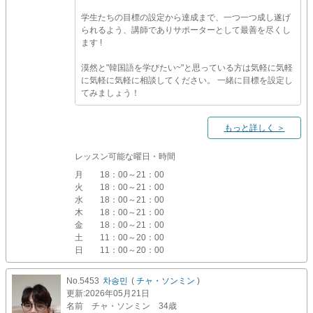
学生たちの目標の設定から達成まで、一つ一つ成し遂げ
られるよう、講師でありサポーターとして最善を尽くし
ます !
漠然と"韓国語を学びたい~"と思っている方は気軽に気軽
に気軽に気軽に相談してください。 一緒に目標を設定し
てみましょう！
もっと詳しく ＞
レッスン可能な曜日・時間
月
18：00～21：00
火
18：00～21：00
水
18：00～21：00
木
18：00～21：00
金
18：00～21：00
土
11：00～20：00
日
11：00～20：00
No.5453
차송민
(
チャ・ソンミン
)
更新
:2026年05月21日
名前
チャ・ソンミン 34歳