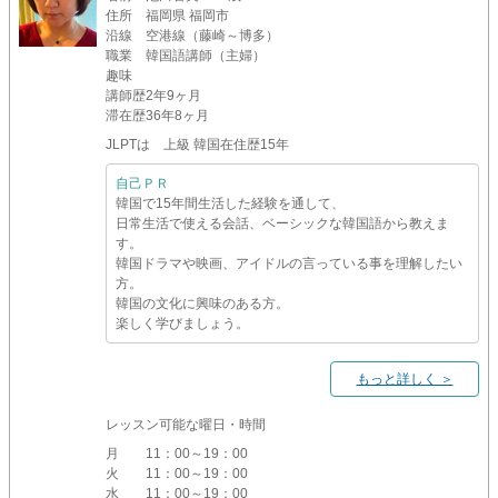
住所
福岡県 福岡市
沿線
空港線（藤崎～博多）
職業
韓国語講師（主婦）
趣味
講師歴
2年9ヶ月
滞在歴
36年8ヶ月
JLPTは 上級 韓国在住歴15年
自己ＰＲ
韓国で15年間生活した経験を通して、
日常生活で使える会話、ベーシックな韓国語から教えま
す。
韓国ドラマや映画、アイドルの言っている事を理解したい
方。
韓国の文化に興味のある方。
楽しく学びましょう。
もっと詳しく ＞
レッスン可能な曜日・時間
月
11：00～19：00
火
11：00～19：00
水
11：00～19：00