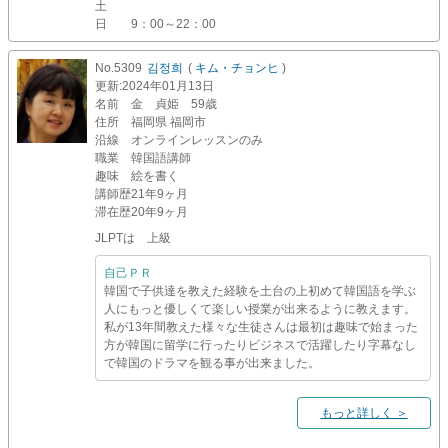
土
日
9：00～22：00
No.5309
김정희
(
キム・チョンヒ
)
更新
:2024年01月13日
名前
金 貞姫 59歳
住所
福岡県 福岡市
沿線
オンラインレッスンのみ
職業
韓国語講師
趣味
絵を書く
講師歴
21年9ヶ月
滞在歴
20年9ヶ月
JLPTは 上級
自己ＰＲ
韓国で子供達を教えた経験を土台の上初めて韓国語を学ぶ
人にもっと優しくて楽しい授業が出来るように教えます。
私が13年間教えた様々な生徒さんは最初は趣味で始まった
方が韓国に留学に行ったりビジネスで活躍したり字幕なし
で韓国のドラマを観る事が出来ました。
もっと詳しく ＞