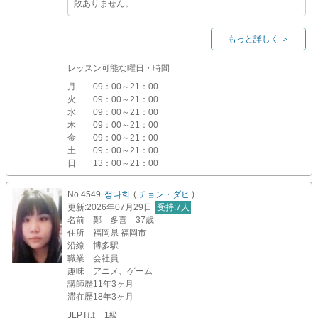
敗ありません。
もっと詳しく ＞
レッスン可能な曜日・時間
月
09：00～21：00
火
09：00～21：00
水
09：00～21：00
木
09：00～21：00
金
09：00～21：00
土
09：00～21：00
日
13：00～21：00
No.4549
정다희
(
チョン・ダヒ
)
更新
:2026年07月29日
受持
:7人
名前
鄭 多喜 37歳
住所
福岡県 福岡市
沿線
博多駅
職業
会社員
趣味
アニメ、ゲーム
講師歴
11年3ヶ月
滞在歴
18年3ヶ月
JLPTは 1級