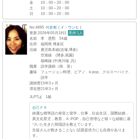
金
10：00～20：00
土
10：00～20：00
日
10：00～20：00
No.4895
이은희
(
イ・ウンヒ
)
更新
:2026年05月18日
受持
:1人
名前
李 恩煕 54歳
住所
福岡県 博多区
沿線
鹿児島本線(吉塚,博多)
空港線 (博多,祇園)
箱崎線 (中洲川端 ,呉)
職業
語学講師（韓、英）
趣味
フュージョン料理、ピアノ、k-pop、クロスーバイク、
語学
講師歴
15年3ヶ月
滞在歴
21年3ヶ月
JLPTは 1級
自己ＰＲ
綺麗な標準語の発音と留学，仕事，社会生活，国際結婚，
異文化育児，教育，Ｋ-POP，自己管理など様々な経験に基
づいた生きた韓国語を教えています。
生徒さんが飽きることない話題提供力にも自身がありま
す。