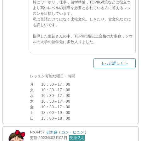
特にワーホリ，仕事，留学準備，TOPIK対策などに役立つ
より高いレベルの指導を必要とされている方に答えるレッ
スンを目指しています。
私は言語だけではなく比較文化、しきたり、食文化などに
も詳しいです。
指導した生徒さんの中、TOPIK5級以上合格の方多数，ソウ
ルの大学の語学党に多数入りました。
もっと詳しく ＞
レッスン可能な曜日・時間
月
10：30～17：00
火
10：30～17：00
水
10：30～17：00
木
10：30～17：00
金
10：30～17：00
土
13：00～19：00
日
13：00～18：00
No.4457
강희윤
(
カン・ヒユン
)
更新
:2023年03月08日
受持
:2人