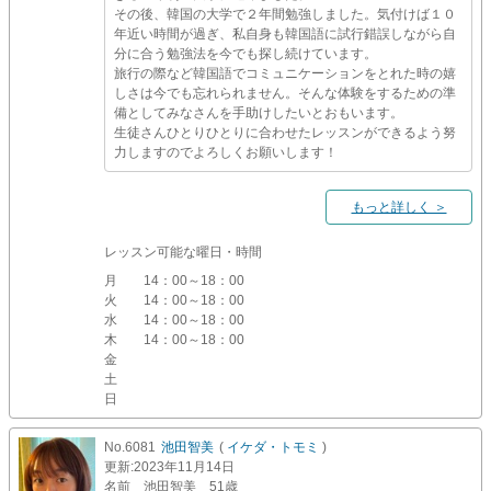
その後、韓国の大学で２年間勉強しました。気付けば１０
年近い時間が過ぎ、私自身も韓国語に試行錯誤しながら自
分に合う勉強法を今でも探し続けています。
旅行の際など韓国語でコミュニケーションをとれた時の嬉
しさは今でも忘れられません。そんな体験をするための準
備としてみなさんを手助けしたいとおもいます。
生徒さんひとりひとりに合わせたレッスンができるよう努
力しますのでよろしくお願いします！
もっと詳しく ＞
レッスン可能な曜日・時間
月
14：00～18：00
火
14：00～18：00
水
14：00～18：00
木
14：00～18：00
金
土
日
No.6081
池田智美
(
イケダ・トモミ
)
更新
:2023年11月14日
名前
池田智美 51歳