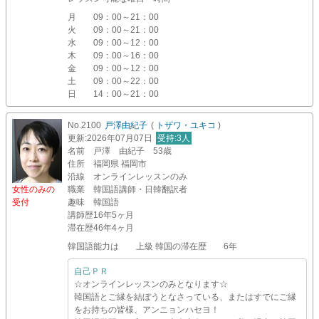
月
09：00～21：00
火
09：00～21：00
水
09：00～12：00
木
09：00～16：00
金
09：00～12：00
土
09：00～22：00
日
14：00～21：00
No.2100
戸澤由紀子
(
トザワ・ユキコ
)
更新
:2026年07月07日
受持
:3人
名前
戸澤 由紀子 53歳
住所
福岡県 福岡市
沿線
オンラインレッスンのみ
女性のみの
職業
韓国語講師・日韓翻訳者
受付
趣味
韓国語
講師歴
16年5ヶ月
滞在歴
46年4ヶ月
韓国語能力は 上級 韓国の滞在歴 6年
自己ＰＲ
☆オンラインレッスンのみとなります☆
韓国語とご縁を結ぼうとなさっている、またはすでにご縁
をお持ちの皆様、アンニョンハセヨ！