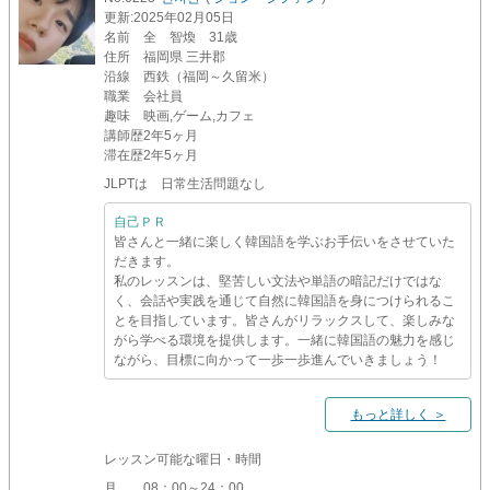
更新
:2025年02月05日
名前
全 智煥 31歳
住所
福岡県 三井郡
沿線
西鉄（福岡～久留米）
職業
会社員
趣味
映画,ゲーム,カフェ
講師歴
2年5ヶ月
滞在歴
2年5ヶ月
JLPTは 日常生活問題なし
自己ＰＲ
皆さんと一緒に楽しく韓国語を学ぶお手伝いをさせていた
だきます。
私のレッスンは、堅苦しい文法や単語の暗記だけではな
く、会話や実践を通じて自然に韓国語を身につけられるこ
とを目指しています。皆さんがリラックスして、楽しみな
がら学べる環境を提供します。一緒に韓国語の魅力を感じ
ながら、目標に向かって一歩一歩進んでいきましょう！
もっと詳しく ＞
レッスン可能な曜日・時間
月
08：00～24：00