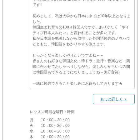
です！
初めまして、私は大学から日本に来ては10年以上となりま
した。
韓国生まれ育ちの100％韓国人ですが、ありがたく「ネイ
ティブ日本人みたい」と言われることが多いです。
私が日本語を勉強しながら取得した外国語勉強のノウハウ
とともに、韓国語をわかりやすく教えます。
せっかくなら楽しくやりたいですよね～～
皆さんのお好きな韓国文化・韓ドラ・旅行・音楽など…興
味に合わせておしゃべりしながら、楽しみながらいつの間
に韓国語もできるようになりましょうね～(8分音符)
一緒に勉強できること楽しみにお待ちしております★
もっと詳しく ＞
レッスン可能な曜日・時間
月
10：00～20：00
火
10：00～20：00
水
10：00～20：00
木
10：00～20：00