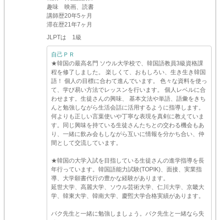
趣味
映画、読書
講師歴
20年5ヶ月
滞在歴
21年7ヶ月
JLPTは 1級
自己ＰＲ
★韓国の最高名門 ソウル大学校で、韓国語教員3級資格課
程を修了しました。 楽しくて、おもしろい、生き生き韓国
語！ 個人の目標に合わて進んでいます。 色々な資料を使っ
て、学び易い方法でレッスンを行います。 個人レベルに合
わせます。生徒さんの興味、 基本文法や単語、語彙をきち
んと勉強しながら生活会話に活用するように指導します。
何よりも正しい言葉使いや丁寧な表現を真剣に教えていま
す。同じ興味を持ている生徒さんたちとの交わる機会もあ
り、一緒に飲み会もしながら互いに情報を分かち合い、仲
間として交流しています。
★韓国の大学入試を目指している生徒さんの進学指導を長
年行っています。韓国語能力試験(TOPIK)、面接、実業指
導、大学願書代行の豊かな経験があります。
延世大学、高麗大学、ソウル芸術大学、仁川大学、京畿大
学、韓東大学、韓南大学、慶煕大学合格実績があります。
パク先生と一緒に勉強しましょう。パク先生と一緒なら失