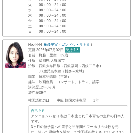
火
08：00～24：00
水
08：00～24：00
木
08：00～24：00
金
08：00～24：00
土
08：00～24：00
日
08：00～24：00
No.4444
権藤里実
(
ゴンドウ・サトミ
)
更新
:2026年07月02日
受持
:1人
名前
権藤 里実 39歳
住所
福岡県 大野城市
沿線
西鉄大牟田線（西鉄福岡～西鉄二日市）
JR鹿児島本線（博多～水城）
職業
日本語講師（主婦）
趣味
映画鑑賞、コンサート、ドラマ、語学
講師歴
12年3ヶ月
滞在歴
39年
韓国語能力は 中級 韓国の滞在歴 1年
自己ＰＲ
アンニョンハセヨ!私は日本生まれ日本育ちの生粋の日本人
です。
3ヶ月の語学堂への留学と半年間のワーホリの経験を元
に、培った語学力を活かして韓国語を教えさせていただい