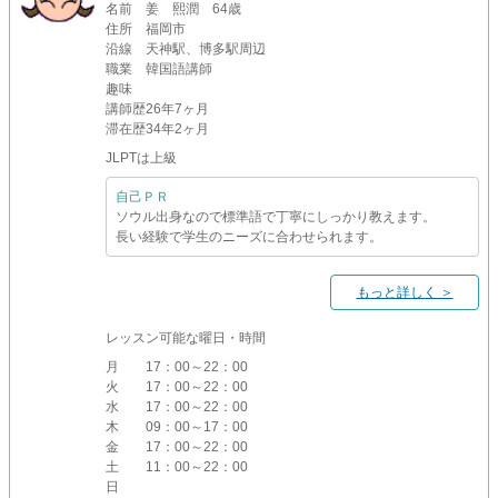
名前
姜 熙潤 64歳
住所
福岡市
沿線
天神駅、博多駅周辺
職業
韓国語講師
趣味
講師歴
26年7ヶ月
滞在歴
34年2ヶ月
JLPTは上級
自己ＰＲ
ソウル出身なので標準語で丁寧にしっかり教えます。
長い経験で学生のニーズに合わせられます。
もっと詳しく ＞
レッスン可能な曜日・時間
月
17：00～22：00
火
17：00～22：00
水
17：00～22：00
木
09：00～17：00
金
17：00～22：00
土
11：00～22：00
日