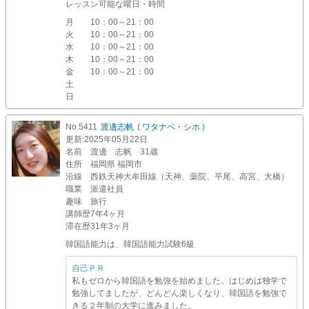
レッスン可能な曜日・時間
月
10：00～21：00
火
10：00～21：00
水
10：00～21：00
木
10：00～21：00
金
10：00～21：00
土
日
No.5411
渡邊志帆
(
ワタナベ・シホ
)
更新
:2025年05月22日
名前
渡邊 志帆 31歳
住所
福岡県 福岡市
沿線
西鉄天神大牟田線（天神、薬院、平尾、高宮、大橋）
職業
派遣社員
趣味
旅行
講師歴
7年4ヶ月
滞在歴
31年3ヶ月
韓国語能力は、韓国語能力試験6級
自己ＰＲ
私もゼロから韓国語を勉強を始めました。はじめは独学で
勉強してましたが、どんどん楽しくなり、韓国語を勉強で
きる２年制の大学に進みました。