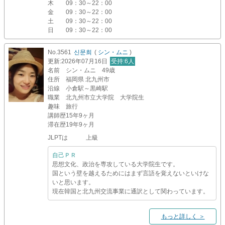
木
09：30～22：00
金
09：30～22：00
土
09：30～22：00
日
09：30～22：00
No.3561
신문희
(
シン・ムニ
)
更新
:2026年07月16日
受持
:6人
名前
シン・ムニ 49歳
住所
福岡県 北九州市
沿線
小倉駅～黒崎駅
職業
北九州市立大学院 大学院生
趣味
旅行
講師歴
15年9ヶ月
滞在歴
19年9ヶ月
JLPTは 上級
自己ＰＲ
思想文化、政治を専攻している大学院生です。
国という壁を越えるためにはまず言語を覚えないといけな
いと思います。
現在韓国と北九州交流事業に通訳として関わっています。
もっと詳しく ＞