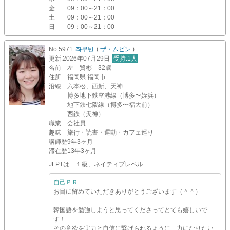
金
09：00～21：00
土
09：00～21：00
日
09：00～21：00
No.5971
좌무빈
(
ザ・ムビン
)
更新
:2026年07月29日
受持
:1人
名前
左 貿彬 32歳
住所
福岡県 福岡市
沿線
六本松、西新、天神
博多地下鉄空港線（博多〜姪浜）
地下鉄七隈線（博多〜福大前）
西鉄（天神）
職業
会社員
趣味
旅行・読書・運動・カフェ巡り
講師歴
9年3ヶ月
滞在歴
13年3ヶ月
JLPTは １級、ネイティブレベル
自己ＰＲ
お目に留めていただきありがとうございます（＾＾）
韓国語を勉強しようと思ってくださってとても嬉しいで
す！
その意欲を実力と自信に繋げられるように、力になりたい