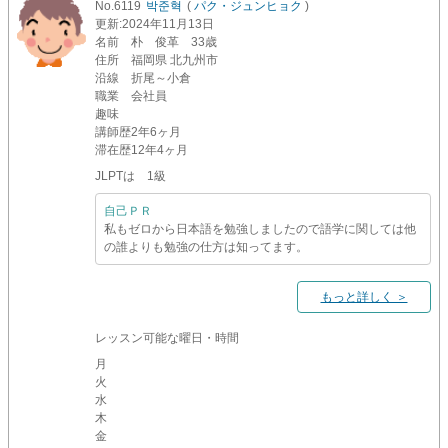
No.6119
박준혁
(
パク・ジュンヒョク
)
更新
:2024年11月13日
名前
朴 俊革 33歳
住所
福岡県 北九州市
沿線
折尾～小倉
職業
会社員
趣味
講師歴
2年6ヶ月
滞在歴
12年4ヶ月
JLPTは 1級
自己ＰＲ
私もゼロから日本語を勉強しましたので語学に関しては他
の誰よりも勉強の仕方は知ってます。
もっと詳しく ＞
レッスン可能な曜日・時間
月
火
水
木
金