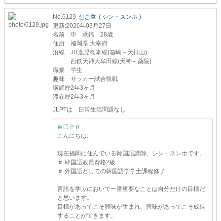
No.6129
신승호
(
シン・スンホ
)
更新
:2026年03月27日
名前
申 承鎬 28歳
住所
福岡県 大宰府
沿線
JR鹿児島本線(箱崎～天拝山)
西鉄天神大牟田線(天神～薬院)
職業
学生
趣味
サッカー試合観戦
講師歴
2年3ヶ月
滞在歴
2年3ヶ月
JLPTは 日常生活問題なし
自己ＰＲ
こんにちは.
現在福岡に住んでいる韓国語講師、シン・スンホです。
＃ 韓国語教員資格2級
＃ 外国語としての韓国語学学士課程修了
言語を学ぶにおいて一番重要なことは自分だけの目標だ
と思います。
目標があってこそ興味が生まれ、興味があってこそ成長
することができます。