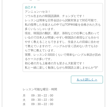
自己ＰＲ
アンニョンハセヨ！
ソウル生まれの韓国語講師、チョンダヒです！
レッスンは簡単な日常会話から試験対策まで対応可能で、
私の指導した生徒さんの中ではTOPIK6級を合格された方も
多くいらっしゃいます。
現在、韓国語の翻訳、通訳、添削などの仕事にも携わって
いるので日本人が間違いやすい韓国語の表現なども分かり
やすく教えることもできますし、生徒さんの目線に合わせ
て教えていますので、ハングルが全く読めない方でも1か
ら丁寧に教えています。
実際、レッスン2-3回目くらいで簡単なハングル単語が読め
るケースが多いです。
初心者の方も上級者の方も皆さん大歓迎です！
私と一緒に楽しく勉強しながら韓国語上達しませんか^0^
もっと詳しく ＞
レッスン可能な曜日・時間
月
09：30～22：00
火
09：30～22：00
水
09：30～22：00