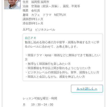
住所
福岡県 福岡市
沿線
空港線（姪浜～貝塚）、薬院、平尾等
職業
会社員
趣味
カフェ ドラマ NETFLIX
講師歴
8年1ヶ月
滞在歴
8年1ヶ月
JLPTは ビジネスレベル
自己ＰＲ
勉強し始める初心者の方や留学・就職を準備する方々に学
生のレベルに合わせて、お教え致します。
・韓国ドラマ・kpop・映画などに興味ができて勉強したい
方
・無理なく韓国旅行を楽しみたい方
・韓国番組を半分以上聞き取れるようになりたい方
・ビジネスレベルの韓国語を持ち、留学、就職をしたい方
・韓国人と会話しながら、感覚を伸ばしたい方
もっと詳しく ＞
レッスン可能な曜日・時間
月
19：30～24：00