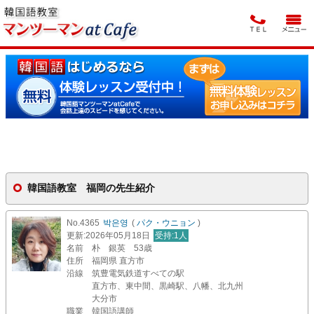
韓国語教室 福岡の先生紹介
No.4365
박은영
(
パク・ウニョン
)
更新
:2026年05月18日
受持
:1人
名前
朴 銀英 53歳
住所
福岡県 直方市
沿線
筑豊電気鉄道すべての駅
直方市、東中間、黒崎駅、八幡、北九州
大分市
職業
韓国語講師