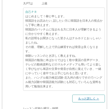
JLPTは 上級
自己ＰＲ
はじめまして！柳と申します。
韓国語をお読みたい, 話したい方に韓国語を日本人の視点か
ら丁寧に教えます。
韓国語のバッチムに悩まれる方に日本人が理解できるよう
に分かりやすく教えます。
私の説明をお聞きになった皆さんはナルホドとおっしゃい
ましたね。
その後、理解した上で沢山練習すれば発音は良くなりま
す。
体験レッスンのとき詳しく教えますね。
韓国語の勉強に本ばかりではなく歌や童謡の音声データ、
テレビの動画資料などのマルチメディアも用いてより楽し
く学びながら単語や文章や発音が自然に覚えていき、一緒
にやっていく途中でお上手になれると思います。
また、ハングル能力検定試験-北九州の係りですのでハング
ル能力試験や韓国語能力試験にも対応していろんな資料を
用いて勉強出来ます。
もっと詳しく ＞
レッスン可能な曜日・時間