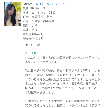
No.6242
김민소
(
キム・ミンソ
)
更新
:2025年10月16日
名前
金 ミンソ 23歳
住所
福岡県 北九州市
沿線
小倉駅～西小倉駅
職業
大学生
趣味
旅行
講師歴
1年4ヶ月
滞在歴
4年3ヶ月
JLPTは 1級
自己ＰＲ
こんにちは。日本人向けの韓国語個人レッスンを行ってい
るキムミンソと申します。
私は日本語と韓国語の共通点と相違点をよく理解している
ので、日本人学習者の方々がわかりにくかったり、難しが
っている部分を正確に教えることができます。ひらがなを
学ぶように自然にハングルを学び、日常会話、旅行会話、
K-POP?ドラマ表現まで学習目的に合わせてオーダーメー
ド型授業を提供します。
日本語で説明ができますので、初めて韓国語を学ぶ方でも
安心して始められます。授業はオンラインまたはオフライ