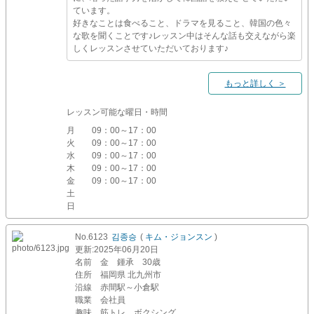
ています。
好きなことは食べること、ドラマを見ること、韓国の色々
な歌を聞くことです♪レッスン中はそんな話も交えながら楽
しくレッスンさせていただいております♪
もっと詳しく ＞
レッスン可能な曜日・時間
月
09：00～17：00
火
09：00～17：00
水
09：00～17：00
木
09：00～17：00
金
09：00～17：00
土
日
No.6123
김종승
(
キム・ジョンスン
)
更新
:2025年06月20日
名前
金 鍾承 30歳
住所
福岡県 北九州市
沿線
赤間駅～小倉駅
職業
会社員
趣味
筋トレ、ボクシング