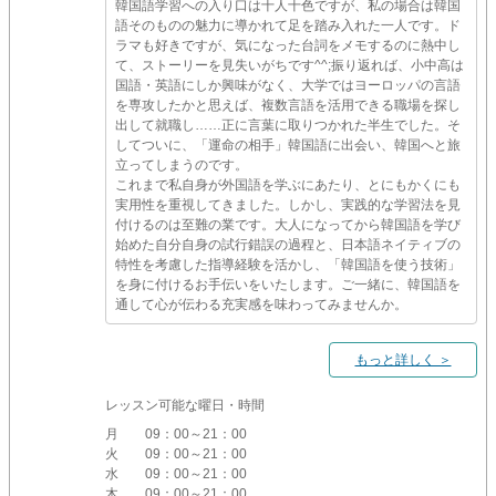
韓国語学習への入り口は十人十色ですが、私の場合は韓国
語そのものの魅力に導かれて足を踏み入れた一人です。ド
ラマも好きですが、気になった台詞をメモするのに熱中し
て、ストーリーを見失いがちです^^;振り返れば、小中高は
国語・英語にしか興味がなく、大学ではヨーロッパの言語
を専攻したかと思えば、複数言語を活用できる職場を探し
出して就職し……正に言葉に取りつかれた半生でした。そ
してついに、「運命の相手」韓国語に出会い、韓国へと旅
立ってしまうのです。
これまで私自身が外国語を学ぶにあたり、とにもかくにも
実用性を重視してきました。しかし、実践的な学習法を見
付けるのは至難の業です。大人になってから韓国語を学び
始めた自分自身の試行錯誤の過程と、日本語ネイティブの
特性を考慮した指導経験を活かし、「韓国語を使う技術」
を身に付けるお手伝いをいたします。ご一緒に、韓国語を
通して心が伝わる充実感を味わってみませんか。
もっと詳しく ＞
レッスン可能な曜日・時間
月
09：00～21：00
火
09：00～21：00
水
09：00～21：00
木
09：00～21：00