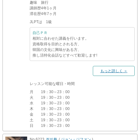
趣味
旅行
講師歴
4年1ヶ月
滞在歴
4年7ヶ月
JLPTは 1級
自己ＰＲ
相対に合わせた講義を行います。
資格取得を目的とされる方、
韓国の文化に興味がある方、
推し活特化会話などすべて歓迎します!
もっと詳しく ＞
レッスン可能な曜日・時間
月
19：30～23：00
火
19：30～23：00
水
19：30～23：00
木
19：30～23：00
金
19：30～23：00
土
19：30～23：00
日
19：30～23：00
No.6223
전지환
(
ジョン・ジファン
)