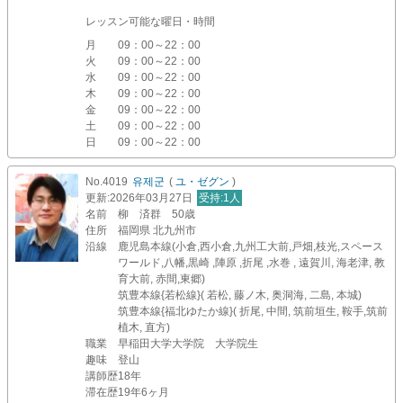
レッスン可能な曜日・時間
月
09：00～22：00
火
09：00～22：00
水
09：00～22：00
木
09：00～22：00
金
09：00～22：00
土
09：00～22：00
日
09：00～22：00
No.4019
유제군
(
ユ・ゼグン
)
更新
:2026年03月27日
受持
:1人
名前
柳 済群 50歳
住所
福岡県 北九州市
沿線
鹿児島本線(小倉,西小倉,九州工大前,戸畑,枝光,スペース
ワールド,八幡,黒崎 ,陣原 ,折尾 ,水巻 , 遠賀川, 海老津, 教
育大前, 赤間,東郷)
筑豊本線{若松線}( 若松, 藤ノ木, 奥洞海, 二島, 本城)
筑豊本線{福北ゆたか線}( 折尾, 中間, 筑前垣生, 鞍手,筑前
植木, 直方)
職業
早稲田大学大学院 大学院生
趣味
登山
講師歴
18年
滞在歴
19年6ヶ月