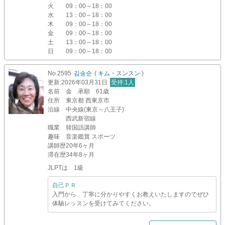
火
09：00～18：00
水
13：00～18：00
木
09：00～18：00
金
09：00～18：00
土
13：00～18：00
日
09：00～18：00
No.2595
김승순
(
キム・スンスン
)
更新
:2026年03月31日
受持
:1人
名前
金 承順 61歳
住所
東京都 西東京市
沿線
中央線(東京～八王子)
西武新宿線
職業
韓国語講師
趣味
音楽鑑賞 スポーツ
講師歴
20年6ヶ月
滞在歴
34年8ヶ月
JLPTは 1級
自己ＰＲ
入門から 丁寧に分かりやすくお教えいたしますのでぜひ
体驗レッスンを受けてみてください。