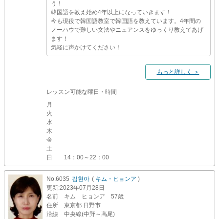
う！
韓国語を教え始め4年以上になっていきます！
今も現役で韓国語教室で韓国語を教えています。4年間の
ノーハウで難しい文法やニュアンスをゆっくり教えてあげ
ます！
気軽に声かけてください！
もっと詳しく ＞
レッスン可能な曜日・時間
月
火
水
木
金
土
日
14：00～22：00
No.6035
김현아
(
キム・ヒョンア
)
更新
:2023年07月28日
名前
キム ヒョンア 57歳
住所
東京都 日野市
沿線
中央線(中野～高尾)