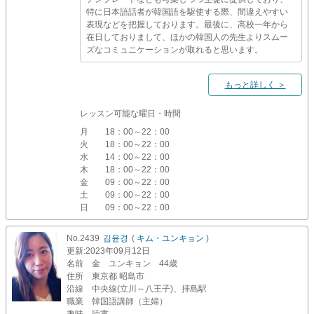
特に日本語話者が韓国語を駆使する際、間違えやすい
表現などを把握しております。最後に、高校一年から
在日しておりまして、ほかの韓国人の先生よりスムー
ズなコミュニケーションが取れると思います。
もっと詳しく ＞
レッスン可能な曜日・時間
月
18：00～22：00
火
18：00～22：00
水
14：00～22：00
木
18：00～22：00
金
09：00～22：00
土
09：00～22：00
日
09：00～22：00
No.2439
김윤경
(
キム・ユンキョン
)
更新
:2023年09月12日
名前
金 ユンキョン 44歳
住所
東京都 昭島市
沿線
中央線(立川～八王子)、拝島駅
職業
韓国語講師（主婦）