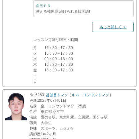
自己ＰＲ
使える韓国語!続けられる韓国語!
もっと詳しく ＞
レッスン可能な曜日・時間
月
16：30～17：30
火
16：30～17：30
水
09：00～16：00
木
16：30～17：30
金
16：30～17：30
土
日
No.6263
김영웅トマソ
(
キム・ヨンウントマソ
)
更新
:2025年07月01日
名前
金 ヨンウントマソ 25歳
住所
東京都 小平市
沿線
鷹の台駅、東大和駅、立川駅、国分寺駅
職業
大学生
趣味
スポーツ、カラオケ
講師歴
1年2ヶ月