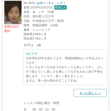
No.3831
김레나
(
キム・レナ
)
更新
:2024年10月25日
受持
:1人
名前
金 レナ 52歳
住所
東京都 八王子市
沿線
中央線(北八王子～新宿)
職業
韓国語講師 (主婦)
女性のみの
趣味
ショッピング
受付
講師歴
13年8ヶ月
滞在歴
27年2ヶ月
JLPTは 1級
自己ＰＲ
日本滞在20年を迎えてます。韓国語講師は１０年以上やっ
てます。
いろいろな方々を出会うのがとっても楽しいですし、少し
ずつ覚えていく楽しさを感じってる方をみると遣り甲斐を
感じます。コツコツ、楽しく覚えましょう。
まずは、第一歩を踏み出すことですね。
もっと詳しく ＞
レッスン可能な曜日・時間
月
09：00～22：00