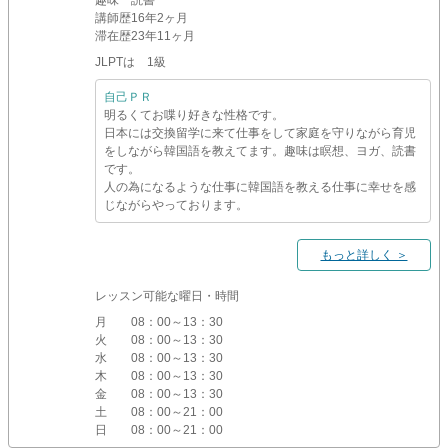
趣味
読書
講師歴
16年2ヶ月
滞在歴
23年11ヶ月
JLPTは 1級
自己ＰＲ
明るくてお喋り好きな性格です。
日本には交換留学に来て仕事をして家庭を守りながら育児
をしながら韓国語を教えてます。趣味は瞑想、ヨガ、読書
です。
人の為になるような仕事に韓国語を教える仕事に幸せを感
じながらやっております。
もっと詳しく ＞
レッスン可能な曜日・時間
月
08：00～13：30
火
08：00～13：30
水
08：00～13：30
木
08：00～13：30
金
08：00～13：30
土
08：00～21：00
日
08：00～21：00