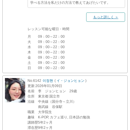
学べる方法を私だけの方法で教えてあげたいです。
もっと詳しく ＞
レッスン可能な曜日・時間
月
09：00～22：00
火
09：00～22：00
水
09：00～22：00
木
09：00～22：00
金
09：00～22：00
土
09：00～22：00
日
09：00～22：00
No.6142
이정현
(
イ・ジョンヒョン
)
更新
:2026年01月09日
名前
李 ジョンヒョン 29歳
住所
東京都 国立市
沿線
中央線（国分寺～立川）
南武線 谷保駅
職業
大学院生
趣味
K-POP, カフェ巡り, 日本語の勉強
講師歴
5年2ヶ月
滞在歴
9年2ヶ月