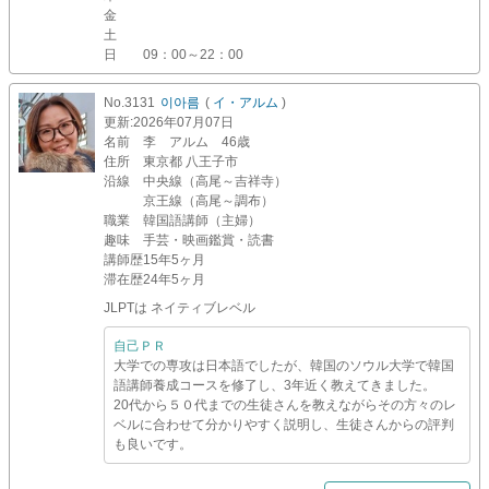
金
土
日
09：00～22：00
No.3131
이아름
(
イ・アルム
)
更新
:2026年07月07日
名前
李 アルム 46歳
住所
東京都 八王子市
沿線
中央線（高尾～吉祥寺）
京王線（高尾～調布）
職業
韓国語講師（主婦）
趣味
手芸・映画鑑賞・読書
講師歴
15年5ヶ月
滞在歴
24年5ヶ月
JLPTは ネイティブレベル
自己ＰＲ
大学での専攻は日本語でしたが、韓国のソウル大学で韓国
語講師養成コースを修了し、3年近く教えてきました。
20代から５０代までの生徒さんを教えながらその方々のレ
ベルに合わせて分かりやすく説明し、生徒さんからの評判
も良いです。