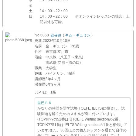
木
19：00～22：00
金
土
14：00～22：00
日
14：00～22：00 ※オンラインレッスンの場合、上
記以外も可能。
No.6068
김규민
(
キム・ギュミン
)
更新
:2023年10月10日
名前
金 ギュミン 26歳
住所
東京都 立川市
沿線
中央線（八王子～東京)
南武線(立川～溝の口)
職業
大学生
趣味
バイオリン、油絵
講師歴
3年4ヶ月
滞在歴
6年9ヶ月
JLPTは 1級
自己ＰＲ
かなりの時間を語学試験(TOEFL, IELTS)に投資し、試
験問題を解くためのスキルが身に付いています。
(TOPIK??の52番は旧TOEFL Writing sectionの2番、
TOPIK??51番は IELTS Writing sectionの1番と相似して
います)また、30回ほどの個人レッスンを通じて自作の
テンプレートなども考案しつつ生徒に提供しており、