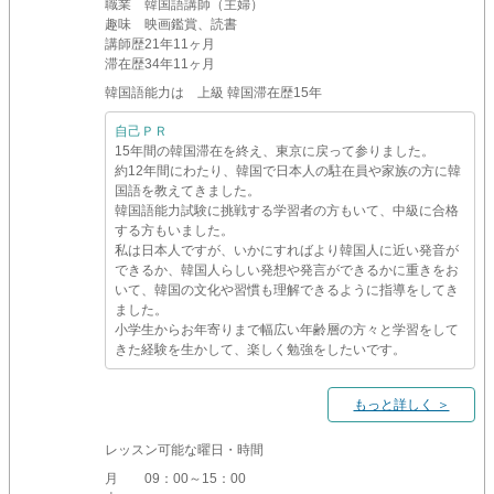
職業
韓国語講師（主婦）
趣味
映画鑑賞、読書
講師歴
21年11ヶ月
滞在歴
34年11ヶ月
韓国語能力は 上級 韓国滞在歴15年
自己ＰＲ
15年間の韓国滞在を終え、東京に戻って参りました。
約12年間にわたり、韓国で日本人の駐在員や家族の方に韓
国語を教えてきました。
韓国語能力試験に挑戦する学習者の方もいて、中級に合格
する方もいました。
私は日本人ですが、いかにすればより韓国人に近い発音が
できるか、韓国人らしい発想や発言ができるかに重きをお
いて、韓国の文化や習慣も理解できるように指導をしてき
ました。
小学生からお年寄りまで幅広い年齢層の方々と学習をして
きた経験を生かして、楽しく勉強をしたいです。
もっと詳しく ＞
レッスン可能な曜日・時間
月
09：00～15：00