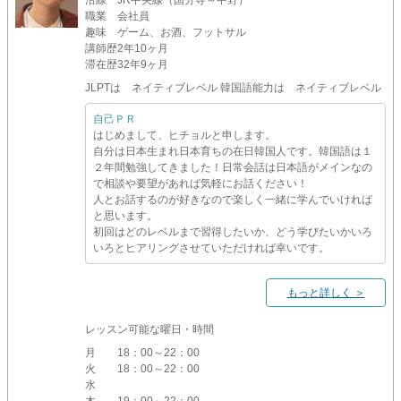
沿線
JR中央線（国分寺～中野）
職業
会社員
趣味
ゲーム、お酒、フットサル
講師歴
2年10ヶ月
滞在歴
32年9ヶ月
JLPTは ネイティブレベル 韓国語能力は ネイティブレベル
自己ＰＲ
はじめまして、ヒチョルと申します。
自分は日本生まれ日本育ちの在日韓国人です。韓国語は１
２年間勉強してきました！日常会話は日本語がメインなの
で相談や要望があれば気軽にお話ください！
人とお話するのが好きなので楽しく一緒に学んでいければ
と思います。
初回はどのレベルまで習得したいか、どう学びたいかいろ
いろとヒアリングさせていただければ幸いです。
もっと詳しく ＞
レッスン可能な曜日・時間
月
18：00～22：00
火
18：00～22：00
水