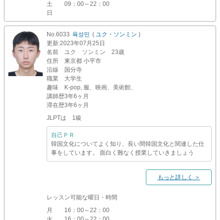
土
09：00～22：00
日
No.6033
육성민
(
ユク・ソンミン
)
更新
:2023年07月25日
名前
ユク ソンミン 23歳
住所
東京都 小平市
沿線
国分寺
職業
大学生
趣味
K-pop, 服、映画、美術館、
講師歴
3年6ヶ月
滞在歴
3年6ヶ月
JLPTは 1級
自己ＰＲ
韓国文化についてよく知り、長い間韓国文化と関連した仕
事をしています。 面白く難なく授業していきましょう
もっと詳しく ＞
レッスン可能な曜日・時間
月
16：00～22：00
火
16：00～22：00