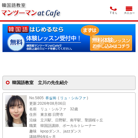
韓国語教室 立川の先生紹介
No.5805
류실화
(
リュ・シルファ
)
更新
:2026年08月06日
名前
リュ・シルファ 32歳
住所
東京都 日野市
沿線
立川駅、日野駅、南平駅、聖蹟桜ヶ丘
職業
韓国語講師、ボーカルトレーナー
趣味
kpopダンス、jazzダンス
講師歴
6年6ヶ月