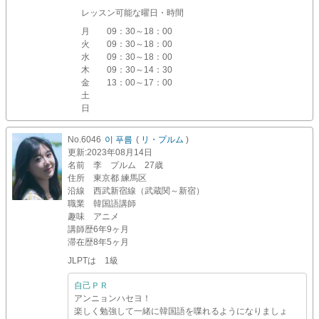
レッスン可能な曜日・時間
月
09：30～18：00
火
09：30～18：00
水
09：30～18：00
木
09：30～14：30
金
13：00～17：00
土
日
No.6046
이 푸름
(
リ・プルム
)
更新
:2023年08月14日
名前
李 プルム 27歳
住所
東京都 練馬区
沿線
西武新宿線（武蔵関～新宿）
職業
韓国語講師
趣味
アニメ
講師歴
6年9ヶ月
滞在歴
8年5ヶ月
JLPTは 1級
自己ＰＲ
アンニョンハセヨ！
楽しく勉強して一緒に韓国語を喋れるようになりましょ