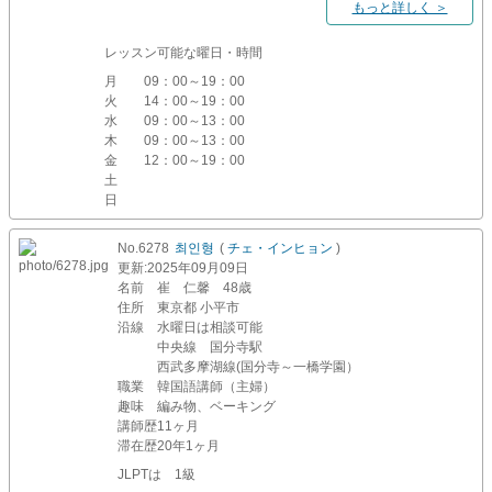
もっと詳しく ＞
レッスン可能な曜日・時間
月
09：00～19：00
火
14：00～19：00
水
09：00～13：00
木
09：00～13：00
金
12：00～19：00
土
日
No.6278
최인형
(
チェ・インヒョン
)
更新
:2025年09月09日
名前
崔 仁馨 48歳
住所
東京都 小平市
沿線
水曜日は相談可能
中央線 国分寺駅
西武多摩湖線(国分寺～一橋学園）
職業
韓国語講師（主婦）
趣味
編み物、ベーキング
講師歴
11ヶ月
滞在歴
20年1ヶ月
JLPTは 1級