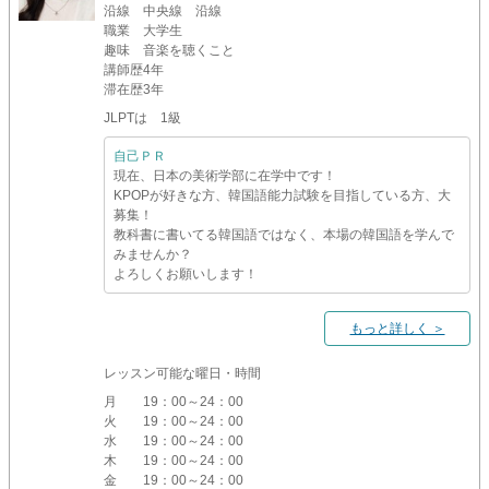
沿線
中央線 沿線
職業
大学生
趣味
音楽を聴くこと
講師歴
4年
滞在歴
3年
JLPTは 1級
自己ＰＲ
現在、日本の美術学部に在学中です！
KPOPが好きな方、韓国語能力試験を目指している方、大
募集！
教科書に書いてる韓国語ではなく、本場の韓国語を学んで
みませんか？
よろしくお願いします！
もっと詳しく ＞
レッスン可能な曜日・時間
月
19：00～24：00
火
19：00～24：00
水
19：00～24：00
木
19：00～24：00
金
19：00～24：00