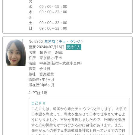
火
水
09：00～15：00
木
09：00～22：00
金
土
09：00～22：00
日
09：00～22：00
No.5366
조은지
(
チョ・ウンジ
)
更新
:2024年07月16日
受持
:1人
名前
趙 恩池 34歳
住所
東京都 小平市
沿線
中央線(新宿～武蔵小金井)
職業
会社員
趣味
音楽鑑賞
講師歴
7年7ヶ月
滞在歴
9年6ヶ月
JLPTは 1級
自己ＰＲ
こんにちは。韓国から来たチョ ウンジと申します。大学で
日本語を専攻して、専攻を生かせて日本で仕事までするよ
うになりました。言語を専攻しましたので、外国語を勉強
する方の気持ちが十分分かるのに自信があります。また、
先生が元々の夢で日本語教員免許状も持っていますので何