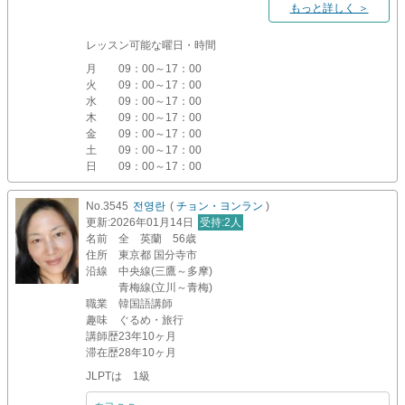
もっと詳しく ＞
レッスン可能な曜日・時間
月
09：00～17：00
火
09：00～17：00
水
09：00～17：00
木
09：00～17：00
金
09：00～17：00
土
09：00～17：00
日
09：00～17：00
No.3545
전영란
(
チョン・ヨンラン
)
更新
:2026年01月14日
受持
:2人
名前
全 英蘭 56歳
住所
東京都 国分寺市
沿線
中央線(三鷹～多摩)
青梅線(立川～青梅)
職業
韓国語講師
趣味
ぐるめ・旅行
講師歴
23年10ヶ月
滞在歴
28年10ヶ月
JLPTは 1級