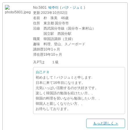
No.5801
박주미
(
パク・ジュミ
)
更新
:2023年10月02日
名前
朴 珠美 46歳
住所
東京都 国分寺市
沿線
西武国分寺線（国分寺～東村山）
国立駅 西国分駅
職業
韓国語講師（主婦）
趣味
料理、登山、スノーボード
講師歴
10年1ヶ月
滞在歴
19年10ヶ月
JLPTは １級
自己ＰＲ
初めまして！パクジュミと申します.
日本に来て16年目になります。
元気いっぱい活動するのが大好きです。
楽しく韓国語の勉強を続けたい方、、
韓国の料理を習いながら勉強したい方、、
韓国人と親しくなりたい方、、
お待ちしております。
もっと詳しく ＞