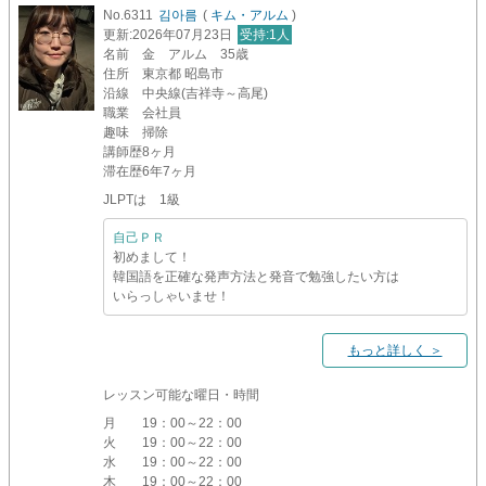
No.6311
김아름
(
キム・アルム
)
更新
:2026年07月23日
受持
:1人
名前
金 アルム 35歳
住所
東京都 昭島市
沿線
中央線(吉祥寺～高尾)
職業
会社員
趣味
掃除
講師歴
8ヶ月
滞在歴
6年7ヶ月
JLPTは 1級
自己ＰＲ
初めまして！
韓国語を正確な発声方法と発音で勉強したい方は
いらっしゃいませ！
もっと詳しく ＞
レッスン可能な曜日・時間
月
19：00～22：00
火
19：00～22：00
水
19：00～22：00
木
19：00～22：00