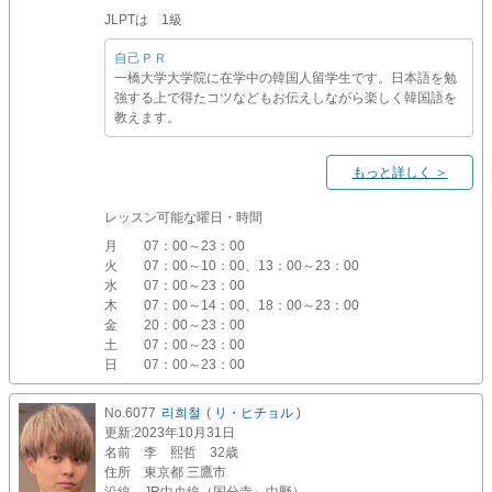
JLPTは 1級
自己ＰＲ
一橋大学大学院に在学中の韓国人留学生です。日本語を勉
強する上で得たコツなどもお伝えしながら楽しく韓国語を
教えます。
もっと詳しく ＞
レッスン可能な曜日・時間
月
07：00～23：00
火
07：00～10：00、13：00～23：00
水
07：00～23：00
木
07：00～14：00、18：00～23：00
金
20：00～23：00
土
07：00～23：00
日
07：00～23：00
No.6077
리희철
(
リ・ヒチョル
)
更新
:2023年10月31日
名前
李 熙哲 32歳
住所
東京都 三鷹市