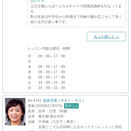
自己ＰＲ
立川立飛ららぽーとカルチャーで韓国語講師を行なってま
す。
私の生徒は中学生から80歳まで年齢の幅が広くそして長く
続ける方が多い事です。
もっと詳しく ＞
レッスン可能な曜日・時間
月
09：00～17：00
火
水
09：00～17：00
木
09：00～17：00
金
09：00～17：00
土
14：00～22：00
日
14：00～22：00
No.4741
佐本万理
(
サモト・マリ
)
更新
:2026年07月07日
受持
:1人
名前
佐本 万理 50歳
住所
東京都 国分寺市
沿線
中央線（八王子～東京）
全国どこでもZOOMによるオンラインレッスンに対応