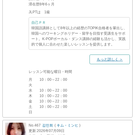
滞在歴
8年6ヶ月
JLPTは 1級
自己ＰＲ
韓国語講師として8年以上の経歴のTOPIK合格者を輩出し、
韓国へのワーキングホリデー・留学を目指す受講生をサポ
ート。K-POPボーカル・ダンス講師の経験も活かし、実践
的で個人に合わせた楽しいレッスンを提供します。
もっと詳しく ＞
レッスン可能な曜日・時間
月
10：00～22：00
火
水
10：00～22：00
木
10：00～22：00
金
10：00～22：00
土
10：00～22：00
日
No.467
김민희
(
キム・ミンヒ
)
更新
:2026年07月09日