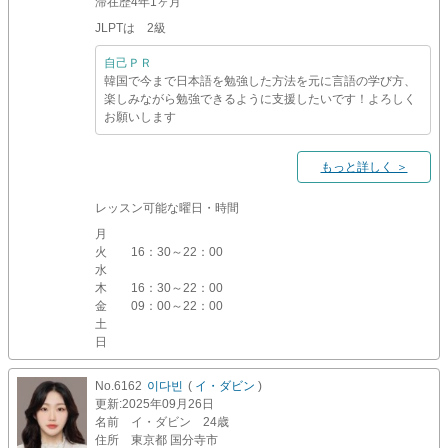
滞在歴
4年1ヶ月
JLPTは 2級
自己ＰＲ
韓国で今まで日本語を勉強した方法を元に言語の学び方、
楽しみながら勉強できるように支援したいです！よろしく
お願いします
もっと詳しく ＞
レッスン可能な曜日・時間
月
火
16：30～22：00
水
木
16：30～22：00
金
09：00～22：00
土
日
No.6162
이다빈
(
イ・ダビン
)
更新
:2025年09月26日
名前
イ・ダビン 24歳
住所
東京都 国分寺市