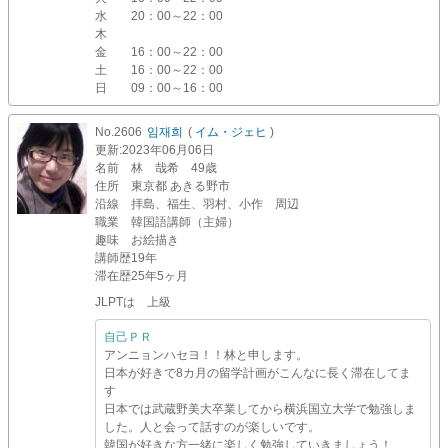
水
20：00～22：00
木
金
16：00～22：00
土
16：00～22：00
日
09：00～16：00
No.2606
임재희
(
イム・ジェヒ
)
更新
:2023年06月06日
名前
林 哉希 49歳
住所
東京都 あきる野市
沿線
拝島、福生、羽村、小作 周辺
職業
韓国語講師（主婦）
趣味
お絵描き
講師歴
19年
滞在歴
25年5ヶ月
JLPTは 上級
自己ＰＲ
アンニョンハセヨ！！林と申します。
日本が好きで8カ月の留学計画がこんなに長く滞在してま
す
日本では武蔵野美大卒業してから横浜国立大学で勉強しま
した。人と会って話すのが楽しいです。
韓国が好きな方一緒に楽しく勉強していきましょう！