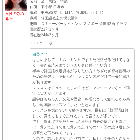
名前
金 民姫 44歳
住所
東京都 日野市
沿線
中央線(立川、日野、豊田駅、八王子)
女性のみの
職業
韓国語教室の現役講師
受付
趣味
スキューバーダイビング スノボー 茶道 映画 ドラマ
講師歴
23年3ヶ月
滞在歴
24年3ヶ月
JLPTは 1級
自己ＰＲ
はじめまして！キム ミンヒです！ただ話せるだけではな
く、書き＆読みまでシッカリ身に付けたい方！
半年で韓国語検定資格が取りたい方！わざわざ資格習得の
ための勉強はしませんが、レッスン内容だけで十分に資格
が取れます。
レッスンはチョット厳しい？けど、マンツーマンなので確
実に実力が付きます！
語学はもちろん、文化や歴史、料理などまで触れながら楽
しい韓国語レッスンにしたいと思います。
レッスンを始めて5年が経ちますが、最初は「韓国語は難
しい。覚えてもすぐ忘れる。」と言う方が多いです。
でも、例えば英語だと一つの単語を自分の物にする為に
は、覚えて忘れてまた覚えて忘れての１４回の繰り返しが
必要だと言われています。
なので、忘れるのが当たり前です。私も小学生のときから