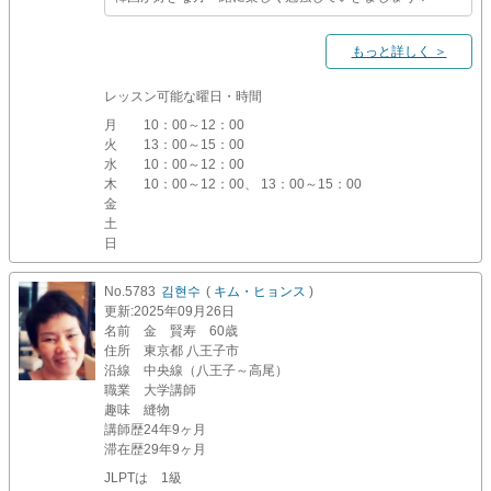
もっと詳しく ＞
レッスン可能な曜日・時間
月
10：00～12：00
火
13：00～15：00
水
10：00～12：00
木
10：00～12：00、 13：00～15：00
金
土
日
No.5783
김현수
(
キム・ヒョンス
)
更新
:2025年09月26日
名前
金 賢寿 60歳
住所
東京都 八王子市
沿線
中央線（八王子～高尾）
職業
大学講師
趣味
縫物
講師歴
24年9ヶ月
滞在歴
29年9ヶ月
JLPTは 1級