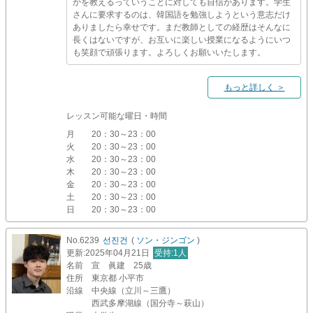
かを教えるっていうことに対しても自信があります。学生
さんに要求するのは、韓国語を勉強しようという意志だけ
ありましたら幸せです。まだ教師としての経歴はそんなに
長くはないですが、お互いに楽しい授業になるようにいつ
も笑顔で頑張ります。よろしくお願いいたします。
もっと詳しく ＞
レッスン可能な曜日・時間
月
20：30～23：00
火
20：30～23：00
水
20：30～23：00
木
20：30～23：00
金
20：30～23：00
土
20：30～23：00
日
20：30～23：00
No.6239
선진건
(
ソン・ジンゴン
)
更新
:2025年04月21日
受持
:1人
名前
宣 眞建 25歳
住所
東京都 小平市
沿線
中央線（立川～三鷹）
西武多摩湖線（国分寺～萩山）