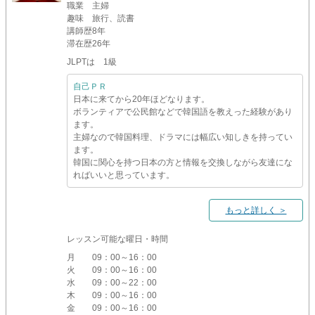
職業
主婦
趣味
旅行、読書
講師歴
8年
滞在歴
26年
JLPTは 1級
自己ＰＲ
日本に来てから20年ほどなります。
ボランティアで公民館などで韓国語を教えった経験があり
ます。
主婦なので韓国料理、ドラマには幅広い知しきを持ってい
ます。
韓国に関心を持つ日本の方と情報を交換しながら友達にな
ればいいと思っています。
もっと詳しく ＞
レッスン可能な曜日・時間
月
09：00～16：00
火
09：00～16：00
水
09：00～22：00
木
09：00～16：00
金
09：00～16：00