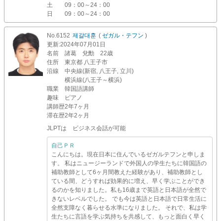
土
09：00～24：00
日
09：00～24：00
No.6152
제갈대훈
(
ゼガル・テフン
)
更新
:2024年07月01日
名前
諸葛 兌勳 22歳
住所
東京都 八王子市
沿線
中央線(新宿, 八王子, 立川)
横浜線(八王子～横浜)
職業
韓国語講師
趣味
ピアノ
講師歴
2年7ヶ月
滞在歴
2年2ヶ月
JLPTは ビジネス会話が可能
自己ＰＲ
こんにちは。現在日本に住んでいるゼガルテフンと申しま
す。 私はニュージーランドで外国人の学生たちに韓国語の
補助教師として6ヶ月間教えた経験があり、補助教師とし
ている間、どうすれば効果的に増え、早く学ぶことができ
るのかを知りました。私も16歳まで英語と日本語が全然で
きないレベルでした。 でも今は英語と日本語で日常生活に
全然支障なく暮らせる水準になりました。 それで、私は学
生たちに言語を学ぶ気持ちを共感して、もっと面白く早く