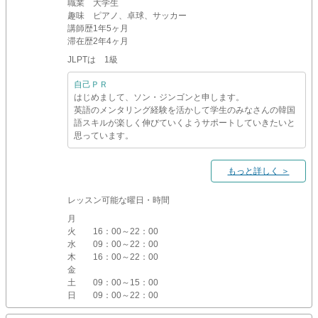
職業
大学生
趣味
ピアノ、卓球、サッカー
講師歴
1年5ヶ月
滞在歴
2年4ヶ月
JLPTは 1級
自己ＰＲ
はじめまして、ソン・ジンゴンと申します。
英語のメンタリング経験を活かして学生のみなさんの韓国
語スキルが楽しく伸びていくようサポートしていきたいと
思っています。
もっと詳しく ＞
レッスン可能な曜日・時間
月
火
16：00～22：00
水
09：00～22：00
木
16：00～22：00
金
土
09：00～15：00
日
09：00～22：00