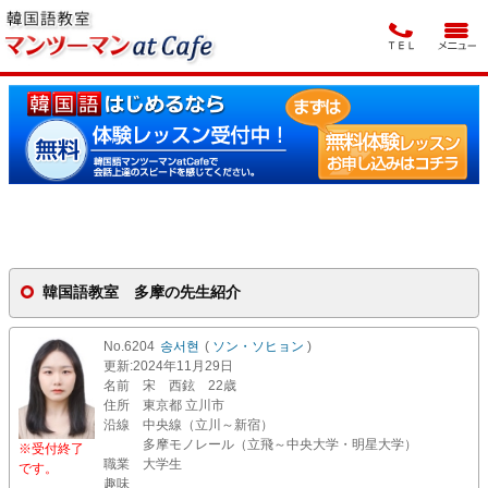
韓国語教室 多摩の先生紹介
No.6204
송서현
(
ソン・ソヒョン
)
更新
:2024年11月29日
名前
宋 西鉉 22歳
住所
東京都 立川市
沿線
中央線（立川～新宿）
多摩モノレール（立飛～中央大学・明星大学）
※受付終了
職業
大学生
です。
趣味