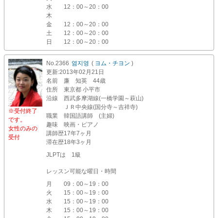
水
12：00～20：00
木
金
12：00～20：00
土
12：00～20：00
日
12：00～20：00
No.2366
염지영
(
ヨム・チヨン
)
更新
:2013年02月21日
名前
廉 知英 44歳
住所
東京都 小平市
沿線
西武多摩湖線(一橋学園～萩山)
ＪＲ中央線(国分寺～吉祥寺)
※受付終了
職業
韓国語講師 (主婦)
です。
趣味
映画・ピアノ
女性のみの
講師歴
17年7ヶ月
受付
滞在歴
18年3ヶ月
JLPTは 1級
レッスン可能な曜日・時間
月
09：00～19：00
火
15：00～19：00
水
15：00～19：00
木
15：00～19：00