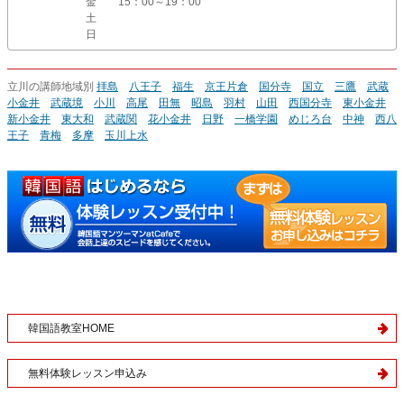
金
15：00～19：00
土
日
立川の講師地域別
拝島
八王子
福生
京王片倉
国分寺
国立
三鷹
武蔵
小金井
武蔵境
小川
高尾
田無
昭島
羽村
山田
西国分寺
東小金井
新小金井
東大和
武蔵関
花小金井
日野
一橋学園
めじろ台
中神
西八
王子
青梅
多摩
玉川上水
韓国語教室HOME
無料体験レッスン申込み