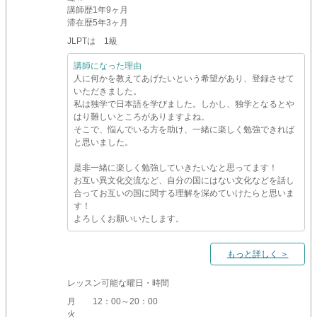
講師歴
1年9ヶ月
滞在歴
5年3ヶ月
JLPTは 1級
講師になった理由
人に何かを教えてあげたいという希望があり、登録させて
いただきました。
私は独学で日本語を学びました。しかし、独学となるとや
はり難しいところがありますよね。
そこで、悩んでいる方を助け、一緒に楽しく勉強できれば
と思いました。
是非一緒に楽しく勉強していきたいなと思ってます！
お互い異文化交流など、自分の国にはない文化などを話し
合ってお互いの国に関する理解を深めていけたらと思いま
す！
よろしくお願いいたします。
もっと詳しく ＞
レッスン可能な曜日・時間
月
12：00～20：00
火