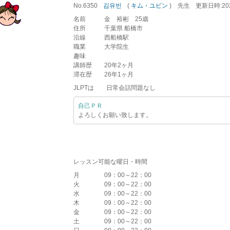
No.6350
김유빈
(
キム・ユビン
)
先生
更新
日時
:2
名前
金 裕彬 25歳
住所
千葉県 船橋市
沿線
西船橋駅
職業
大学院生
趣味
講師歴
20年2ヶ月
滞在歴
26年1ヶ月
JLPTは 日常会話問題なし
自己ＰＲ
よろしくお願い致します。
レッスン可能な曜日・時間
月
09：00～22：00
火
09：00～22：00
水
09：00～22：00
木
09：00～22：00
金
09：00～22：00
土
09：00～22：00