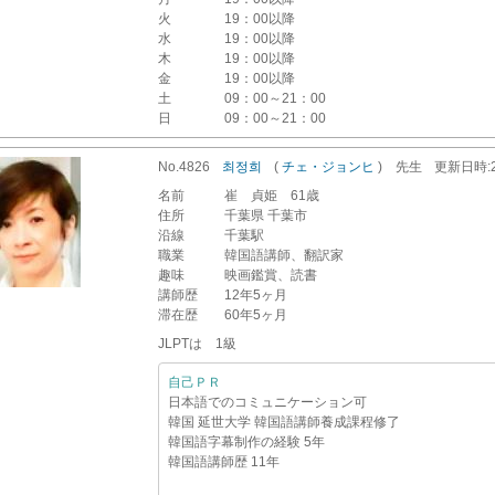
火
19：00以降
水
19：00以降
木
19：00以降
金
19：00以降
土
09：00～21：00
日
09：00～21：00
No.4826
최정희
(
チェ・ジョンヒ
)
先生
更新
日時
名前
崔 貞姫 61歳
住所
千葉県 千葉市
沿線
千葉駅
職業
韓国語講師、翻訳家
趣味
映画鑑賞、読書
講師歴
12年5ヶ月
滞在歴
60年5ヶ月
JLPTは 1級
自己ＰＲ
日本語でのコミュニケーション可
韓国 延世大学 韓国語講師養成課程修了
韓国語字幕制作の経験 5年
韓国語講師歴 11年