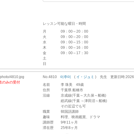
レッスン可能な曜日・時間
月
09：00～20：00
火
09：00～20：00
水
09：00～15：00
木
09：00～16：00
金
09：00～17：30
土
日
No.4810
이주미
(
イ・ジュミ
)
先生
更新
日時
:20
性のみの受付
名前
李 珠美 49歳
住所
千葉県 船橋市
沿線
京成線(千葉～大久保～船橋)
総武線(千葉 ～津田沼～船橋)
その近辺でも可
職業
韓国語講師
趣味
料理、映画鑑賞、ドラマ
講師歴
9年11ヶ月
滞在歴
25年8ヶ月