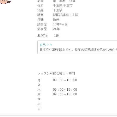
名前
李 泰利 48歳
住所
千葉県 千葉市
沿線
千葉駅
職業
韓国語講師（主婦）
趣味
散歩
講師歴
10年4ヶ月
滞在歴
24年
JLPTは 1級
自己ＰＲ
日本在住20年以上です。長年の指導経験を活かし分か
レッスン可能な曜日・時間
月
09：00～15：00
火
水
09：00～15：00
木
09：00～15：00
金
土
日