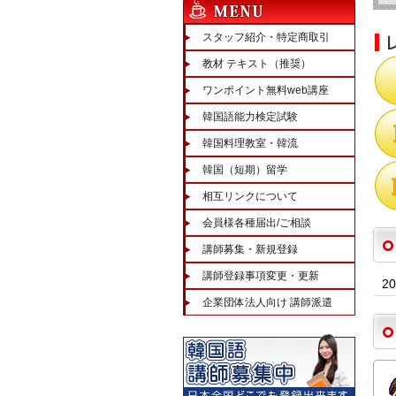
スタッフ紹介・特定商取引
教材 テキスト（推奨）
ワンポイント無料web講座
韓国語能力検定試験
韓国料理教室・韓流
韓国（短期）留学
相互リンクについて
会員様各種届出/ご相談
講師募集・新規登録
講師登録事項変更・更新
2
企業団体法人向け 講師派遣