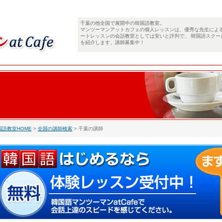
千葉の他全国で展開中の韓国語教室。
マンツーマンアットカフェの個人レッスンは、優秀な先生によ
ートレッスンの会話教室としては安いと評判で、 韓国語スクー
を紹介します。講師募集中！
国語教室HOME
>
全国の講師検索
> 千葉の講師