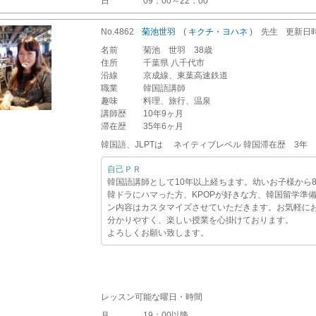
日
09：00～22：00
No.4862
菊池世羽
(
キクチ・ヨハネ
)
先生
更新
日
名前
菊池 世羽 38歳
住所
千葉県 八千代市
沿線
京成線、東葉高速鉄道
職業
韓国語講師
趣味
料理、旅行、温泉
講師歴
10年9ヶ月
滞在歴
35年6ヶ月
韓国語、JLPTは ネイティブレベル 韓国滞在歴 3年
自己ＰＲ
韓国語講師として10年以上経ちます。幼いお子様から
韓ドラにハマった方、KPOPが好きな方、韓国留学準
ン内容はカスタマイズさせていただきます。お気軽に
分かりやすく、楽しい授業を心掛けております。
よろしくお願い致します。
レッスン可能な曜日・時間
月
19：00以降