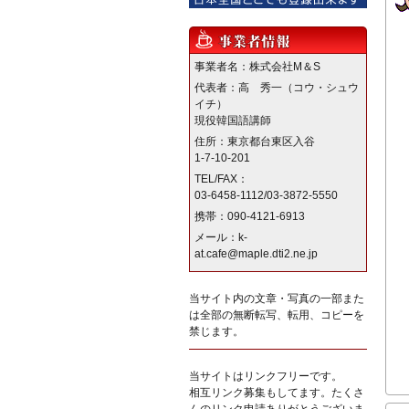
事業者名：株式会社M＆S
代表者：高 秀一（コウ・シュウ
イチ）
現役韓国語講師
住所：東京都台東区入谷
1-7-10-201
TEL/FAX：
03-6458-1112/03-3872-5550
携帯：090-4121-6913
メール：k-
at.cafe@maple.dti2.ne.jp
当サイト内の文章・写真の一部また
は全部の無断転写、転用、コピーを
禁じます。
当サイトはリンクフリーです。
相互リンク募集もしてます。たくさ