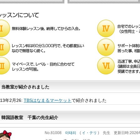
当教室が紹介されました
013年2月26:
TBSはなまるマーケット
で紹介されました
韓国語教室 千葉の先生紹介
No.81008
이태리
(
イ・テリ
)
先生
更新
日時
:202