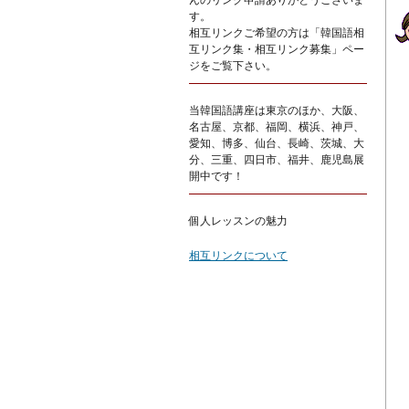
んのリンク申請ありがとうございま
す。
相互リンクご希望の方は「韓国語相
互リンク集・相互リンク募集」ペー
ジをご覧下さい。
当韓国語講座は東京のほか、大阪、
名古屋、京都、福岡、横浜、神戸、
愛知、博多、仙台、長崎、茨城、大
分、三重、四日市、福井、鹿児島展
開中です！
個人レッスンの魅力
相互リンクについて