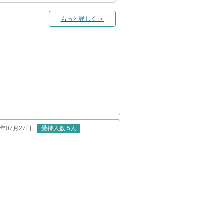
もっと詳しく ＞
26年07月27日
受持
人数
:5人