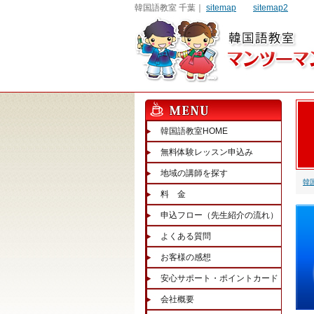
韓国語教室 千葉｜
sitemap
sitemap2
韓国語教室HOME
無料体験レッスン申込み
地域の講師を探す
韓
料 金
申込フロー（先生紹介の流れ）
よくある質問
お客様の感想
安心サポート・ポイントカード
会社概要