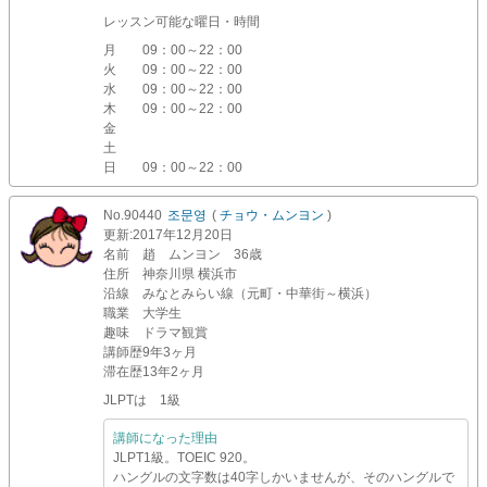
レッスン可能な曜日・時間
月
09：00～22：00
火
09：00～22：00
水
09：00～22：00
木
09：00～22：00
金
土
日
09：00～22：00
No.90440
조문영
(
チョウ・ムンヨン
)
更新
:2017年12月20日
名前
趙 ムンヨン 36歳
住所
神奈川県 横浜市
沿線
みなとみらい線（元町・中華街～横浜）
職業
大学生
趣味
ドラマ観賞
講師歴
9年3ヶ月
滞在歴
13年2ヶ月
JLPTは 1級
講師になった理由
JLPT1級。TOEIC 920。
ハングルの文字数は40字しかいませんが、そのハングルで