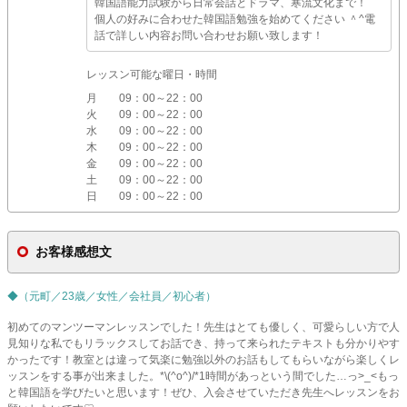
韓国語能力試験から日常会話とドラマ、寒流文化まで！
個人の好みに合わせた韓国語勉強を始めてください ＾^電
話で詳しい内容お問い合わせお願い致します！
レッスン可能な曜日・時間
月
09：00～22：00
火
09：00～22：00
水
09：00～22：00
木
09：00～22：00
金
09：00～22：00
土
09：00～22：00
日
09：00～22：00
お客様感想文
◆（元町／23歳／女性／会社員／初心者）
初めてのマンツーマンレッスンでした！先生はとても優しく、可愛らしい方で人
見知りな私でもリラックスしてお話でき、持って来られたテキストも分かりやす
かったです！教室とは違って気楽に勉強以外のお話もしてもらいながら楽しくレ
ッスンをする事が出来ました。*\(^o^)/*1時間があっという間でした…っ>_<もっ
と韓国語を学びたいと思います！ぜひ、入会させていただき先生へレッスンをお