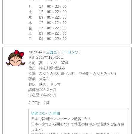
月
17：00～22：00
火
17：00～22：00
水
09：00～22：00
木
17：00～22：00
金
17：00～22：00
土
09：00～22：00
日
09：00～22：00
No.90442
고영소
(
コ・ヨンソ
)
更新
:2017年12月20日
名前
高 ヨンソ 37歳
住所
神奈川県 横浜市
沿線
みなとみらい線（元町・中華街～みなとみらい）
職業
大学生
趣味
映画、ドラマ
講師歴
10年2ヶ月
滞在歴
10年2ヶ月
JLPTは 1級
講師になった理由
日本で韓国語マンツーマン教習 1年！
日本へ来てから間もなくて韓国の鮮やかな活動をご紹介致
します。