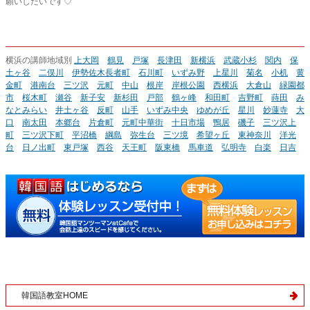
願いしたいです♡
横浜の講師地域別
上大岡
鶴見
戸塚
長津田
新横浜
武蔵小杉
関内
保
土ヶ谷
二俣川
伊勢佐木長者町
石川町
いずみ野
上星川
菊名
小机
黄
金町
港南台
三ツ沢
元町
中山
根岸
岸根公園
西横浜
大倉山
緑園都
市
桜木町
瀬谷
新子安
新杉田
戸部
鶴ヶ峰
和田町
吉野町
蒔田
み
なとみらい
井土ヶ谷
反町
山手
いずみ中央
ゆめが丘
星川
妙蓮寺
大
口
南太田
本郷台
片倉町
元町中華街
十日市場
鴨居
磯子
三ツ沢上
町
三ツ沢下町
平沼橋
綱島
弥生台
三ツ境
希望ヶ丘
東神奈川
洋光
台
日ノ出町
東戸塚
西谷
天王町
阪東橋
馬車道
弘明寺
白楽
日吉
韓国語教室HOME