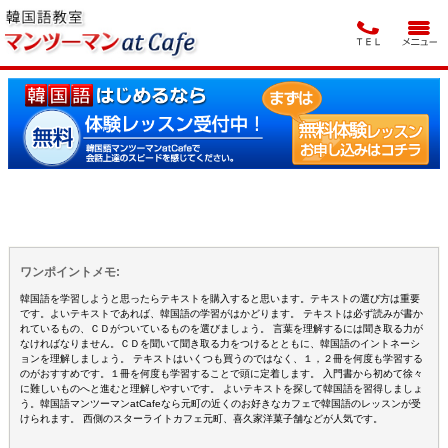
ワンポイントメモ:
韓国語を学習しようと思ったらテキストを購入すると思います。テキストの選び方は重要
です。よいテキストであれば、韓国語の学習がはかどります。 テキストは必ず読みが書か
れているもの、ＣＤがついているものを選びましょう。 言葉を理解するには聞き取る力が
なければなりません。ＣＤを聞いて聞き取る力をつけるとともに、韓国語のイントネーシ
ョンを理解しましょう。 テキストはいくつも買うのではなく、１，２冊を何度も学習する
のがおすすめです。１冊を何度も学習することで頭に定着します。 入門書から初めて徐々
に難しいものへと進むと理解しやすいです。 よいテキストを探して韓国語を習得しましょ
う。韓国語マンツーマンatCafeなら元町の近くのお好きなカフェで韓国語のレッスンが受
けられます。 西側のスターライトカフェ元町、喜久家洋菓子舗などが人気です。