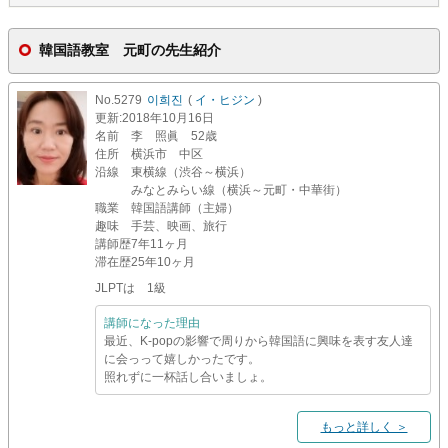
韓国語教室 元町の先生紹介
No.5279
이희진
(
イ・ヒジン
)
更新
:2018年10月16日
名前
李 照眞 52歳
住所
横浜市 中区
沿線
東横線（渋谷～横浜）
みなとみらい線（横浜～元町・中華街）
職業
韓国語講師（主婦）
趣味
手芸、映画、旅行
講師歴
7年11ヶ月
滞在歴
25年10ヶ月
JLPTは 1級
講師になった理由
最近、K-popの影響で周りから韓国語に興味を表す友人達
に会っって嬉しかったです。
照れずに一杯話し合いましょ。
もっと詳しく ＞