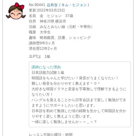
No.90441
김희정
(
キム・ヒジョン
)
更新
:2022年03月23日
名前
金 ヒジョン 37歳
住所
神奈川県 横浜市
沿線
みなとみらい線（元町・中華街）
職業
大学生
趣味
映画鑑賞、読書、ショッピング
講師歴
9年3ヶ月
滞在歴
12年2ヶ月
JLPTは 1級
講師になった理由
日本語能力試験１級
韓国語をちゃんと学びたい！発音がうまくなりたい！
難しい発音を分かりやすく教えます＾０＾
大好きな韓国ドラマと音楽を字幕無しで理解できるように
なりたい方！
ハングルを覚えることから日常会話まで楽しく勉強ができ
ますようにサポートしたいと思います。
日本語を初めて勉強した頃の経験を生かして韓国語を分か
りやすく楽しく教えようと思います。
一緒に楽しく勉強しませんか～＞＿＜？
レッスン可能な曜日・時間