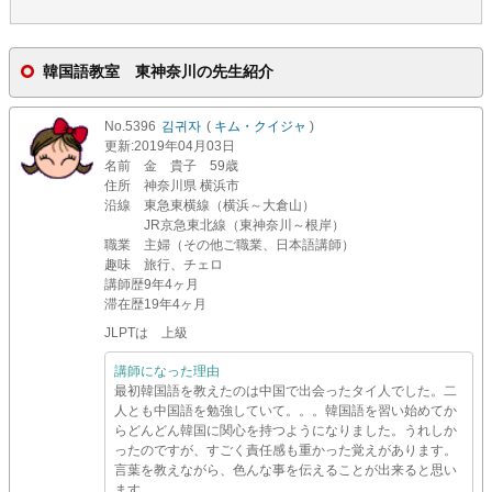
韓国語教室 東神奈川の先生紹介
No.5396
김귀자
(
キム・クイジャ
)
更新
:2019年04月03日
名前
金 貴子 59歳
住所
神奈川県 横浜市
沿線
東急東横線（横浜～大倉山）
JR京急東北線（東神奈川～根岸）
職業
主婦（その他ご職業、日本語講師）
趣味
旅行、チェロ
講師歴
9年4ヶ月
滞在歴
19年4ヶ月
JLPTは 上級
講師になった理由
最初韓国語を教えたのは中国で出会ったタイ人でした。二
人とも中国語を勉強していて。。。韓国語を習い始めてか
らどんどん韓国に関心を持つようになりました。うれしか
ったのですが、すごく責任感も重かった覚えがあります。
言葉を教えながら、色んな事を伝えることが出来ると思い
ます。