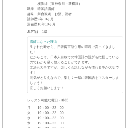
横浜線（東神奈川～新横浜）
職業
韓国語講師
趣味
舞台観劇、お酒、読者
講師歴
9年10ヶ月
滞在歴
10年10ヶ月
JLPTは 1級
講師になった理由
生まれた時から、日韓両言語併用の環境で育ってきまし
た！
だからこそ、日本人目線での韓国語の難所も把握している
のでわかり易く教えることができます。
文法も大事ですが、楽しく会話しながら慣れる事が大切で
す！
元気がとりえなので、楽しく一緒に韓国語をマスターしま
しょう！
宜しくお願いします！
レッスン可能な曜日・時間
月
19：00～22：00
火
19：00～22：00
水
19：00～22：00
木
19：00～22：00