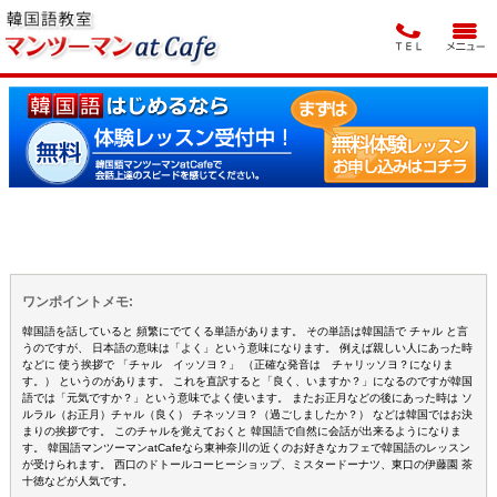
ワンポイントメモ:
韓国語を話していると 頻繁にでてくる単語があります。 その単語は韓国語で チャル と言
うのですが、 日本語の意味は「よく」という意味になります。 例えば親しい人にあった時
などに 使う挨拶で 「チャル イッソヨ？」 （正確な発音は チャリッソヨ？になりま
す。） というのがあります。 これを直訳すると「良く、いますか？」になるのですが韓国
語では「元気ですか？」という意味でよく使います。 またお正月などの後にあった時は ソ
ルラル（お正月）チャル（良く） チネッソヨ？（過ごしましたか？） などは韓国ではお決
まりの挨拶です。 このチャルを覚えておくと 韓国語で自然に会話が出来るようになりま
す。 韓国語マンツーマンatCafeなら東神奈川の近くのお好きなカフェで韓国語のレッスン
が受けられます。 西口のドトールコーヒーショップ、ミスタードーナツ、東口の伊藤園 茶
十徳などが人気です。