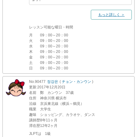
もっと詳しく ＞
レッスン可能な曜日・時間
月
09：00～20：00
火
09：00～20：00
水
09：00～20：00
木
09：00～20：00
金
09：00～20：00
土
09：00～20：00
日
09：00～20：00
No.90477
정강은
(
チョン・カンウン
)
更新
:2017年12月20日
名前
鄭 カンウン 37歳
住所
神奈川県 横浜市
沿線
京浜東北線（横浜～鶴見）
職業
大学生
趣味
ショッピング、カラオケ、ダンス
講師歴
8年11ヶ月
滞在歴
12年2ヶ月
JLPTは 1級