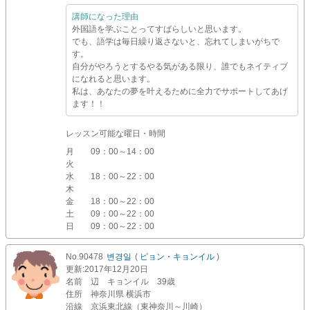
講師になった理由
外国語を学ぶことってすばらしいと思います。
でも、語学は毎日繰り返さないと、忘れてしまいがちで
す。
自分がやろうとするやる気がある限り、誰でもネイティブ
になれると思います。
私は、あなたの夢を叶えるために全力でサポートしてあげ
ます！！
レッスン可能な曜日・時間
月
09：00～14：00
火
水
18：00～22：00
木
金
18：00～22：00
土
09：00～22：00
日
09：00～22：00
No.90478
변경일
(
ピョン・キョンイル
)
更新
:2017年12月20日
名前
辺 キョンイル 39歳
住所
神奈川県 横浜市
沿線
京浜東北線（東神奈川～川崎）