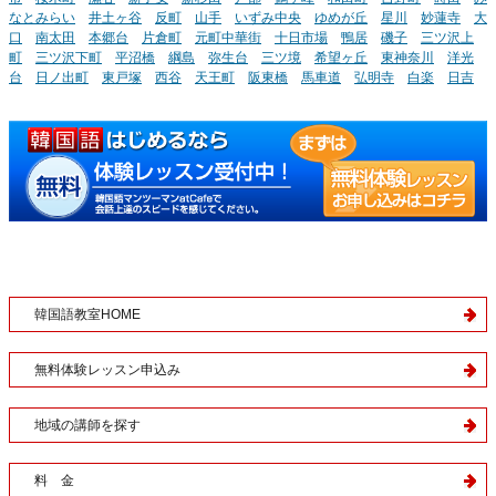
なとみらい
井土ヶ谷
反町
山手
いずみ中央
ゆめが丘
星川
妙蓮寺
大
口
南太田
本郷台
片倉町
元町中華街
十日市場
鴨居
磯子
三ツ沢上
町
三ツ沢下町
平沼橋
綱島
弥生台
三ツ境
希望ヶ丘
東神奈川
洋光
台
日ノ出町
東戸塚
西谷
天王町
阪東橋
馬車道
弘明寺
白楽
日吉
韓国語教室HOME
無料体験レッスン申込み
地域の講師を探す
料 金