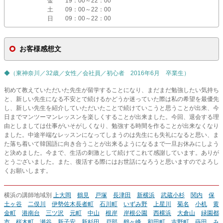
金
19：00～22：00
土
09：00～22：00
日
09：00～22：00
お客様感想文
◆（東神奈川／32歳／女性／会社員／初心者 2016年6月 卒業生）
初めて教えていただいた先生が留学することになり、まだまだ勉強したい気持ち
と、新しい先生になる不安とで続けるかどうか迷っていた際は私の希望を最優先
し、新しい先生を紹介していただいたことで続けていこうと思うことが出来、今
日までマンツーマンレッスンを楽しくすることが出来ました。今回、退会する理
由としましては仕事がいそがしくなり、勉強する時間を作ることが出来なくなり
ました。中途半端なレッスンになってしまうのは先生にも失礼になると思い、ま
た落ち着いて韓国語に向き合うことが出来るようになるまで一旦お休みにしよう
と決めました。今まで、生活の刺激として続けてこれて感謝しています。ありが
とうございました。また、復活する際にはお世話になろうと思いますのでよろし
くお願いします。
横浜の講師地域別
上大岡
鶴見
戸塚
長津田
新横浜
武蔵小杉
関内
保
土ヶ谷
二俣川
伊勢佐木長者町
石川町
いずみ野
上星川
菊名
小机
黄
金町
港南台
三ツ沢
元町
中山
根岸
岸根公園
西横浜
大倉山
緑園都
市
桜木町
瀬谷
新子安
新杉田
戸部
鶴ヶ峰
和田町
吉野町
蒔田
み