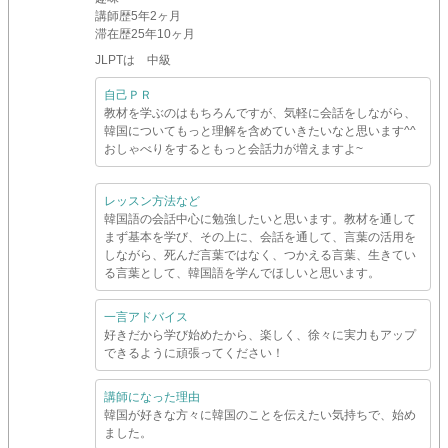
講師歴
5年2ヶ月
滞在歴
25年10ヶ月
JLPTは 中級
自己ＰＲ
教材を学ぶのはもちろんですが、気軽に会話をしながら、
韓国についてもっと理解を含めていきたいなと思います^^
おしゃべりをするともっと会話力が増えますよ~
レッスン方法など
韓国語の会話中心に勉強したいと思います。教材を通して
まず基本を学び、その上に、会話を通して、言葉の活用を
しながら、死んだ言葉ではなく、つかえる言葉、生きてい
る言葉として、韓国語を学んでほしいと思います。
一言アドバイス
好きだから学び始めたから、楽しく、徐々に実力もアップ
できるように頑張ってください！
講師になった理由
韓国が好きな方々に韓国のことを伝えたい気持ちで、始め
ました。