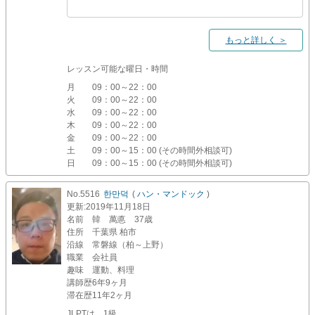
もっと詳しく ＞
レッスン可能な曜日・時間
月
09：00～22：00
火
09：00～22：00
水
09：00～22：00
木
09：00～22：00
金
09：00～22：00
土
09：00～15：00 (その時間外相談可)
日
09：00～15：00 (その時間外相談可)
No.5516
한만덕
(
ハン・マンドック
)
更新
:2019年11月18日
名前
韓 萬悳 37歳
住所
千葉県 柏市
沿線
常磐線（柏～上野）
職業
会社員
趣味
運動、料理
講師歴
6年9ヶ月
滞在歴
11年2ヶ月
JLPTは 1級