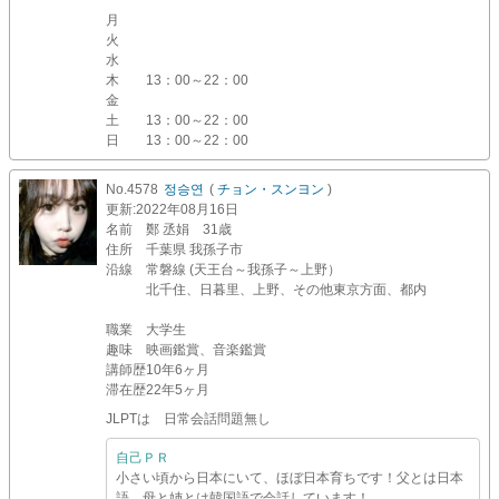
月
火
水
木
13：00～22：00
金
土
13：00～22：00
日
13：00～22：00
No.4578
정승연
(
チョン・スンヨン
)
更新
:2022年08月16日
名前
鄭 丞娟 31歳
住所
千葉県 我孫子市
沿線
常磐線 (天王台～我孫子～上野）
北千住、日暮里、上野、その他東京方面、都内
職業
大学生
趣味
映画鑑賞、音楽鑑賞
講師歴
10年6ヶ月
滞在歴
22年5ヶ月
JLPTは 日常会話問題無し
自己ＰＲ
小さい頃から日本にいて、ほぼ日本育ちです！父とは日本
語、母と姉とは韓国語で会話しています！