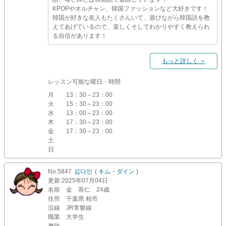
KPOPやオルチャン、韓国ファッションなど大好きです！
韓国が好きな友人もたくさんいて、遊びながら韓国語を教
えてあげているので、楽しくそしてわかりやすく教えられ
る自信があります！
もっと詳しく ＞
レッスン可能な曜日・時間
月
13：30～23：00
火
15：30～23：00
水
13：00～23：00
木
17：30～23：00
金
17：30～23：00
土
日
No.5847
김다인
(
キム・ダイン
)
更新
:2025年07月04日
名前
金 茶仁 24歳
住所
千葉県 柏市
沿線
JR常磐線
職業
大学生