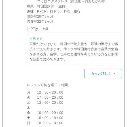
つくばエクスプレス（南流山～おおたかの森）
職業
韓国語講師 (主婦)
趣味
KPOP、韓ドラ、料理、旅行
講師歴
20年5ヶ月
滞在歴
32年9ヶ月
JLPTは 上級
自己ＰＲ
言葉だけではなく、韓国の伝統文化や、最近の流行まで幅
広く伝えて行きます。韓ドラや韓国流行音楽で言葉の勉強
をされる方、留学、仕事など渡韓を考えている方など多様
な話題で対応できます。
もっと詳しく ＞
レッスン可能な曜日・時間
月
12：30～20：00
火
17：00～20：00
水
13：00～20：00
木
金
10：00～20：00
土
10：00～18：00
日
10：00～18：00