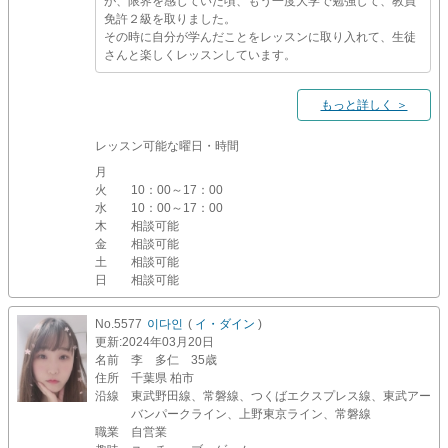
が、限界を感じていた頃、もう一度大学で勉強して、教員
免許２級を取りました。
その時に自分が学んだことをレッスンに取り入れて、生徒
さんと楽しくレッスンしています。
もっと詳しく ＞
レッスン可能な曜日・時間
月
火
10：00～17：00
水
10：00～17：00
木
相談可能
金
相談可能
土
相談可能
日
相談可能
No.5577
이다인
(
イ・ダイン
)
更新
:2024年03月20日
名前
李 多仁 35歳
住所
千葉県 柏市
沿線
東武野田線、常磐線、つくばエクスプレス線、東武アー
バンパークライン、上野東京ライン、常磐線
職業
自営業