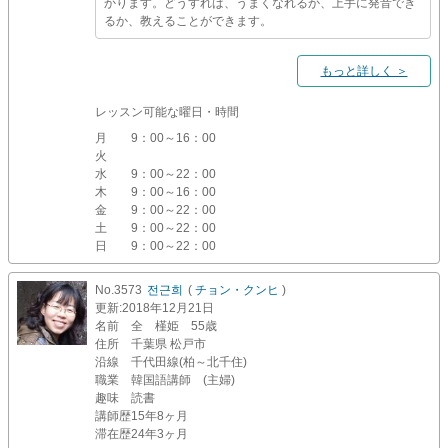
かります。どうすれば、うまくなれるか、上手に発音でき
るか、教えることができます。
もっと詳しく ＞
レッスン可能な曜日・時間
月
9：00～16：00
火
水
9：00～22：00
木
9：00～16：00
金
9：00～22：00
土
9：00～22：00
日
9：00～22：00
No.3573
전근희
(
チョン・クンヒ
)
更新
:2018年12月21日
名前
全 槿姫 55歳
住所
千葉県 松戸市
沿線
千代田線(柏～北千住)
職業
韓国語講師 (主婦)
趣味
読書
講師歴
15年8ヶ月
滞在歴
24年3ヶ月