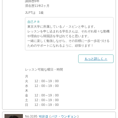
講師歴
8年
滞在歴
11年2ヶ月
JLPTは 1級
自己ＰＲ
東京大学に所属しているノ・スビンと申します。
レッスンを申し込まれる学生さんは、それぞれ様々な動機
や理由から韓国語を学ばれてると思います。
一緒に楽しく勉強しながら、その目標に一歩一歩近づける
ためのサポートになれるように、頑張ります！
もっと詳しく ＞
レッスン可能な曜日・時間
月
火
12：00～19：00
水
12：00～19：00
木
金
12：00～19：00
土
12：00～19：00
日
12：00～19：00
No.3195
박은경
(
パク・ウンギョン
)