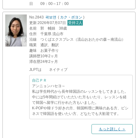
日
09：00～17：00
No.2843
곽보연
(
カク・ボヨン
)
更新
:2026年07月07日
受持
:2人
名前
郭 輔娟 38歳
住所
千葉県 流山市
沿線
つくばエクスプレス（流山おおたかの森～南流山）
職業
通訳、翻訳
趣味
お菓子作り
講師歴
10年2ヶ月
滞在歴
24年2ヶ月
JLPTは ネイティブ
自己ＰＲ
アンニョンハセヨ～
私は学生時代から長年韓国語のレッスンをしてきました。
中には5年間続けていただいた方もいたり、レッスンを経
て韓国へ留学に行かれた方もいました。
K-POPや韓ドラ好きの方、韓国料理に興味のある方、ビシ
ネスで韓国語を使いたい方、どなたでも大歓迎です。
もっと詳しく ＞