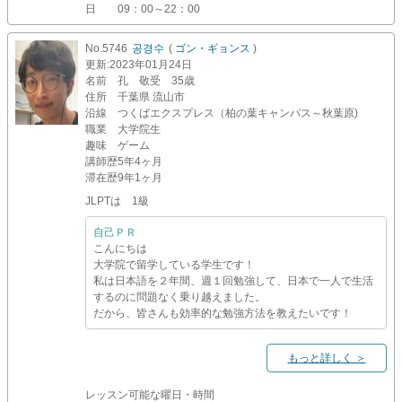
日
09：00～22：00
No.5746
공경수
(
ゴン・ギョンス
)
更新
:2023年01月24日
名前
孔 敬受 35歳
住所
千葉県 流山市
沿線
つくばエクスプレス（柏の葉キャンパス～秋葉原)
職業
大学院生
趣味
ゲーム
講師歴
5年4ヶ月
滞在歴
9年1ヶ月
JLPTは 1級
自己ＰＲ
こんにちは
大学院で留学している学生です！
私は日本語を２年間、週１回勉強して、日本で一人で生活
するのに問題なく乗り越えました。
だから、皆さんも効率的な勉強方法を教えたいです！
もっと詳しく ＞
レッスン可能な曜日・時間