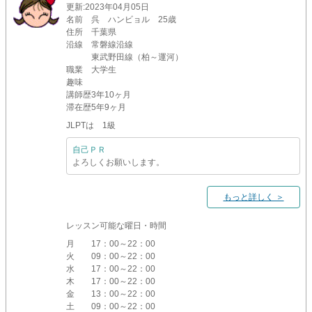
更新
:2023年04月05日
名前
呉 ハンビョル 25歳
住所
千葉県
沿線
常磐線沿線
東武野田線（柏～運河）
職業
大学生
趣味
講師歴
3年10ヶ月
滞在歴
5年9ヶ月
JLPTは 1級
自己ＰＲ
よろしくお願いします。
もっと詳しく ＞
レッスン可能な曜日・時間
月
17：00～22：00
火
09：00～22：00
水
17：00～22：00
木
17：00～22：00
金
13：00～22：00
土
09：00～22：00