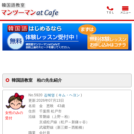
韓国語教室 柏の先生紹介
No.5920
김혜영
(
キム・ヘヨン
)
更新
:2026年07月13日
名前
金 恵映 43歳
住所
千葉県 松戸市
女性のみの
沿線
常磐線（上野～柏）
受付
京成松戸線（松戸～新鎌ヶ谷）
武蔵野線（新三郷～西船橋）
職業
会社員