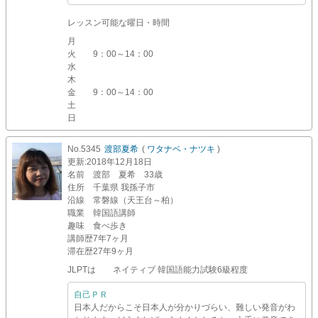
レッスン可能な曜日・時間
月
火
9：00～14：00
水
木
金
9：00～14：00
土
日
No.5345
渡部夏希
(
ワタナベ・ナツキ
)
更新
:2018年12月18日
名前
渡部 夏希 33歳
住所
千葉県 我孫子市
沿線
常磐線（天王台～柏）
職業
韓国語講師
趣味
食べ歩き
講師歴
7年7ヶ月
滞在歴
27年9ヶ月
JLPTは ネイティブ 韓国語能力試験6級程度
自己ＰＲ
日本人だからこそ日本人が分かりづらい、難しい発音がわ