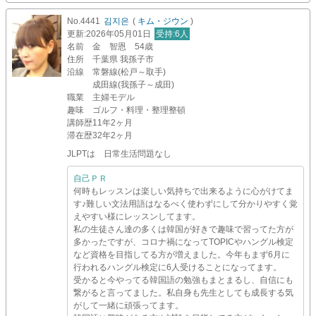
No.4441
김지은
(
キム・ジウン
)
更新
:2026年05月01日
受持
:6人
名前
金 智恩 54歳
住所
千葉県 我孫子市
沿線
常磐線(松戸～取手)
成田線(我孫子～成田)
職業
主婦モデル
趣味
ゴルフ・料理・整理整頓
講師歴
11年2ヶ月
滞在歴
32年2ヶ月
JLPTは 日常生活問題なし
自己ＰＲ
何時もレッスンは楽しい気持ちで出来るように心がけてま
す♪難しい文法用語はなるべく使わずにして分かりやすく覚
えやすい様にレッスンしてます。
私の生徒さん達の多くは韓国が好きで趣味で習ってた方が
多かったですが、コロナ禍になってTOPICやハングル検定
など資格を目指してる方が増えました。今年もまず6月に
行われるハングル検定に6人受けることになってます。
受かると今やってる韓国語の勉強もまとまるし、自信にも
繋がると言ってました。私自身も先生としても成長する気
がして一緒に頑張ってます。