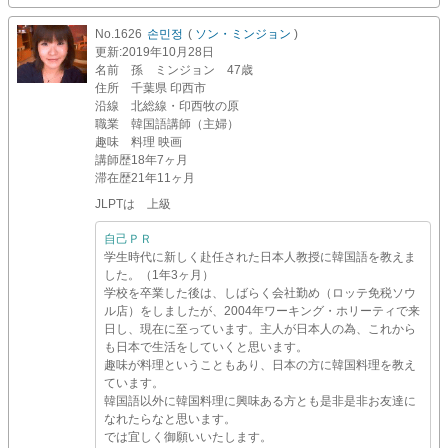
No.1626
손민정
(
ソン・ミンジョン
)
更新
:2019年10月28日
名前
孫 ミンジョン 47歳
住所
千葉県 印西市
沿線
北総線・印西牧の原
職業
韓国語講師（主婦）
趣味
料理 映画
講師歴
18年7ヶ月
滞在歴
21年11ヶ月
JLPTは 上級
自己ＰＲ
学生時代に新しく赴任された日本人教授に韓国語を教えま
した。（1年3ヶ月）
学校を卒業した後は、しばらく会社勤め（ロッテ免税ソウ
ル店）をしましたが、2004年ワーキング・ホリーティで来
日し、現在に至っています。主人が日本人の為、これから
も日本で生活をしていくと思います。
趣味が料理ということもあり、日本の方に韓国料理を教え
ています。
韓国語以外に韓国料理に興味ある方とも是非是非お友達に
なれたらなと思います。
では宜しく御願いいたします。