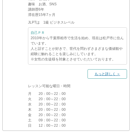
趣味
お酒、SNS
講師歴
6年
滞在歴
15年7ヶ月
JLPTは 1級 ビジネスレベル
自己ＰＲ
2010年から千葉県柏市で生活を始め、現在は松戸市に住ん
でいます。
人と話すことが好きで、世代を問わずさまざまな価値観や
経験に触れることを楽しみにしています。
※女性の生徒様を対象とさせていただいております。
もっと詳しく ＞
レッスン可能な曜日・時間
月
20：00～22：00
火
20：00～22：00
水
20：00～22：00
木
20：00～22：00
金
20：00～22：00
土
09：00～22：00
日
12：00～22：00