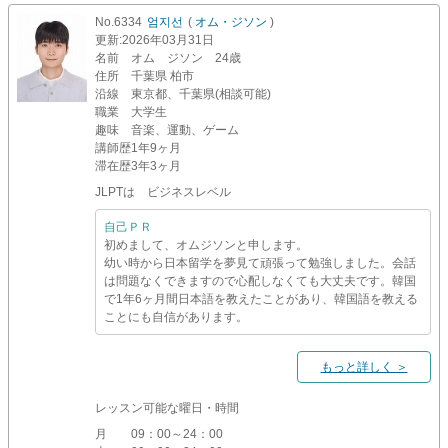
No.6334
엄지선
(
オム・ジソン
)
更新
:2026年03月31日
名前
オム ジソン 24歳
住所
千葉県 柏市
沿線
東京都、千葉県(相談可能)
職業
大学生
趣味
音楽、運動、ゲーム
講師歴
1年9ヶ月
滞在歴
3年3ヶ月
JLPTは ビジネスレベル
自己ＰＲ
初めまして、オムジソンと申します。
幼い時から日本留学を夢見て頑張って勉強しました。会話
は問題なくできますので心配しなくても大丈夫です。韓国
で1年6ヶ月間日本語を教えたことがあり、韓国語を教える
ことにも自信があります。
もっと詳しく ＞
レッスン可能な曜日・時間
月
09：00～24：00