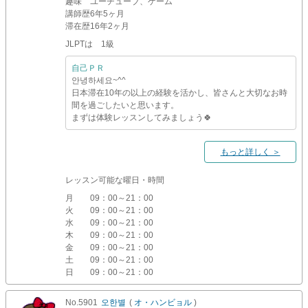
趣味
ユーチューブ、ゲーム
講師歴
6年5ヶ月
滞在歴
16年2ヶ月
JLPTは 1級
自己ＰＲ
안녕하세요~^^
日本滞在10年の以上の経験を活かし、皆さんと大切なお時
間を過ごしたいと思います。
まずは体験レッスンしてみましょう🍀
もっと詳しく ＞
レッスン可能な曜日・時間
月
09：00～21：00
火
09：00～21：00
水
09：00～21：00
木
09：00～21：00
金
09：00～21：00
土
09：00～21：00
日
09：00～21：00
No.5901
오한별
(
オ・ハンビョル
)