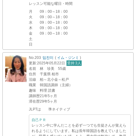
レッスン可能な曜日・時間
月
09：00～18：00
火
09：00～18：00
水
09：00～18：00
木
09：00～18：00
金
09：00～18：00
土
日
No.203
임진미
(
イム・ジンミ
)
更新
:2025年05月22日
受持
:3人
名前
林 珍美 55歳
住所
千葉県 柏市
沿線
柏～北小金～松戸
職業
韓国語講師（主婦）
趣味
料理 読書
講師歴
21年5ヶ月
滞在歴
29年5ヶ月
JLPTは 準ネイティブ
自己ＰＲ
レッスン中に学んだことを必ず一つでも生徒さんが覚えら
れるようにしています。私は長年韓国語を教えていました