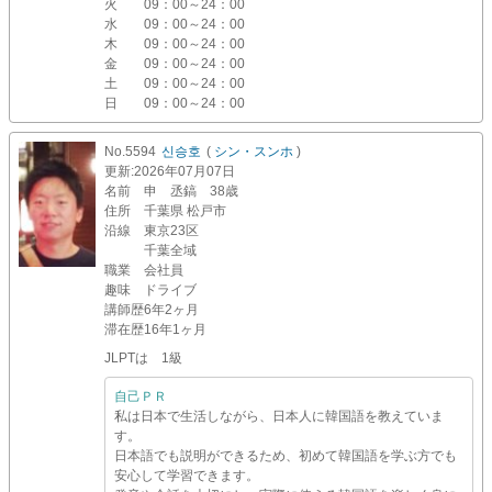
火
09：00～24：00
水
09：00～24：00
木
09：00～24：00
金
09：00～24：00
土
09：00～24：00
日
09：00～24：00
No.5594
신승호
(
シン・スンホ
)
更新
:2026年07月07日
名前
申 丞鎬 38歳
住所
千葉県 松戸市
沿線
東京23区
千葉全域
職業
会社員
趣味
ドライブ
講師歴
6年2ヶ月
滞在歴
16年1ヶ月
JLPTは 1級
自己ＰＲ
私は日本で生活しながら、日本人に韓国語を教えていま
す。
日本語でも説明ができるため、初めて韓国語を学ぶ方でも
安心して学習できます。