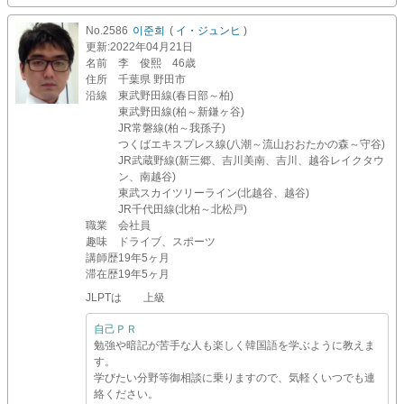
No.2586
이준희
(
イ・ジュンヒ
)
更新
:2022年04月21日
名前
李 俊熙 46歳
住所
千葉県 野田市
沿線
東武野田線(春日部～柏)
東武野田線(柏～新鎌ヶ谷)
JR常磐線(柏～我孫子)
つくばエキスプレス線(八潮～流山おおたかの森～守谷)
JR武蔵野線(新三郷、吉川美南、吉川、越谷レイクタウ
ン、南越谷)
東武スカイツリーライン(北越谷、越谷)
JR千代田線(北柏～北松戸)
職業
会社員
趣味
ドライブ、スポーツ
講師歴
19年5ヶ月
滞在歴
19年5ヶ月
JLPTは 上級
自己ＰＲ
勉強や暗記が苦手な人も楽しく韓国語を学ぶように教えま
す。
学びたい分野等御相談に乗りますので、気軽くいつでも連
絡ください。