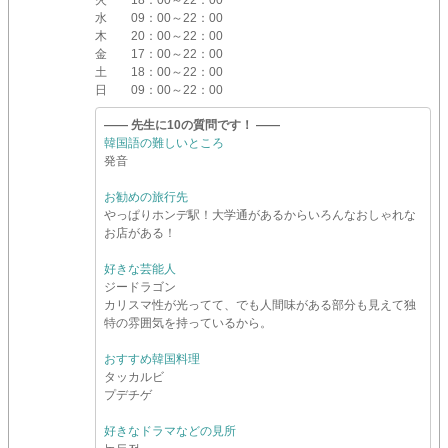
火
18：00～22：00
水
09：00～22：00
木
20：00～22：00
金
17：00～22：00
土
18：00～22：00
日
09：00～22：00
―― 先生に10の質問です！ ――
韓国語の難しいところ
発音
お勧めの旅行先
やっぱりホンデ駅！大学通があるからいろんなおしゃれな
お店がある！
好きな芸能人
ジードラゴン
カリスマ性が光ってて、でも人間味がある部分も見えて独
特の雰囲気を持っているから。
おすすめ韓国料理
タッカルビ
プデチゲ
好きなドラマなどの見所