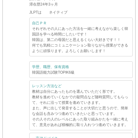
滞在歴
24年3ヶ月
JLPTは ネイティブ
自己ＰＲ
それぞれその人にあった方法を一緒に考えながら楽しく韓
国語を学べる時間にしたいです！
韓国は、第二の母国だと思えるくらい大好きです！！
何でも気軽にコミュニケーション取りながら授業ができる
ように頑張ります。よろしくお願いします！
学歴、職歴、保有資格
韓国語能力試験TOPIK6級
レッスン方法など
教材は自分にあったものを選んでいただく形です。
教材を進めていくなかでの疑問点など随時質問してもらっ
て、それに沿って授業を進めていきます。
また、声に出して発音することが大切だと思うので、簡単
な会話も含みつつ進めていきたいと思っています。
その人その人のレベルにあった取り組みかたを一緒に考え
て、意見があれば積極的に取り入れつつ進めていきます。