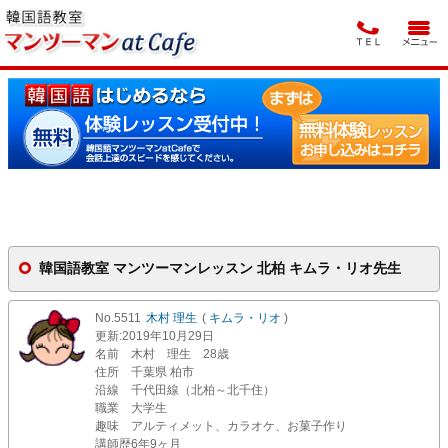
韓国語教室 マンツーマンレッスン 北柏 キムラ・リオ先生
No.5511
木村 理生
(
キムラ・リオ
)
更新
:2019年10月29日
名前
木村 理生 28歳
住所
千葉県 柏市
沿線
千代田線（北柏～北千住）
職業
大学生
趣味
アルティメット、カラオケ、お菓子作り
講師歴
6年9ヶ月