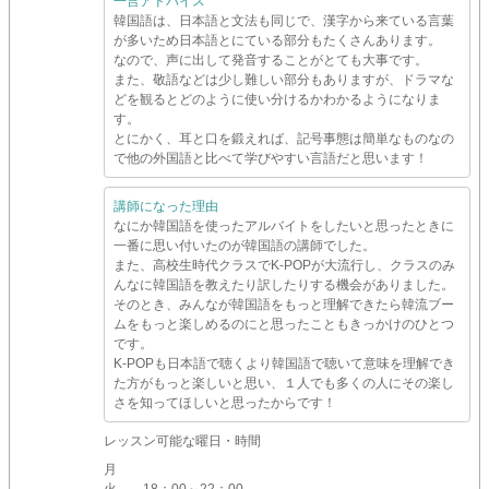
一言アドバイス
韓国語は、日本語と文法も同じで、漢字から来ている言葉
が多いため日本語とにている部分もたくさんあります。
なので、声に出して発音することがとても大事です。
また、敬語などは少し難しい部分もありますが、ドラマな
どを観るとどのように使い分けるかわかるようになりま
す。
とにかく、耳と口を鍛えれば、記号事態は簡単なものなの
で他の外国語と比べて学びやすい言語だと思います！
講師になった理由
なにか韓国語を使ったアルバイトをしたいと思ったときに
一番に思い付いたのが韓国語の講師でした。
また、高校生時代クラスでK-POPが大流行し、クラスのみ
んなに韓国語を教えたり訳したりする機会がありました。
そのとき、みんなが韓国語をもっと理解できたら韓流ブー
ムをもっと楽しめるのにと思ったこともきっかけのひとつ
です。
K-POPも日本語で聴くより韓国語で聴いて意味を理解でき
た方がもっと楽しいと思い、１人でも多くの人にその楽し
さを知ってほしいと思ったからです！
レッスン可能な曜日・時間
月