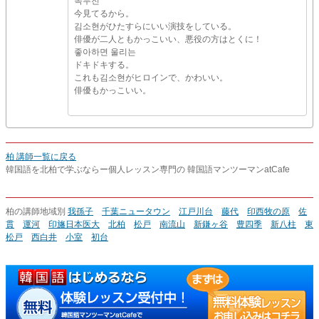
녹두전
今見てるから。
김소현がひたすらにいい演技をしている。
俳優が二人ともかっこいい、悪役の方はとくに！
좋아하면 울리는
ドキドキする。
これも김소현がヒロインで、かわいい。
俳優もかっこいい。
柏 講師一覧に戻る
韓国語を北柏で学ぶならー個人レッスン専門の 韓国語マンツーマンatCafe
柏の講師地域別
我孫子
千葉ニュータウン
江戸川台
藤代
印西牧の原
佐
貫
運河
印旛日本医大
北柏
松戸
南流山
新鎌ヶ谷
豊四季
新八柱
東
松戸
西白井
小室
初台