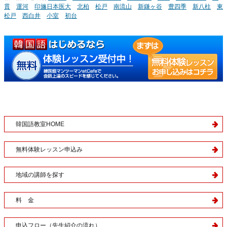
貫
運河
印旛日本医大
北柏
松戸
南流山
新鎌ヶ谷
豊四季
新八柱
東
松戸
西白井
小室
初台
韓国語教室HOME
無料体験レッスン申込み
地域の講師を探す
料 金
申込フロー（先生紹介の流れ）