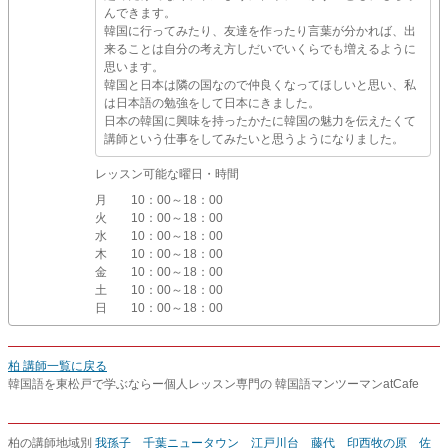
んできます。
韓国に行ってみたり、友達を作ったり言葉が分かれば、出
来ることは自分の考え方しだいでいくらでも増えるように
思います。
韓国と日本は隣の国なので仲良くなってほしいと思い、私
は日本語の勉強をして日本にきました。
日本の韓国に興味を持ったかたに韓国の魅力を伝えたくて
講師という仕事をしてみたいと思うようになりました。
レッスン可能な曜日・時間
月
10：00～18：00
火
10：00～18：00
水
10：00～18：00
木
10：00～18：00
金
10：00～18：00
土
10：00～18：00
日
10：00～18：00
柏 講師一覧に戻る
韓国語を東松戸で学ぶならー個人レッスン専門の 韓国語マンツーマンatCafe
柏の講師地域別
我孫子
千葉ニュータウン
江戸川台
藤代
印西牧の原
佐