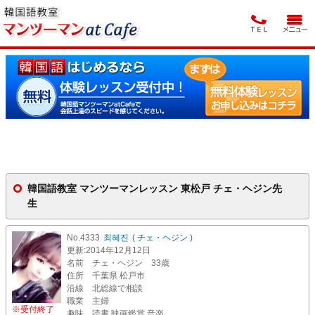
韓国語教室 マンツーマンレッスン 東松戸 チェ・ヘジン先
生
No.4333
최혜진
(
チェ・ヘジン
)
更新
:2014年12月12日
名前
チェ・ヘジン 33歳
住所
千葉県 松戸市
沿線
北総線で相談
職業
主婦
※受付終了
趣味
読書 映画鑑賞 音楽