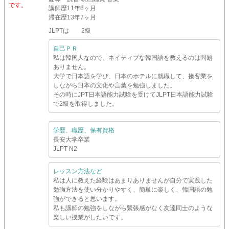
です。
講師歴
11年8ヶ月
滞在歴
13年7ヶ月
JLPTは 2級
自己ＰＲ
私は韓国人なので、ネイティブな韓国語を教えるのは問題
ありません。
大学で日本語を学び、日本のホテルに就職して、接客業を
しながら日本の文化や言葉を勉強しました。
その時にJPT日本語能力試験を受けてJLPT日本語能力試験
で2級を取得しました。
学歴、職歴、保有資格
長安大学卒業
JLPT N2
レッスン方法など
私は人に教えた経験はあまりありませんが自分で実践した
勉強方法を使い分かりやすく、簡単に楽しく、韓国語の勉
強ができると思います。
私も講師の勉強をしながら緊張感がなく友達同士のような
楽しい授業がしたいです。