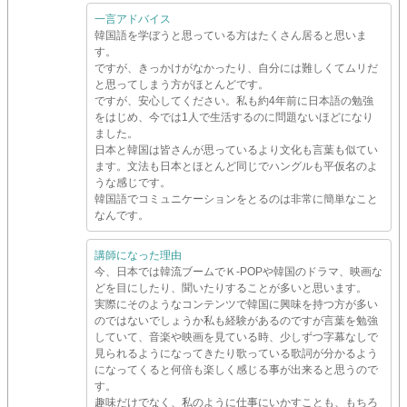
一言アドバイス
韓国語を学ぼうと思っている方はたくさん居ると思いま
す。
ですが、きっかけがなかったり、自分には難しくてムリだ
と思ってしまう方がほとんどです。
ですが、安心してください。私も約4年前に日本語の勉強
をはじめ、今では1人で生活するのに問題ないほどになり
ました。
日本と韓国は皆さんが思っているより文化も言葉も似てい
ます。文法も日本とほとんど同じでハングルも平仮名のよ
うな感じです。
韓国語でコミュニケーションをとるのは非常に簡単なこと
なんです。
講師になった理由
今、日本では韓流ブームでＫ-POPや韓国のドラマ、映画な
どを目にしたり、聞いたりすることが多いと思います。
実際にそのようなコンテンツで韓国に興味を持つ方が多い
のではないでしょうか私も経験があるのですが言葉を勉強
していて、音楽や映画を見ている時、少しずつ字幕なしで
見られるようになってきたり歌っている歌詞が分かるよう
になってくると何倍も楽しく感じる事が出来ると思うので
す。
趣味だけでなく、私のように仕事にいかすことも、もちろ