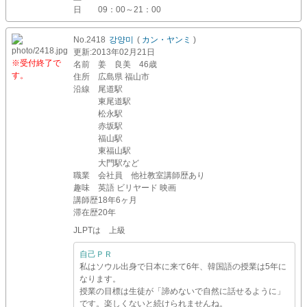
日
09：00～21：00
No.2418
강양미
(
カン・ヤンミ
)
更新
:2013年02月21日
※受付終了で
名前
姜 良美 46歳
す。
住所
広島県 福山市
沿線
尾道駅
東尾道駅
松永駅
赤坂駅
福山駅
東福山駅
大門駅など
職業
会社員 他社教室講師歴あり
趣味
英語 ビリヤード 映画
講師歴
18年6ヶ月
滞在歴
20年
JLPTは 上級
自己ＰＲ
私はソウル出身で日本に来て6年、韓国語の授業は5年に
なります。
授業の目標は生徒が「諦めないで自然に話せるように」
です。楽しくないと続けられませんね。