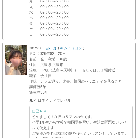
月
09：00～20：00
火
09：00～20：00
水
09：00～20：00
木
09：00～20：00
金
09：00～20：00
土
09：00～20：00
日
09：00～20：00
No.5871
김리영
(
キム・リヨン
)
更新
:2026年02月20日
名前
金 利栄 30歳
住所
広島県 広島市
沿線
JR線（広島～天神川）、もしくは八丁堀付近
職業
会社員
趣味
カフェ巡り、読書、韓国のバラエティを見ること
講師歴
5年
滞在歴
30年
JLPTはネイティブレベル
自己ＰＲ
初めまして！在日コリアンの金です。
小学1年生から学校で韓国語を習い、生活に問題ないレベ
ルで使えます。
ご要望があれば韓国の歌を使ったレッスンもしています。