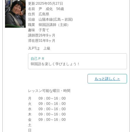
更新
:2025年05月27日
名前
尹 成化 56歳
住所
広島県
沿線
山陽本線(広島～岩国)
職業
韓国語講師（主婦）
趣味
子育て
講師歴
26年9ヶ月
滞在歴
31年9ヶ月
JLPTは 上級
自己ＰＲ
韓国語を楽しく学びましょう！
もっと詳しく ＞
レッスン可能な曜日・時間
月
09：00～16：00
火
09：00～16：00
水
09：00～16：00
木
09：00～16：00
金
09：00～16：00
土
日