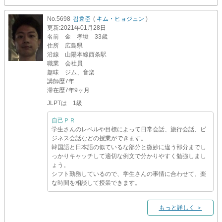
No.5698
김효준
(
キム・ヒョジュン
)
更新
:2021年01月28日
名前
金 孝埈 33歳
住所
広島県
沿線
山陽本線西条駅
職業
会社員
趣味
ジム、音楽
講師歴
7年
滞在歴
7年9ヶ月
JLPTは 1級
自己ＰＲ
学生さんのレベルや目標によって日常会話、旅行会話、ビ
ジネス会話などの授業ができます。
韓国語と日本語の似ているな部分と微妙に違う部分までし
っかりキャッチして適切な例文で分かりやすく勉強しまし
ょう。
シフト勤務しているので、学生さんの事情に合わせて、楽
な時間を相談して授業できます。
もっと詳しく ＞