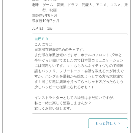
趣味
ゲーム、音楽、ドラマ、芸能人、アニメ、コスメ、旅
行、映画
講師歴
8年6ヶ月
滞在歴
10年7ヶ月
JLPTは 1級
自己ＰＲ
こんにちは！
日本滞在経歴3年めのチャです。
まだ滞在年数は短いですが、ホテルのフロントで2年と
半年ぐらい働いてましたので日本語コミュニケーション
には問題ないです。：）もちろんネイティヴなので韓国
語もバッチリ、フリートーク・会話を教えるのが特技で
すが、ハングルを最初から始めようとする方も大歓迎で
す！同じ話題に興味を持ってらっしゃる方だったらもう
少しハッピーな従業になれるかも：）
インストラクターとしての経歴はまだ短いですが、
私と一緒に楽しく勉強しませんか？
宜しくお願い致します。
もっと詳しく ＞