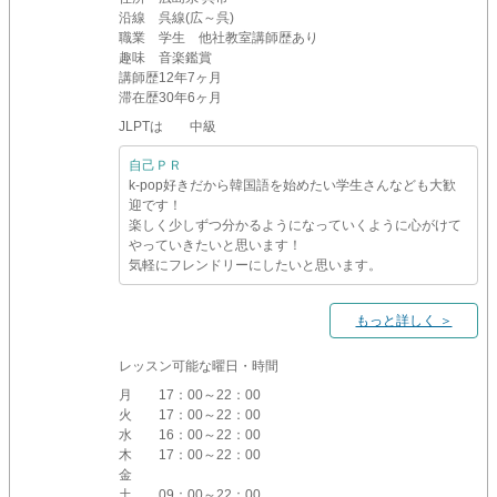
沿線
呉線(広～呉)
職業
学生 他社教室講師歴あり
趣味
音楽鑑賞
講師歴
12年7ヶ月
滞在歴
30年6ヶ月
JLPTは 中級
自己ＰＲ
k-pop好きだから韓国語を始めたい学生さんなども大歓
迎です！
楽しく少しずつ分かるようになっていくように心がけて
やっていきたいと思います！
気軽にフレンドリーにしたいと思います。
もっと詳しく ＞
レッスン可能な曜日・時間
月
17：00～22：00
火
17：00～22：00
水
16：00～22：00
木
17：00～22：00
金
土
09：00～22：00