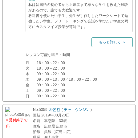
私は韓国語の初心者から上級者まで様々な学生を教えた経験
があるので、誰でも大歓迎です！
教科書を使いたい学生、先生が手作りしたワークシートで勉
強したい学生、フリートーキングで会話を学びたい学生の両
方にカスタマイズ授業が可能です。
もっと詳しく ＞
レッスン可能な曜日・時間
月
16：00～22：00
火
18：00～22：00
水
09：00～22：00
木
09：00～13：00／18：00～22：00
金
09：00～22：00
土
09：00～22：00
日
09：00～22：00
No.5359
차은진
(
チャ・ウンジン
)
更新
:2019年08月20日
※受付終了で
名前
車恩陳 33歳
す。
住所
広島県 広島市
沿線
呉線（広島～広）
職業
個人事業