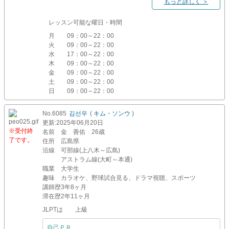
もっと詳しく ＞
レッスン可能な曜日・時間
月
09：00～22：00
火
09：00～22：00
水
17：00～22：00
木
09：00～22：00
金
09：00～22：00
土
09：00～22：00
日
09：00～22：00
No.6085
김선우
(
キム・ソンウ
)
更新
:2025年06月20日
※受付終
名前
金 善佑 26歳
了です。
住所
広島県
沿線
可部線(上八木～広島)
アストラム線(大町～本通)
職業
大学生
趣味
カラオケ、野球試合見る、ドラマ視聴、スポーツ
講師歴
3年8ヶ月
滞在歴
2年11ヶ月
JLPTは 上級
自己ＰＲ