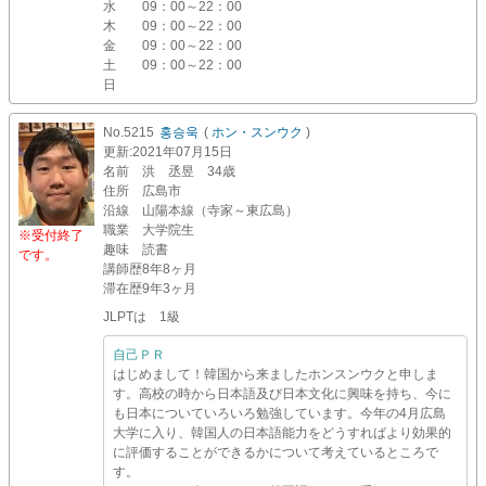
水
09：00～22：00
木
09：00～22：00
金
09：00～22：00
土
09：00～22：00
日
No.5215
홍승욱
(
ホン・スンウク
)
更新
:2021年07月15日
名前
洪 丞昱 34歳
住所
広島市
沿線
山陽本線（寺家～東広島）
職業
大学院生
※受付終了
趣味
読書
です。
講師歴
8年8ヶ月
滞在歴
9年3ヶ月
JLPTは 1級
自己ＰＲ
はじめまして！韓国から来ましたホンスンウクと申しま
す。高校の時から日本語及び日本文化に興味を持ち、今に
も日本についていろいろ勉強しています。今年の4月広島
大学に入り、韓国人の日本語能力をどうすればより効果的
に評価することができるかについて考えているところで
す。