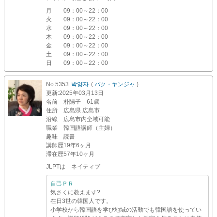
月
09：00～22：00
火
09：00～22：00
水
09：00～22：00
木
09：00～22：00
金
09：00～22：00
土
09：00～22：00
日
09：00～22：00
No.5353
박양자
(
パク・ヤンジャ
)
更新
:2025年03月13日
名前
朴陽子 61歳
住所
広島県 広島市
沿線
広島市内全域可能
職業
韓国語講師（主婦）
趣味
読書
講師歴
19年6ヶ月
滞在歴
57年10ヶ月
JLPTは ネイティブ
自己ＰＲ
気さくに教えます?
在日3世の韓国人です。
小学校から韓国語を学び地域の活動でも韓国語を使ってい