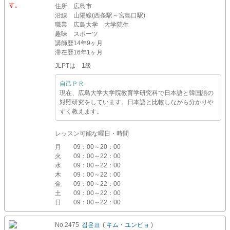
す。
住所
広島市
沿線
山陽線(西条駅～宮島口駅)
職業
広島大学 大学院生
趣味
スポーツ
講師歴
14年9ヶ月
滞在歴
16年1ヶ月
JLPTは 1級
自己ＰＲ
現在、広島大学大学院教育学研究科で日本語と韓国語の
対照研究をしています。日本語と比較しながら分かりや
すく教えます。
レッスン可能な曜日・時間
月
09：00～20：00
火
09：00～22：00
水
09：00～22：00
木
09：00～22：00
金
09：00～22：00
土
09：00～22：00
日
09：00～22：00
No.2475
김윤표
(
キム・ユンビョ
)