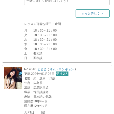
一緒に楽しく授業しましょう！
もっと詳しく ＞
レッスン可能な曜日・時間
月
18：30～21：00
火
18：30～21：00
水
18：30～21：00
木
18：30～21：00
金
18：30～21：00
土
要相談
日
要相談
No.4646
엄연경
(
オム・ヨンギョン
)
更新
:2026年01月08日
受持
:2人
名前
嚴 筵景 32歳
住所
広島県
沿線
広島駅周辺
職業
韓国語講師
趣味
日本語の勉強
講師歴
10年4ヶ月
滞在歴
12年4ヶ月
JLPTは 1級