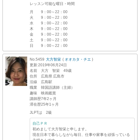
レッスン可能な曜日・時間
月
9：00～22：00
火
9：00～22：00
水
9：00～22：00
木
9：00～22：00
金
9：00～22：00
土
9：00～22：00
日
9：00～22：00
No.5459
大方智栄
(
オオカタ・チエ
)
更新
:2019年06月24日
名前
大方 智栄 49歳
住所
広島県 広島市
沿線
広島駅
職業
韓国語講師（主婦）
趣味
映画鑑賞
講師歴
7年2ヶ月
滞在歴
25年1ヶ月
JLPTは 2級
自己ＰＲ
初めまして大方智栄と申します。
現在日本で暮らしながら毎日、仕事や家事を頑張っている