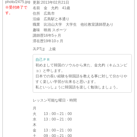
更新
:2013年02月21日
※受付終了で
名前
金 允杓 41歳
す。
住所
広島市
沿線
広島駅と本通り
職業
比治山大学 大学生 他社教室講師歴あり
趣味
映画 スポーツ
講師歴
16年5ヶ月
滞在歴
19年10ヶ月
JLPTは 上級
自己ＰＲ
初めまして韓国のソウルから来た、金允杓（キムユンピ
ョ）と申します。
日本での長い経験を韓国語を教える事に対して分かりや
すく楽しい学習が出来ると思います。
私といっしょうに韓国語を楽しく勉強しましょう。
レッスン可能な曜日・時間
月
火
13：00～21：00
水
13：00～21：00
木
金
13：00～21：00
土
09：00～21：00