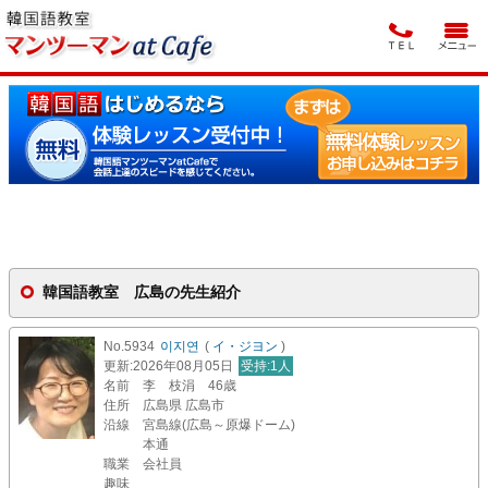
韓国語教室 広島の先生紹介
No.5934
이지연
(
イ・ジヨン
)
更新
:2026年08月05日
受持
:1人
名前
李 枝涓 46歳
住所
広島県 広島市
沿線
宮島線(広島～原爆ドーム)
本通
職業
会社員
趣味