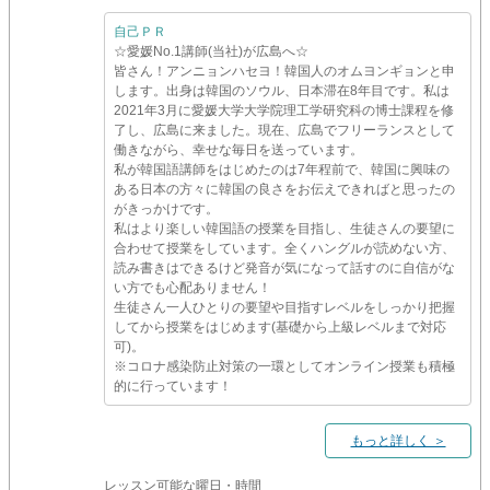
自己ＰＲ
☆愛媛No.1講師(当社)が広島へ☆
皆さん！アンニョンハセヨ！韓国人のオムヨンギョンと申
します。出身は韓国のソウル、日本滞在8年目です。私は
2021年3月に愛媛大学大学院理工学研究科の博士課程を修
了し、広島に来ました。現在、広島でフリーランスとして
働きながら、幸せな毎日を送っています。
私が韓国語講師をはじめたのは7年程前で、韓国に興味の
ある日本の方々に韓国の良さをお伝えできればと思ったの
がきっかけです。
私はより楽しい韓国語の授業を目指し、生徒さんの要望に
合わせて授業をしています。全くハングルが読めない方、
読み書きはできるけど発音が気になって話すのに自信がな
い方でも心配ありません！
生徒さん一人ひとりの要望や目指すレベルをしっかり把握
してから授業をはじめます(基礎から上級レベルまで対応
可)。
※コロナ感染防止対策の一環としてオンライン授業も積極
的に行っています！
もっと詳しく ＞
レッスン可能な曜日・時間