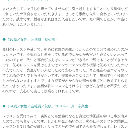
まだ入会して１ヶ月しか経っていませんが、引っ越しをすることになり準備など
で忙しいため退会させていただきます。せっかく素敵な先生に会わせていただい
たのに、残念です。機会があればまた入会したいです。短い間でしたが、本当に
ありがとうございました。
◆（36歳／女性／公務員／初心者）
無料のレッスンを受けて。初めに女性の先生がよかったので自分で決めれたのが
よかったです。不規則な仕事をしているのでなかなか教室だと通えないと思って
いたのですが、先生と都合があえばレッスンができるので続けることができそう
です。初めレッスンを受けるまではマンツーマンで行う授業は初めてだったので
不安でしたが、先生がいい人だったので安心しました。また発音の基本からやっ
てくれるのでとてもありがたいです。授業をおこなうことで、集団で行う授業だ
とわからないまますすんでしまう授業がわからない部分を重点的に教えてもらえ
たのでよかったです。無料体験レッスンをうけるまではどんな感じか不安だった
のですが、安心して楽しく授業をうけれそうです。
◆（24歳／女性／会社員／初級／2016年11月 卒業生）
レッスンを受けてみて、実際とても勉強になるし身近な韓国語を学べる事が出来
たのでとても良かったです。しかし料金が高いのと、私の仕事のシフトの関係上
レッスンを受けるのが厳しくなってきたので今回で退会を希望します。レッスン