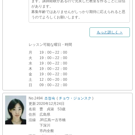
ます。講師経験があるので充実した教室を作ることに自信
があります。
募集年齢ではありませんがしっかり期待に応えられると思
うのでよろしくお願いします。
もっと詳しく ＞
レッスン可能な曜日・時間
月
19：00～22：00
火
19：00～22：00
水
19：00～22：00
木
19：00～22：00
金
19：00～22：00
土
12：00～20：00
日
09：00～22：00
No.2494
조정숙
(
チョウ・ジョンスク
)
更新
:2020年12月24日
名前
曹 貞淑 53歳
住所
広島県
沿線
JR広島ー古市橋
下深川
市内全般