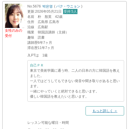
No.5676
박은영
(
パク・ウニョン
)
更新
:2026年05月21日
受持
:5人
名前
朴 殷英 42歳
住所
広島県 広島市
沿線
広島駅
女性のみの
職業
韓国語講師（主婦）
受付
趣味
読書
講師歴
6年7ヶ月
滞在歴
11年7ヶ月
JLPTは 1級
自己ＰＲ
東京で美術学園に通う時、二人の日本の方に韓国語を教え
ました。
一人ではどうしてもできない発音や聞き取りがあると思い
ます。
一緒にやっていくと絶対できると思います。
優しい韓国語を教えたいと思います。
もっと詳しく ＞
レッスン可能な曜日・時間