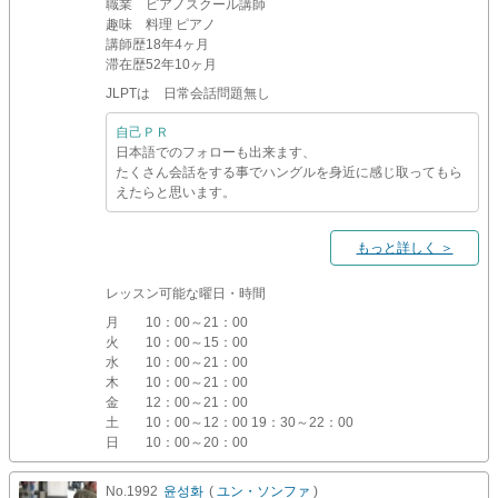
職業
ピアノスクール講師
趣味
料理 ピアノ
講師歴
18年4ヶ月
滞在歴
52年10ヶ月
JLPTは 日常会話問題無し
自己ＰＲ
日本語でのフォローも出来ます、
たくさん会話をする事でハングルを身近に感じ取ってもら
えたらと思います。
もっと詳しく ＞
レッスン可能な曜日・時間
月
10：00～21：00
火
10：00～15：00
水
10：00～21：00
木
10：00～21：00
金
12：00～21：00
土
10：00～12：00 19：30～22：00
日
10：00～20：00
No.1992
윤성화
(
ユン・ソンファ
)