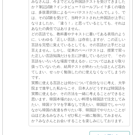
みなさんは、今までどんな外国語テストを受けてきました
か？筆記試験？インタビュー？ロールプレイ？多くの場合
は、多肢選択肢によるペーパテストだったんでしょう。で
は、その試験を受けて、当時テストされた外国語が上手に
なりましたか。「違う！」と思っているとしても、それは
あなたの責任ではありません。
どの言語でも、教科書やテキストに書いてある表現のよう
に、いわゆる「正しい言語」は存在しますが、この正しい
言語を完璧に覚えているとしても、その言語が上手だとは
言えません。しかし、従来のペーパテストは、授業で習っ
た正しい言語知識だけを主に評価しているだけで、「その
言語をいろいろな場面で使えるか」についてはあまり取り
扱っていないため、結局テストが終わったらほとんど忘れ
てしまい、せっかく勉強したのに使えなくなってしまうの
です。
実際に使える言語とは何かについて自分なりに考え、大学
院まで進学した私からこそ、日本人がどうすれば韓国語を
実際に使えるか、その方法を一緒に考えることができると
思います。韓国本場のおいしい料理を韓国語で注文してみ
たい、韓国ドラマを字幕なしで見たい、韓国語でしゃべり
ながら韓国の友達を作りたい等、韓国語でやりたいことが
山ほどあるみなさん！ぜひ私と一緒に勉強してみません
か？みなさんとお会いすることを楽しみにしております。