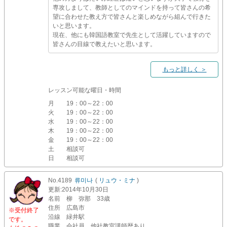
専攻しまして、教師としてのマインドを持って皆さんの希
望に合わせた教え方で皆さんと楽しめながら組んで行きた
いと思います。
現在、他にも韓国語教室で先生として活躍していますので
皆さんの目線で教えたいと思います。
もっと詳しく ＞
レッスン可能な曜日・時間
月
19：00～22：00
火
19：00～22：00
水
19：00～22：00
木
19：00～22：00
金
19：00～22：00
土
相談可
日
相談可
No.4189
류미나
(
リュウ・ミナ
)
更新
:2014年10月30日
名前
柳 弥那 33歳
住所
広島市
※受付終了
沿線
緑井駅
です。
職業
会社員 他社教室講師歴あり