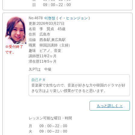
日
09：00～22：00
No.4678
이현정
(
イ・ヒョンジョン
)
更新
:2026年03月27日
名前
李 賢貞 45歳
住所
広島市
沿線
西条駅,東広島駅
職業
韓国語講師（主婦）
※受付終了
趣味
ピアノ、音楽
です。
講師歴
11年2ヶ月
滞在歴
11年5ヶ月
JLPTは 中級
自己ＰＲ
音楽家で女性なので、音楽が好きな方や韓国のドラマが好
きな方はより楽しい授業ができると思います。
もっと詳しく ＞
レッスン可能な曜日・時間
月
09：00～22：00
火
09：00～22：00