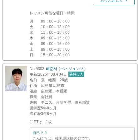
もっと詳しく ＞
レッスン可能な曜日・時間
月
09：00～18：00
火
10：00～18：00
水
11：00～16：00
木
09：00～15：00
金
09：00～16：00
土
09：00～18：00
日
15：00～20：00
No.6303
배준서
(
ペ・ジュンソ
)
更新
:2026年08月04日
受持
:3人
名前
裵 峻西 28歳
住所
広島県 広島市
沿線
広島駅、本通駅
職業
会社員
趣味
テニス、言語学習、映画鑑賞
講師歴
5年8ヶ月
滞在歴
3年8ヶ月
JLPTは 1級
自己ＰＲ
こんにちは。韓国語講師の裵です。