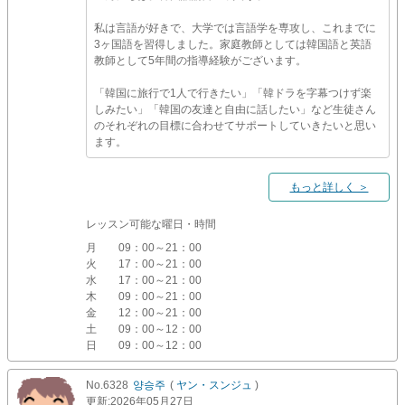
私は言語が好きで、大学では言語学を専攻し、これまでに
3ヶ国語を習得しました。家庭教師としては韓国語と英語
教師として5年間の指導経験がございます。
「韓国に旅行で1人で行きたい」「韓ドラを字幕つけず楽
しみたい」「韓国の友達と自由に話したい」など生徒さん
のそれぞれの目標に合わせてサポートしていきたいと思い
ます。
もっと詳しく ＞
レッスン可能な曜日・時間
月
09：00～21：00
火
17：00～21：00
水
17：00～21：00
木
09：00～21：00
金
12：00～21：00
土
09：00～12：00
日
09：00～12：00
No.6328
양승주
(
ヤン・スンジュ
)
更新
:2026年05月27日