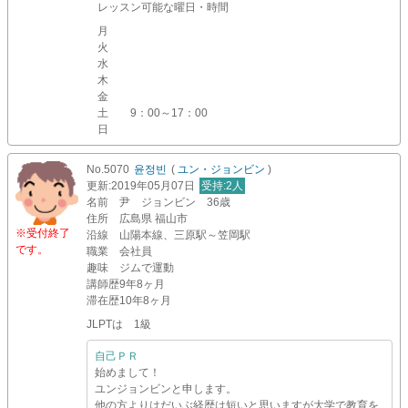
レッスン可能な曜日・時間
月
火
水
木
金
土
9：00～17：00
日
No.5070
윤정빈
(
ユン・ジョンビン
)
更新
:2019年05月07日
受持
:2人
名前
尹 ジョンビン 36歳
住所
広島県 福山市
※受付終了
沿線
山陽本線、三原駅～笠岡駅
です。
職業
会社員
趣味
ジムで運動
講師歴
9年8ヶ月
滞在歴
10年8ヶ月
JLPTは 1級
自己ＰＲ
始めまして！
ユンジョンビンと申します。
他の方よりはだいぶ経歴は短いと思いますが大学で教育を