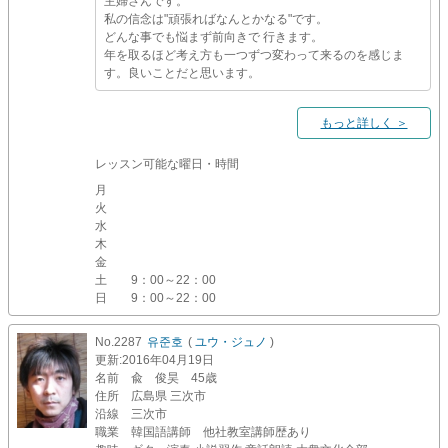
主婦さんです。
私の信念は"頑張ればなんとかなる"です。
どんな事でも悩まず前向きで 行きます。
年を取るほど考え方も一つずつ変わって来るのを感じま
す。良いことだと思います。
もっと詳しく ＞
レッスン可能な曜日・時間
月
火
水
木
金
土
9：00～22：00
日
9：00～22：00
No.2287
유준호
(
ユウ・ジュノ
)
更新
:2016年04月19日
名前
兪 俊昊 45歳
住所
広島県 三次市
沿線
三次市
職業
韓国語講師 他社教室講師歴あり