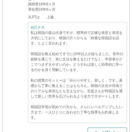
講師歴
18年6ヶ月
滞在歴
24年6ヶ月
JLPTは 上級
自己ＰＲ
私は韓国の釜山出身ですが、標準的で正確な発音と表現を
大切にしており、韓国の方々からも「綺麗な韓国語を話
す」とよく言われます。
韓国語を教え始めてすでに10年以上が経ちました。長年の
経験を通じて、単に文法を教えるだけでなく、学習者がど
こでつまずきやすいのか、どうすれば楽しく効率的に学べ
るのかを深く理解しています。
私の授業のモットーは「分かりやすく、楽しく」です。基
礎から丁寧に教えることはもちろん、韓国の文化や現地で
のリアルな表現なども交えながら、生徒さんが韓国語を通
して新しい世界を広げられるよう全力でサポートします。
韓国語学習が初めての方から、さらにレベルアップしたい
方まで、一人ひとりに合わせた丁寧な指導をお約束しま
す。