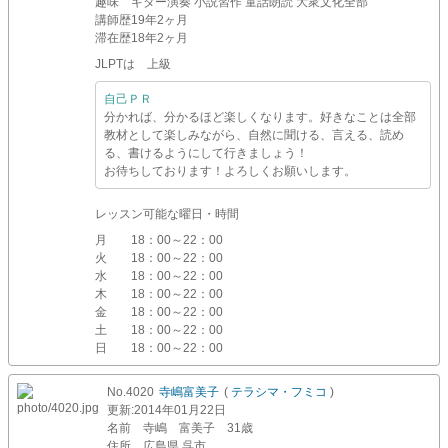
趣味
ギター演奏 小説習作 童話朗読 大衆文化全部
講師歴
19年2ヶ月
滞在歴
18年2ヶ月
JLPTは 上級
自己ＰＲ
分かれば、分かるほど楽しくなります。好きなことは全部
教材として楽しみながら、自然に聞ける、言える、読め
る、書けるようにして行きましょう！
お待ちしております！よろしくお願いします。
レッスン可能な曜日・時間
月
18：00～22：00
火
18：00～22：00
水
18：00～22：00
木
18：00～22：00
金
18：00～22：00
土
18：00～22：00
日
18：00～22：00
No.4020
寺嶋富美子
(
テラシマ・フミコ
)
更新
:2014年01月22日
名前
寺嶋 富美子 31歳
住所
広島県 呉市