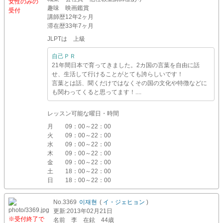
女性のみの
趣味
映画鑑賞
受付
講師歴
12年2ヶ月
滞在歴
33年7ヶ月
JLPTは 上級
自己ＰＲ
21年間日本で育ってきました。2カ国の言葉を自由に話
せ、生活して行けることがとても誇らしいです！
言葉とは話、聞くだけではなくその国の文化や特徴などに
も関わってくると思ってます！....
レッスン可能な曜日・時間
月
09：00～22：00
火
09：00～22：00
水
09：00～22：00
木
09：00～22：00
金
09：00～22：00
土
18：00～22：00
日
18：00～22：00
No.3369
이재현
(
イ・ジェヒョン
)
更新
:2013年02月21日
※受付終了で
名前
李 在鉉 44歳