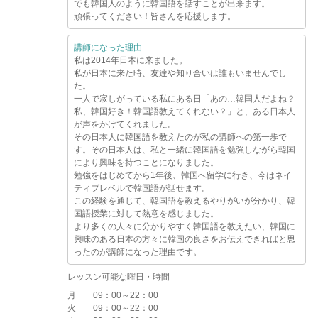
でも韓国人のように韓国語を話すことが出来ます。
頑張ってください！皆さんを応援します。
講師になった理由
私は2014年日本に来ました。
私が日本に来た時、友達や知り合いは誰もいませんでし
た。
一人で寂しがっている私にある日「あの…韓国人だよね？
私、韓国好き！韓国語教えてくれない？」と、ある日本人
が声をかけてくれました。
その日本人に韓国語を教えたのが私の講師への第一歩で
す。その日本人は、私と一緒に韓国語を勉強しながら韓国
により興味を持つことになりました。
勉強をはじめてから1年後、韓国へ留学に行き、今はネイ
ティブレベルで韓国語が話せます。
この経験を通じて、韓国語を教えるやりがいが分かり、韓
国語授業に対して熱意を感じました。
より多くの人々に分かりやすく韓国語を教えたい、韓国に
興味のある日本の方々に韓国の良さをお伝えできればと思
ったのが講師になった理由です。
レッスン可能な曜日・時間
月
09：00～22：00
火
09：00～22：00