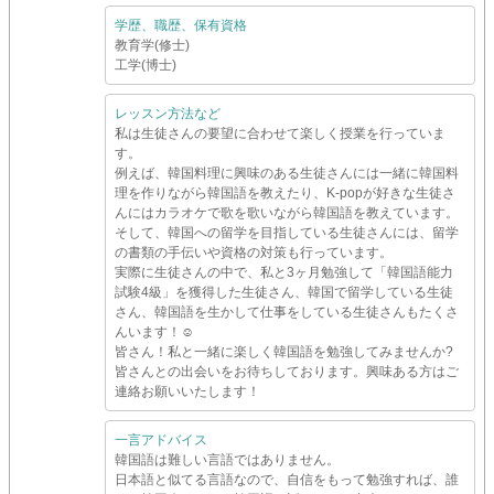
学歴、職歴、保有資格
教育学(修士)
工学(博士)
レッスン方法など
私は生徒さんの要望に合わせて楽しく授業を行っていま
す。
例えば、韓国料理に興味のある生徒さんには一緒に韓国料
理を作りながら韓国語を教えたり、K-popが好きな生徒さ
んにはカラオケで歌を歌いながら韓国語を教えています。
そして、韓国への留学を目指している生徒さんには、留学
の書類の手伝いや資格の対策も行っています。
実際に生徒さんの中で、私と3ヶ月勉強して「韓国語能力
試験4級」を獲得した生徒さん、韓国で留学している生徒
さん、韓国語を生かして仕事をしている生徒さんもたくさ
んいます！☺
皆さん！私と一緒に楽しく韓国語を勉強してみませんか?
皆さんとの出会いをお待ちしております。興味ある方はご
連絡お願いいたします！
一言アドバイス
韓国語は難しい言語ではありません。
日本語と似てる言語なので、自信をもって勉強すれば、誰