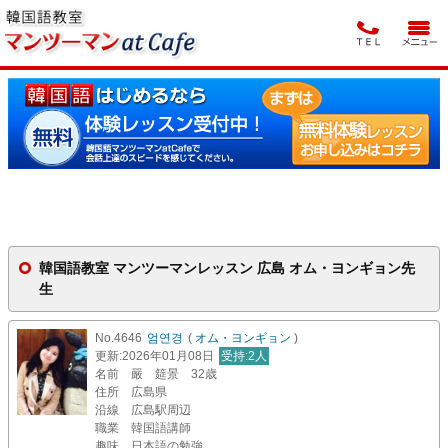
韓国語教室 マンツーマンレッスン 広島 オム・ヨンギョン先
生
No.4646
엄연경
(
オム・ヨンギョン
)
更新
:2026年01月08日
受持
:2人
名前
嚴 筵景 32歳
住所
広島県
沿線
広島駅周辺
職業
韓国語講師
趣味
日本語の勉強