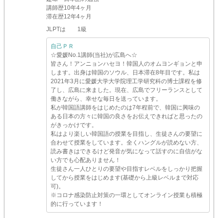
講師歴
10年4ヶ月
滞在歴
12年4ヶ月
JLPTは 1級
自己ＰＲ
☆愛媛No.1講師(当社)が広島へ☆
皆さん！アンニョンハセヨ！韓国人のオムヨンギョンと申
します。出身は韓国のソウル、日本滞在8年目です。私は
2021年3月に愛媛大学大学院理工学研究科の博士課程を修
了し、広島に来ました。現在、広島でフリーランスとして
働きながら、幸せな毎日を送っています。
私が韓国語講師をはじめたのは7年程前で、韓国に興味の
ある日本の方々に韓国の良さをお伝えできればと思ったの
がきっかけです。
私はより楽しい韓国語の授業を目指し、生徒さんの要望に
合わせて授業をしています。全くハングルが読めない方、
読み書きはできるけど発音が気になって話すのに自信がな
い方でも心配ありません！
生徒さん一人ひとりの要望や目指すレベルをしっかり把握
してから授業をはじめます(基礎から上級レベルまで対応
可)。
※コロナ感染防止対策の一環としてオンライン授業も積極
的に行っています！