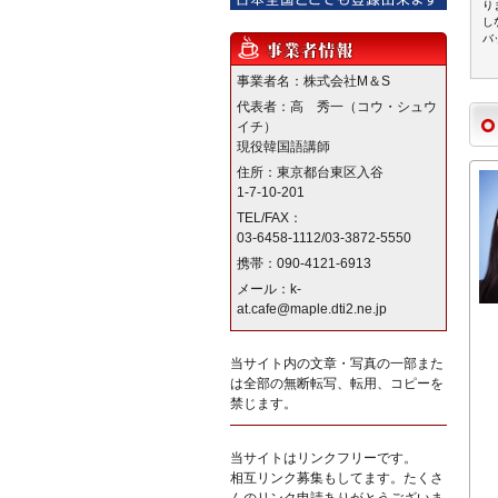
り
し
バ
事業者名：株式会社M＆S
代表者：高 秀一（コウ・シュウ
イチ）
現役韓国語講師
住所：東京都台東区入谷
1-7-10-201
TEL/FAX：
03-6458-1112/03-3872-5550
携帯：090-4121-6913
メール：k-
at.cafe@maple.dti2.ne.jp
当サイト内の文章・写真の一部また
は全部の無断転写、転用、コピーを
禁じます。
当サイトはリンクフリーです。
相互リンク募集もしてます。たくさ