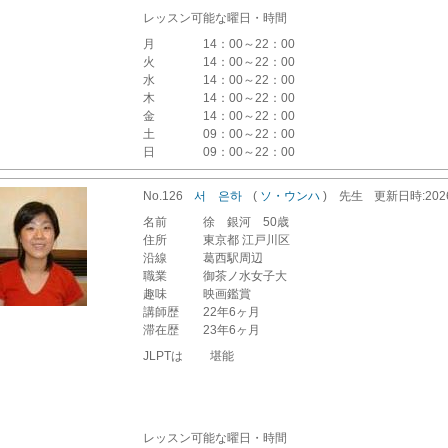
レッスン可能な曜日・時間
月
14：00～22：00
火
14：00～22：00
水
14：00～22：00
木
14：00～22：00
金
14：00～22：00
土
09：00～22：00
日
09：00～22：00
No.126
서 은하
(
ソ・ウンハ
)
先生
更新
日時
:20
名前
徐 銀河 50歳
住所
東京都 江戸川区
沿線
葛西駅周辺
職業
御茶ノ水女子大
趣味
映画鑑賞
講師歴
22年6ヶ月
滞在歴
23年6ヶ月
JLPTは 堪能
レッスン可能な曜日・時間