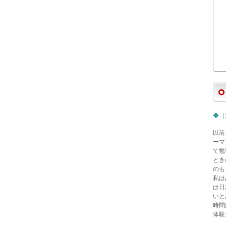
◆（
以前
ーマ
て勉
とき
のも
私は
は日
いと
時間
体験