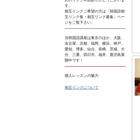
んのリンク申請ありがとうございま
す。
相互リンクご希望の方は「韓国語相
互リンク集・相互リンク募集」ペー
ジをご覧下さい。
当韓国語講座は東京のほか、大阪、
名古屋、京都、福岡、横浜、神戸、
愛知、博多、仙台、長崎、茨城、大
分、三重、四日市、福井、鹿児島展
開中です！
個人レッスンの魅力
相互リンクについて