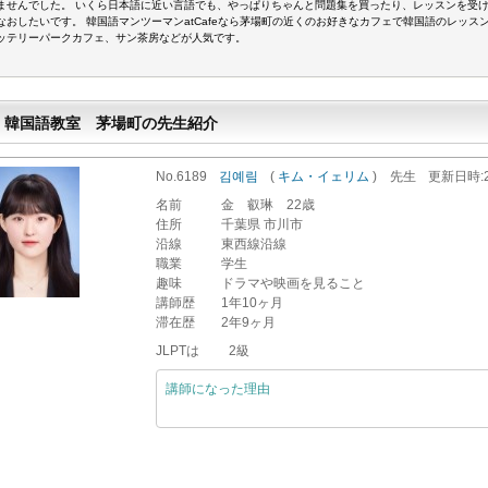
ませんでした。 いくら日本語に近い言語でも、やっぱりちゃんと問題集を買ったり、レッスンを受け
なおしたいです。 韓国語マンツーマンatCafeなら茅場町の近くのお好きなカフェで韓国語のレッス
ッテリーパークカフェ、サン茶房などが人気です。
韓国語教室 茅場町の先生紹介
No.6189
김예림
(
キム・イェリム
)
先生
更新
日時
名前
金 叡琳 22歳
住所
千葉県 市川市
沿線
東西線沿線
職業
学生
趣味
ドラマや映画を見ること
講師歴
1年10ヶ月
滞在歴
2年9ヶ月
JLPTは 2級
講師になった理由