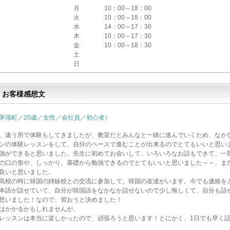
月
10：00～18：00
火
10：00～18：00
水
14：00～17：30
木
10：00～17：30
金
10：00～18：30
土
日
お客様感想文
茅場町／20歳／女性／会社員／初心者）
、違う所で体験もしてきましたが、教室だとみんなと一緒に進んでいくため、なか
ンの体験レッスンをして、自分のペースで進むことが出来るのでとてもいいと思い
強ができると思いました。先生に初めてお会いして、いろいろなお話もできて、一
の口の形や、しっかり、基礎から勉強できるのでとてもいいと思いました～～。ま
良いと思いました。
高校の時に韓国の姉妹校との交流に参加して、韓国の友達がいます。今でも連絡を
本語が話せていて、自分が韓国語をなかなか話せないので少し悔しくて、自分も話
思いました！なので、習おうと決めました！
はかかるかもしれませんが、
レッスンは本当に楽しかったので、頑張ろうと思います！とにかく、1日でも早く