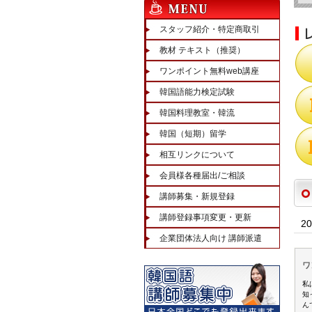
スタッフ紹介・特定商取引
教材 テキスト（推奨）
ワンポイント無料web講座
韓国語能力検定試験
韓国料理教室・韓流
韓国（短期）留学
相互リンクについて
会員様各種届出/ご相談
講師募集・新規登録
講師登録事項変更・更新
2
企業団体法人向け 講師派遣
ワ
私
知
ん