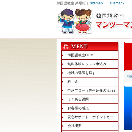
韓国語教室 茅場町｜
sitemap
sitemap2
韓国語教室HOME
無料体験レッスン申込み
地域の講師を探す
韓
料 金
申込フロー（先生紹介の流れ）
よくある質問
お客様の感想
安心サポート・ポイントカード
会社概要