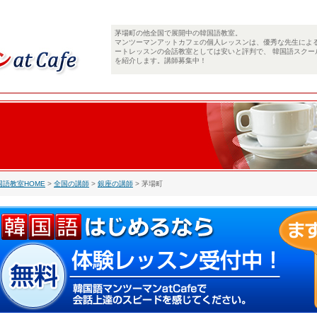
茅場町の他全国で展開中の韓国語教室。
マンツーマンアットカフェの個人レッスンは、優秀な先生によ
ートレッスンの会話教室としては安いと評判で、 韓国語スクー
を紹介します。講師募集中！
国語教室HOME
>
全国の講師
>
銀座の講師
> 茅場町