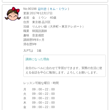
No.90198
김미은
(
キム・ミウン
)
更新
:2017年12月17日
名前
金 ミウン 40歳
住所
東京都 品川区
沿線
りんかい線（大井町～東京テレポート）
職業
韓国語講師
趣味
音楽感想
講師歴
9年8ヶ月
滞在歴
9年
JLPTは 1級
講師になった理由
自分のレベルに合わせて学習ができます。実際の生活に使
える会話を中心に勉強します。よろしくお願いします。
レッスン可能な曜日・時間
月
09：00～22：00
火
09：00～22：00
水
09：00～22：00
木
09：00～22：00
金
09：00～22：00