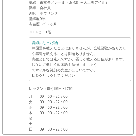
沿線
東京モノレール（浜松町～天王洲アイル）
職業
会社員
趣味
ボウリング
講師歴
9年
滞在歴
17年7ヶ月
JLPTは 1級
講師になった理由
韓国語を教えたことはありませんが、会社経験があり楽し
く基礎を教えることは問題ありません。
先生としては素人ですが、優しく教える自信があります。
お互いに楽しく韓国語を勉強しましょう！
スマイルな笑顔の先生がほしいですか。
私をクリックしてください。
レッスン可能な曜日・時間
月
09：00～22：00
火
09：00～22：00
水
09：00～22：00
木
09：00～22：00
金
土
日
09：00～22：00