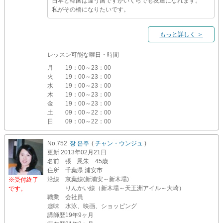
日本と韓国は違う国ですがいくらでも友達になれます。
私がその橋になりたいです。
もっと詳しく ＞
レッスン可能な曜日・時間
月
19：00～23：00
火
19：00～23：00
水
19：00～23：00
木
19：00～23：00
金
19：00～23：00
土
09：00～22：00
日
09：00～22：00
No.752
장 은주
(
チャン・ウンジュ
)
更新
:2013年02月21日
名前
張 恩朱 45歳
住所
千葉県 浦安市
沿線
京葉線(新浦安～新木場)
※受付終了
りんかい線（新木場～天王洲アイル～大崎）
です。
職業
会社員
趣味
水泳、映画、ショッピング
講師歴
19年9ヶ月