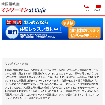
ワンポイントメモ:
外国語に興味のある人たちの間では、ひそかにブームになっているのが韓国語です。ハン
グルは複雑に見えますが、韓国語を学んでいる人たちにとっては、意味が通じるようにな
っています。 韓国語を学んでいる人が、ときどきいます。英語のほうが明らかに多いです
が、ときには韓国語の勉強中ということがあります。 英語の次によく使う外国語といえ
ば、いずれもその国の中で使われているものが多かったりするから、人口や国の範囲が狭
いです。しかし、英語圏以外の国との交流も欠かせないことからも、それらの中の一つで
ある韓国語を勉強することもありうるようになりました。韓国語マンツーマンatCafeなら
天王洲アイルの近くのお好きなカフェで韓国語のレッスンが受けられます。 北口のエスプ
レッソ アメリカーノ、琥珀などが人気です。