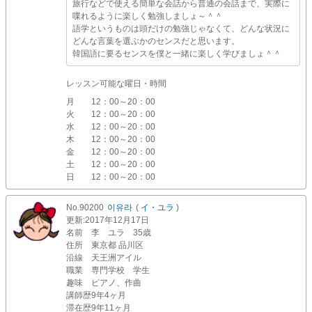
旅行などで使える簡単な会話から普通の会話まで、実際に
喋れるように楽しく勉強しましょ～＾＾
語学というものは頭だけの勉強じゃなくて、どんな状況に
どんな言葉を選ぶかのセンスだと思います。
韓国語に要るセンスを僕と一緒に楽しく学びましょ＾＾
レッスン可能な曜日・時間
月
12：00～20：00
火
12：00～20：00
水
12：00～20：00
木
12：00～20：00
金
12：00～20：00
土
12：00～20：00
日
12：00～20：00
No.90200
이유라
(
イ・ユラ
)
更新
:2017年12月17日
名前
李 ユラ 35歳
住所
東京都 品川区
沿線
天王洲アイル
職業
専門学校 学生
趣味
ピアノ、作曲
講師歴
9年4ヶ月
滞在歴
9年11ヶ月