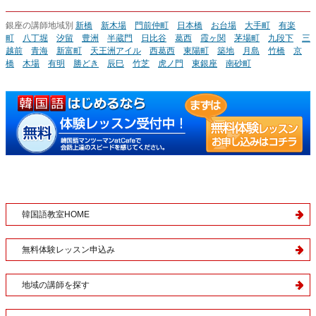
銀座の講師地域別
新橋
新木場
門前仲町
日本橋
お台場
大手町
有楽
町
八丁堀
汐留
豊洲
半蔵門
日比谷
葛西
霞ヶ関
茅場町
九段下
三
越前
青海
新富町
天王洲アイル
西葛西
東陽町
築地
月島
竹橋
京
橋
木場
有明
勝どき
辰巳
竹芝
虎ノ門
東銀座
南砂町
韓国語教室HOME
無料体験レッスン申込み
地域の講師を探す