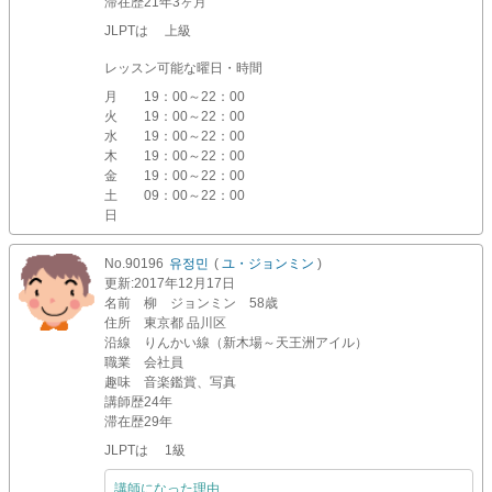
滞在歴
21年3ヶ月
JLPTは 上級
レッスン可能な曜日・時間
月
19：00～22：00
火
19：00～22：00
水
19：00～22：00
木
19：00～22：00
金
19：00～22：00
土
09：00～22：00
日
No.90196
유정민
(
ユ・ジョンミン
)
更新
:2017年12月17日
名前
柳 ジョンミン 58歳
住所
東京都 品川区
沿線
りんかい線（新木場～天王洲アイル）
職業
会社員
趣味
音楽鑑賞、写真
講師歴
24年
滞在歴
29年
JLPTは 1級
講師になった理由