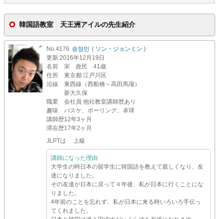
韓国語教室 天王洲アイルの先生紹介
No.4176
송정민
(
ソン・ジョンミン
)
更新
:2016年12月19日
名前
宋 政民 41歳
住所
東京都 江戸川区
沿線
東西線（西船橋～高田馬場）
新大久保
職業
会社員 他社教室講師歴あり
趣味
バスケ、ボーリング、卓球
講師歴
12年3ヶ月
滞在歴
17年2ヶ月
JLPTは 上級
講師になった理由
大学生の時日本の留学生に韓国語を教えて親しくなり、友
達になりました。
その友達が日本に戻って４年後、私が日本に行くことにな
りました。
4年前のことを忘れず、私が日本に来る時いろいろ手伝っ
てくれました。