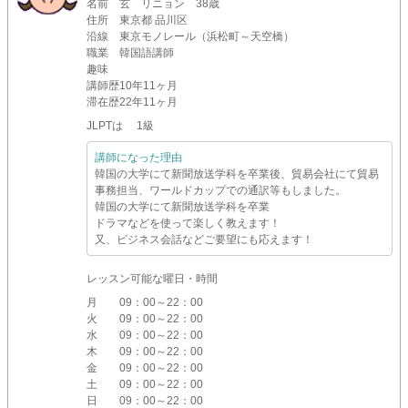
名前
玄 リニョン 38歳
住所
東京都 品川区
沿線
東京モノレール（浜松町～天空橋）
職業
韓国語講師
趣味
講師歴
10年11ヶ月
滞在歴
22年11ヶ月
JLPTは 1級
講師になった理由
韓国の大学にて新聞放送学科を卒業後、貿易会社にて貿易
事務担当、ワールドカップでの通訳等もしました。
韓国の大学にて新聞放送学科を卒業
ドラマなどを使って楽しく教えます！
又、ビジネス会話などご要望にも応えます！
レッスン可能な曜日・時間
月
09：00～22：00
火
09：00～22：00
水
09：00～22：00
木
09：00～22：00
金
09：00～22：00
土
09：00～22：00
日
09：00～22：00