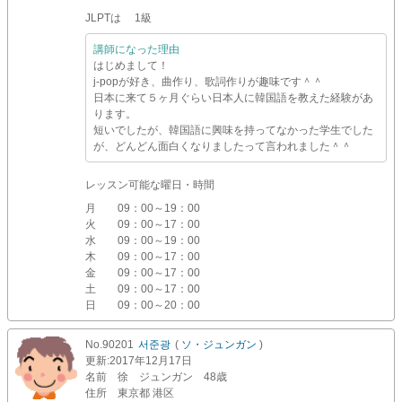
JLPTは 1級
講師になった理由
はじめまして！
j-popが好き、曲作り、歌詞作りが趣味です＾＾
日本に来て５ヶ月ぐらい日本人に韓国語を教えた経験があ
ります。
短いでしたが、韓国語に興味を持ってなかった学生でした
が、どんどん面白くなりましたって言われました＾＾
レッスン可能な曜日・時間
月
09：00～19：00
火
09：00～17：00
水
09：00～19：00
木
09：00～17：00
金
09：00～17：00
土
09：00～17：00
日
09：00～20：00
No.90201
서준광
(
ソ・ジュンガン
)
更新
:2017年12月17日
名前
徐 ジュンガン 48歳
住所
東京都 港区