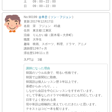
土
09：00～22：00
日
09：00～22：00
No.90199
송후준
(
ソン・フジュン
)
更新
:2017年12月17日
名前
宋 フジュン 45歳
住所
東京都 江東区
沿線
りんかい線（新木場～大井町）
職業
大学生
趣味
映画、スポーツ、料理、ドラマ、アニメ
講師歴
12年7ヶ月
滞在歴
13年11ヶ月
JLPTは 1級
講師になった理由
韓国のソウル出身で、明るい性格です。
韓国では新聞社に勤務。
韓国語は個人レッスン歴３年以上です。
基礎からみっちり。。。
しながら会話を中心にレッスンをすすめています。
そして字幕なしのドラマや映画などにも対応しています。
日常でよく使われる表
現や単語は積極的に覚えていただきたいと思います。
テキストはコピー本を配ります。