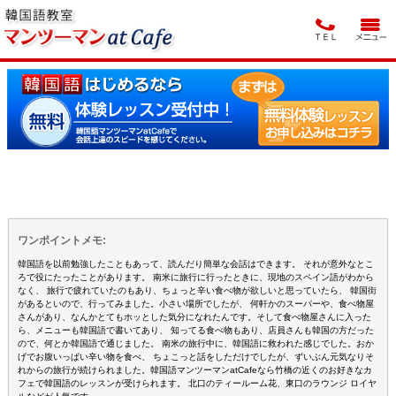
ワンポイントメモ:
韓国語を以前勉強したこともあって、読んだり簡単な会話はできます。 それが意外なとこ
ろで役にたったことがあります。 南米に旅行に行ったときに、現地のスペイン語がわから
なく、 旅行で疲れていたのもあり、ちょっと辛い食べ物が欲しいと思っていたら、 韓国街
があるといので、行ってみました。小さい場所でしたが、 何軒かのスーパーや、食べ物屋
さんがあり、なんかとてもホッとした気分になれたんです。そして食べ物屋さんに入った
ら、メニューも韓国語で書いてあり、 知ってる食べ物もあり、店員さんも韓国の方だった
ので、何とか韓国語で通じました。 南米の旅行中に、韓国語に救われた感じでした。おか
げでお腹いっぱい辛い物を食べ、 ちょこっと話をしただけでしたが、ずいぶん元気なりそ
れからの旅行が続けられました。韓国語マンツーマンatCafeなら竹橋の近くのお好きなカ
フェで韓国語のレッスンが受けられます。 北口のティールーム花、東口のラウンジ ロイヤ