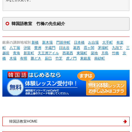
ルなどが人気です。
韓国語教室 竹橋の先生紹介
銀座の講師地域別
新橋
新木場
門前仲町
日本橋
お台場
大手町
有楽
町
八丁堀
汐留
豊洲
半蔵門
日比谷
葛西
霞ヶ関
茅場町
九段下
三
越前
青海
新富町
天王洲アイル
西葛西
東陽町
築地
月島
竹橋
京
橋
木場
有明
勝どき
辰巳
竹芝
虎ノ門
東銀座
南砂町
韓国語教室HOME