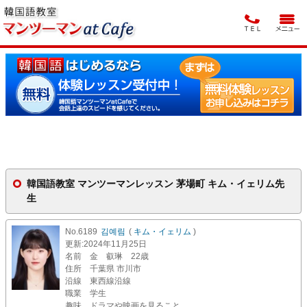
韓国語教室 マンツーマンレッスン 茅場町 キム・イェリム先
生
No.6189
김예림
(
キム・イェリム
)
更新
:2024年11月25日
名前
金 叡琳 22歳
住所
千葉県 市川市
沿線
東西線沿線
職業
学生
趣味
ドラマや映画を見ること