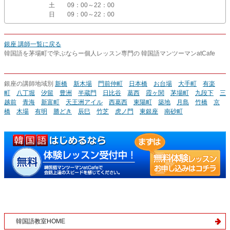
土
09：00～22：00
日
09：00～22：00
銀座 講師一覧に戻る
韓国語を茅場町で学ぶならー個人レッスン専門の 韓国語マンツーマンatCafe
銀座の講師地域別
新橋
新木場
門前仲町
日本橋
お台場
大手町
有楽
町
八丁堀
汐留
豊洲
半蔵門
日比谷
葛西
霞ヶ関
茅場町
九段下
三
越前
青海
新富町
天王洲アイル
西葛西
東陽町
築地
月島
竹橋
京
橋
木場
有明
勝どき
辰巳
竹芝
虎ノ門
東銀座
南砂町
韓国語教室HOME