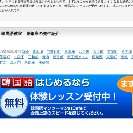
す。 日本にある韓国料理は発音がそのままなので、まずはそこから変換できるように なると成果が
マンatCafeなら東銀座の近くのお好きなカフェで韓国語のレッスンが受けられます。 北口のシュ
などが人気です。
韓国語教室 東銀座の先生紹介
の講師地域別
新橋
新木場
門前仲町
日本橋
お台場
大手町
有楽町
八丁堀
茅場町
九段下
三越前
青海
新富町
天王洲アイル
西葛西
東陽町
築地
竹芝
虎ノ門
東銀座
南砂町