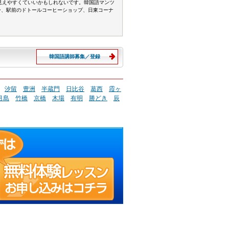
見えやすくていいかもしれないです。韓国語マンツ
ガー、駅前のドトールコーヒーショップ、日東コーナ
韓国語講師募集／登録
汐留
豊洲
半蔵門
日比谷
葛西
霞ヶ
月島
竹橋
京橋
木場
有明
勝どき
辰