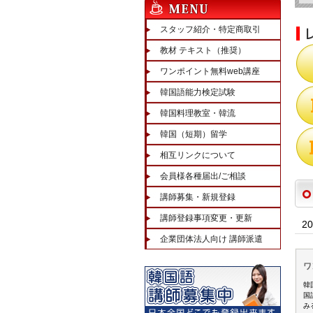
スタッフ紹介・特定商取引
教材 テキスト（推奨）
ワンポイント無料web講座
韓国語能力検定試験
韓国料理教室・韓流
韓国（短期）留学
相互リンクについて
会員様各種届出/ご相談
講師募集・新規登録
講師登録事項変更・更新
2
企業団体法人向け 講師派遣
ワ
韓
国
み