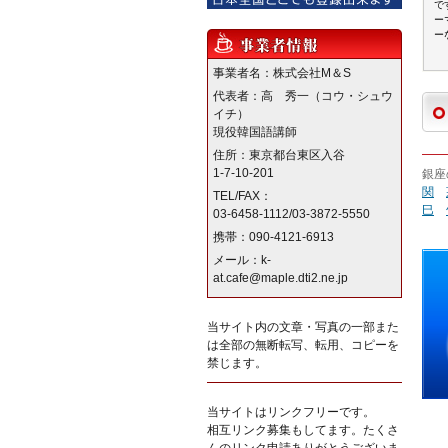
で
ー
ー
事業者名：株式会社M＆S
代表者：高 秀一（コウ・シュウ
イチ）
現役韓国語講師
住所：東京都台東区入谷
1-7-10-201
銀座
関
TEL/FAX：
巳
03-6458-1112/03-3872-5550
携帯：090-4121-6913
メール：k-
at.cafe@maple.dti2.ne.jp
当サイト内の文章・写真の一部また
は全部の無断転写、転用、コピーを
禁じます。
当サイトはリンクフリーです。
相互リンク募集もしてます。たくさ