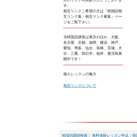
んのリンク申請ありがとうございま
す。
相互リンクご希望の方は「韓国語相
互リンク集・相互リンク募集」ペー
ジをご覧下さい。
当韓国語講座は東京のほか、大阪、
名古屋、京都、福岡、横浜、神戸、
愛知、博多、仙台、長崎、茨城、大
分、三重、四日市、福井、鹿児島展
開中です！
個人レッスンの魅力
相互リンクについて
地域別講師検索
｜
無料体験レッスン申込
｜
韓