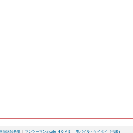
国語講師募集
｜
マンツーマンatcafe ＨＯＭＥ
｜
モバイル・ケイタイ（携帯）