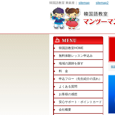
韓国語教室 東銀座｜
sitemap
sitemap2
韓国語教室HOME
無料体験レッスン申込み
地域の講師を探す
韓
料 金
申込フロー（先生紹介の流れ）
よくある質問
お客様の感想
安心サポート・ポイントカード
会社概要