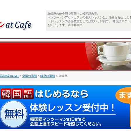
東銀座の他全国で展開中の韓国語教室。
マンツーマンアットカフェの個人レッスンは、優秀な先生によ
ートレッスンの会話教室としては安いと評判で、 韓国語スクー
を紹介します。講師募集中！
国語教室HOME
>
全国の講師
>
銀座の講師
> 東銀座