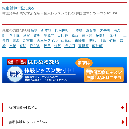
銀座 講師一覧に戻る
韓国語を新橋で学ぶならー個人レッスン専門の 韓国語マンツーマンatCafe
銀座の講師地域別
新橋
新木場
門前仲町
日本橋
お台場
大手町
有楽
町
八丁堀
汐留
豊洲
半蔵門
日比谷
葛西
霞ヶ関
茅場町
九段下
三
越前
青海
新富町
天王洲アイル
西葛西
東陽町
築地
月島
竹橋
京
橋
木場
有明
勝どき
辰巳
竹芝
虎ノ門
東銀座
南砂町
韓国語教室HOME
無料体験レッスン申込み