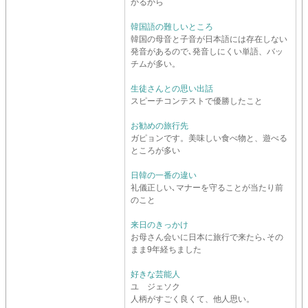
かるから
韓国語の難しいところ
韓国の母音と子音が日本語には存在しない
発音があるので､発音しにくい単語、バッ
チムが多い。
生徒さんとの思い出話
スピーチコンテストで優勝したこと
お勧めの旅行先
ガピョンです。美味しい食べ物と、遊べる
ところが多い
日韓の一番の違い
礼儀正しい､マナーを守ることが当たり前
のこと
来日のきっかけ
お母さん会いに日本に旅行で来たら､その
まま9年経ちました
好きな芸能人
ユ ジェソク
人柄がすごく良くて、他人思い。