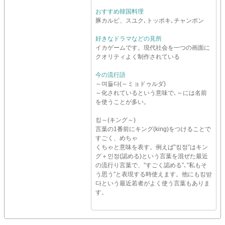
おすすめ韓国料理
豚カルビ、スユク､トッポキ､チャンポン
好きなドラマなどの見所
イカゲームです。現代社会を一つの画面に
クオリティよく制作されている
今の流行語
～며들다(～ミョドゥルダ)
～化されているという意味で､～には名前
を使うことが多い。
킹～(キング～)
言葉の1番前にキング(king)をつけることで
すごく、めちゃ
くちゃと意味を表す。例えば”킹정”はキン
グ＋인정(認める)という言葉を混ぜた最近
の流行り言葉で、”すごく認める”､”私もそ
う思う”と表現する時使えます。他にも킹받
다という最近若者がよく使う言葉もありま
す。