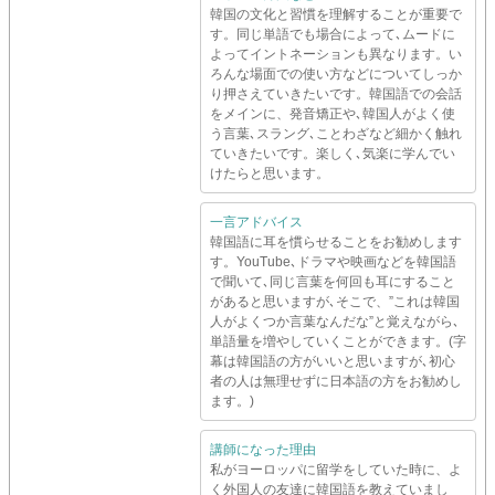
韓国の文化と習慣を理解することが重要で
す。同じ単語でも場合によって､ムードに
よってイントネーションも異なります。い
ろんな場面での使い方などについてしっか
り押さえていきたいです。韓国語での会話
をメインに、発音矯正や､韓国人がよく使
う言葉､スラング､ことわざなど細かく触れ
ていきたいです。楽しく､気楽に学んでい
けたらと思います。
一言アドバイス
韓国語に耳を慣らせることをお勧めします
す。YouTube､ドラマや映画などを韓国語
で聞いて､同じ言葉を何回も耳にすること
があると思いますが､そこで、”これは韓国
人がよくつか言葉なんだな”と覚えながら､
単語量を増やしていくことができます。(字
幕は韓国語の方がいいと思いますが､初心
者の人は無理せずに日本語の方をお勧めし
ます。)
講師になった理由
私がヨーロッパに留学をしていた時に、よ
く外国人の友達に韓国語を教えていまし