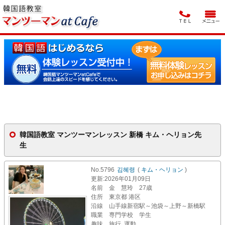
韓国語教室 マンツーマンレッスン 新橋 キム・ヘリョン先
生
No.5796
김혜령
(
キム・ヘリョン
)
更新
:2026年01月09日
名前
金 慧玲 27歳
住所
東京都 港区
沿線
山手線新宿駅～池袋～上野～新橋駅
職業
専門学校 学生
趣味
旅行､運動