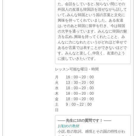
た。会話をしていると､知らない間にその
外国人の友達も韓国語を混ぜながら話して
いて､みんな韓国という国の言葉と文化に
興味を持ってくれていました。ある友達
は､そのあと韓国に留学を行き、今は韓国
の大学を通っています。みんなに韓国の魅
力を広め､興味を持ってくれたことと、み
んなに力になれたというがどれほど幸せで
あるか言葉では表すことができないほどで
す。みんなと楽しく､仲良く、友達のよう
に接していきたいです。
レッスン可能な曜日・時間
月
16：00～20：00
火
13：30～20：00
水
18：00～20：00
木
18：00～20：00
金
18：00～20：00
土
9：00～22：00
日
―― 先生に10の質問です！ ――
お勧めの教材
小説､歌の歌詞。感情とその国の特性がわ