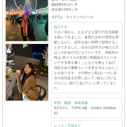
講師歴
4年10ヶ月
滞在歴
13年9ヶ月
JLPTは ネイティヴレベル
自己ＰＲ
小さい頃から、さまざまな国での生活経験
を積んできました。各国の文化や習慣を理
解しながら、語学を短い時間で習得するこ
とができました。自分の語学力が他の人又
はこの社会の力になりたいです。高校生の
時は､同クラスの友達に韓国語のスピーキ
ングや文章を書くことなどを教えてあげ、
演説大会で優勝という名誉を与えられたこ
とがあります。その時から私はいつも､自
分の自信ある分野において､他人に力にな
りたいし､助けてあげたいと思っていまし
た。
学歴、職歴、保有資格
IElTS 6.5、TOPIK 6級、Goethe Zertifikat
B2
レッスン方法など