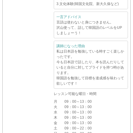
3.文化体験(韓国文化院、新大久保など)
一言アドバイス
言語は使わないと身につきません。
沢山使って、話して韓国語のレベルをUP
しましょーう！
講師になった理由
私は日本語を勉強している時すごく楽しか
ったです。
今も日本語で話したり、本を読んだりして
いると自分に対してプライドを持つ時があ
ります。
韓国語を勉強して目標を達成感を味わって
欲しいです！
レッスン可能な曜日・時間
月
09：00～13：00
火
09：00～13：00
水
09：00～13：00
木
09：00～13：00
金
09：00～13：00
土
09：00～22：00