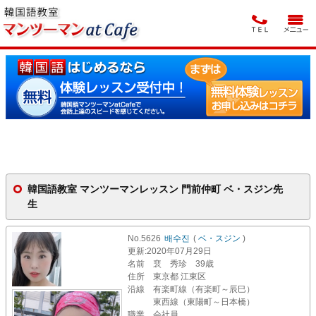
韓国語教室 マンツーマンレッスン 門前仲町 ベ・スジン先
生
No.5626
배수진
(
ベ・スジン
)
更新
:2020年07月29日
名前
裵 秀珍 39歳
住所
東京都 江東区
沿線
有楽町線（有楽町～辰巳）
東西線（東陽町～日本橋）
職業
会社員