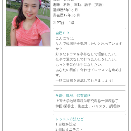
趣味
料理、運動、語学（英語）
講師歴
6年1ヶ月
滞在歴
12年1ヶ月
JLPTは 1級
自己ＰＲ
こんにちは。
なんで韓国語を勉強したいと思っています
か？
好きなドラマを字幕なしで理解したい。
仕事で通訳なしで打ち合わせをしたい。
もっと発音が上手になりたい。
あなたの目的に合わせてレッスンを進めま
す。
一緒に目標を達成して行きましょう!
学歴、職歴、保有資格
上智大学地球環境学研究科修士課程修了
韓国)栄養士、衛生士、バリスタ、調理師
レッスン方法など
1.目標を設定
2.毎回ミニテスト