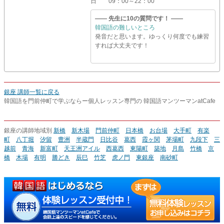
日
09：00～22：00
―― 先生に10の質問です！ ――
韓国語の難しいところ
発音だと思います。ゆっくり何度でも練習
すれば大丈夫です！
銀座 講師一覧に戻る
韓国語を門前仲町で学ぶならー個人レッスン専門の 韓国語マンツーマンatCafe
銀座の講師地域別
新橋
新木場
門前仲町
日本橋
お台場
大手町
有楽
町
八丁堀
汐留
豊洲
半蔵門
日比谷
葛西
霞ヶ関
茅場町
九段下
三
越前
青海
新富町
天王洲アイル
西葛西
東陽町
築地
月島
竹橋
京
橋
木場
有明
勝どき
辰巳
竹芝
虎ノ門
東銀座
南砂町