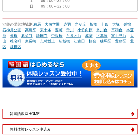
土
09：00～22：00
日
09：00～22：00
池袋の講師地域別
練馬
大泉学園
赤羽
光が丘
板橋
十条
大塚
巣鴨
石神井公園
高島平
東十条
要町
千川
小竹向原
氷川台
平和台
本蓮
沼
蓮根
茗荷谷
護国寺
中板橋
ときわ台
成増
下赤塚
富士見台
大
山
椎名町
東長崎
志村坂上
新板橋
江古田
桜台
練馬区
豊島区
北
区
板橋区
韓国語教室HOME
無料体験レッスン申込み