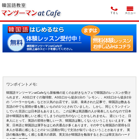
ワンポイントメモ:
韓国語マンツーマンatCafeなら新板橋の近くのお好きなカフェで韓国語のレッスンが受け
られます。 A3出口すぐの珈琲館、A3出口から徒歩1分の「レモン」、A3出口から徒歩2分
の「パーラーかなめ」などが人気のお店です。以前、発表された記事で、韓国語は数ある
言語の中でも習得が最も難しいものの1つとされていました。 しかし、同じくランクイン
していた言語には日本語もありました。 この記事は英語圏の人が発表したものなので日本
語や韓国語を難しいと感じてしまうのは仕方のないことかもしれません。 逆にいうと、日
本人にとって、英語の習得が難しい一方、韓国語は難しくないということもいえます。 事
実、日本語と韓国語は漢字をはじめ共通点が多くあります。その中でも韓国語の習得を日
本人が容易に感じることの1つに語順が同じで文法が似ているということがあります。 英
語の勉強が難しく感じる最大の原因、英文法が韓国語を勉強するときには韓文法のハード