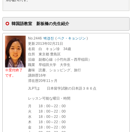
ルが低いのです。
韓国語教室 新板橋の先生紹介
No.2446
백경진
(
ペク・キョンジン
)
更新
:2013年02月21日
名前
白 キョン珍 34歳
住所
東京都 豊島区
沿線
副都心線（小竹向原～西早稲田）
職業
早稲田大学 大学生
※受付終了
趣味
読書、ショッピング、旅行
です。
講師歴
16年
滞在歴
20年11ヶ月
JLPTは 日本留学試験の日本語３８６点
レッスン可能な曜日・時間
月
18：00～22：00
火
18：00～22：00
水
18：00～22：00
木
18：00～22：00
金
18：00～22：00