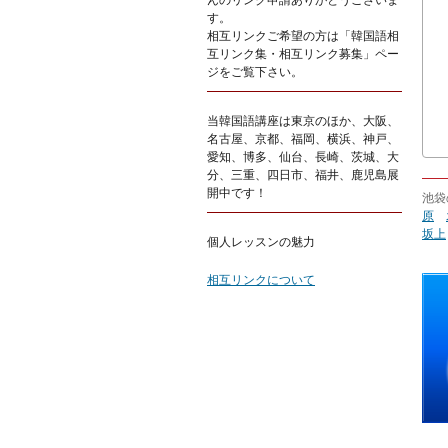
んのリンク申請ありがとうございま
す。
相互リンクご希望の方は「韓国語相
互リンク集・相互リンク募集」ペー
ジをご覧下さい。
当韓国語講座は東京のほか、大阪、
名古屋、京都、福岡、横浜、神戸、
愛知、博多、仙台、長崎、茨城、大
分、三重、四日市、福井、鹿児島展
開中です！
池袋
原
坂上
個人レッスンの魅力
相互リンクについて