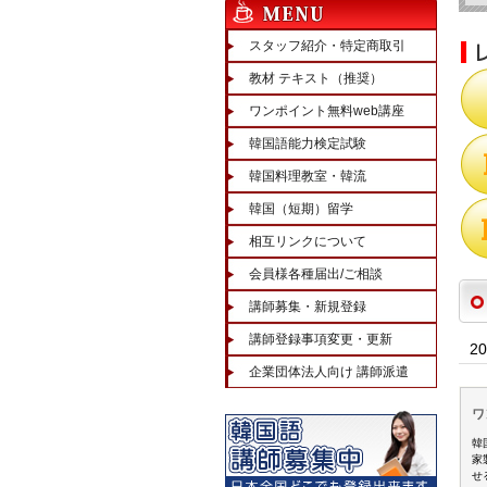
スタッフ紹介・特定商取引
教材 テキスト（推奨）
ワンポイント無料web講座
韓国語能力検定試験
韓国料理教室・韓流
韓国（短期）留学
相互リンクについて
会員様各種届出/ご相談
講師募集・新規登録
講師登録事項変更・更新
2
企業団体法人向け 講師派遣
ワ
韓
家
せ