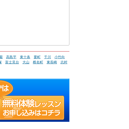
園
高島平
東十条
要町
千川
小竹向
塚
富士見台
大山
椎名町
東長崎
志村