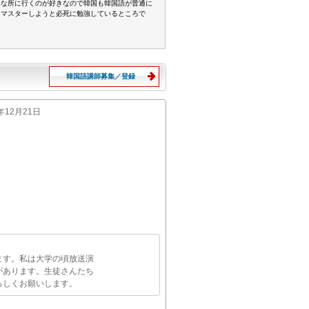
んな所に行くのが好きなので韓国も韓国語が普通に
をマスターしようと必死に勉強しているところで
韓国語講師募集／登録
7年12月21日
ます。私は大学の頃放送演
があります。生徒さんたち
ろしくお願いします。