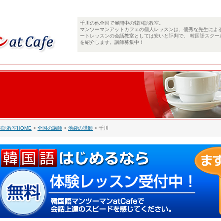
千川の他全国で展開中の韓国語教室。
マンツーマンアットカフェの個人レッスンは、優秀な先生によ
ートレッスンの会話教室としては安いと評判で、 韓国語スクー
を紹介します。講師募集中！
国語教室HOME
>
全国の講師
>
池袋の講師
> 千川