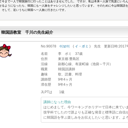
て今まで一人で韓国旅行に行ったことはありませんでした。 ですが、私は本来一人旅で気楽にいろ
せるようになったら、韓国にも一人旅をチャレンジしたいと思っています。 そのために今は韓国語
。そして、近いうちに韓国へ一人旅に行きたいです。
韓国語教室 千川の先生紹介
No.90078
이보미
(
イ・ボミ
)
先生
更新
日時
:201
名前
李 ボミ 37歳
住所
東京都 豊島区
沿線
副都心線、有楽町線（池袋～千川）
職業
韓国語講師
趣味
歌、読書、料理
講師歴
9年4ヶ月
滞在歴
9年4ヶ月
JLPTは 1級
講師になった理由
はじめまして。今ワーキングホリデーで日本に来てい
技学科でしたので誰よりも正確な発音と標準語に自信
に韓国語を学ぶ楽しみをお伝えしたいと思います。よ