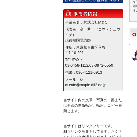
っ
話
す
事業者名：株式会社M＆S
代表者：高 秀一（コウ・シュウ
イチ）
現役韓国語講師
住所：東京都台東区入谷
1-7-10-201
TEL/FAX：
03-6458-1112/03-3872-5550
携帯：090-4121-6913
メール：k-
at.cafe@maple.dti2.ne.jp
当サイト内の文章・写真の一部また
は全部の無断転写、転用、コピーを
禁じます。
当サイトはリンクフリーです。
相互リンク募集もしてます。たくさ