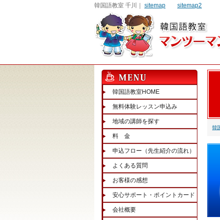
韓国語教室 千川｜
sitemap
sitemap2
韓国語教室HOME
無料体験レッスン申込み
地域の講師を探す
韓
料 金
申込フロー（先生紹介の流れ）
よくある質問
お客様の感想
安心サポート・ポイントカード
会社概要