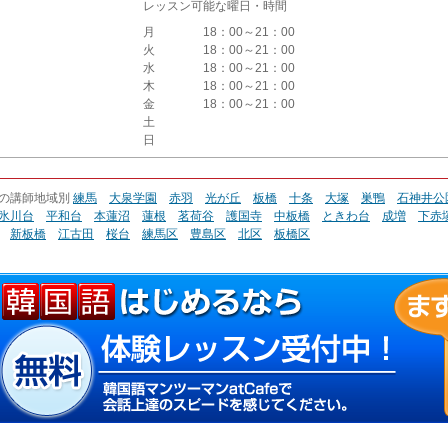
レッスン可能な曜日・時間
月
18：00～21：00
火
18：00～21：00
水
18：00～21：00
木
18：00～21：00
金
18：00～21：00
土
日
の講師地域別
練馬
大泉学園
赤羽
光が丘
板橋
十条
大塚
巣鴨
石神井公
氷川台
平和台
本蓮沼
蓮根
茗荷谷
護国寺
中板橋
ときわ台
成増
下赤
新板橋
江古田
桜台
練馬区
豊島区
北区
板橋区