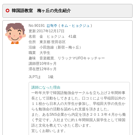
韓国語教室 梅ヶ丘の先生紹介
No.90191
김혁주
(
キム・ヒョクジュ
)
更新
:2017年12月17日
名前
金 ヒョクジュ 41歳
住所
東京都 世田谷区
沿線
小田急線（新宿～梅ヶ丘）
職業
大学生
趣味
音楽鑑賞、リラックマUFOキャッチャー
講師歴
10年8ヶ月
滞在歴
12年8ヶ月
JLPTは 1級
講師になった理由
一昨年大学で韓国語勉強会サークルを立ち上げ２年間幹事
長として活動をしてきました。口コミにより早稲田以外の
１１校から日本人の大学生が参加し、早稲田大学の先生か
らも勉強会の活動を認められ支援を頂きました。
また、あるSNS企業から内定を頂き２０１３年４月から働
く予定です。入社までに約１年間韓国人留学生として韓国
語と文化を教えていきたく思います。
宜しくお願いします。