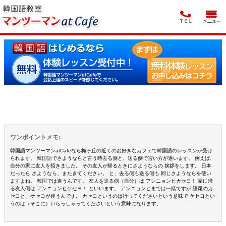
ワンポイントメモ:
韓国語マンツーマンatCafeなら梅ヶ丘の近くのお好きなカフェで韓国語のレッスンが受け
られます。 韓国語でさようならと言う時去る側と、送る側で言い方が違います。 例えば、
自分の家に友人を招きました。 その友人が帰るときにさようならの 挨拶をします。 日本
だったら さようなら、またきてください。 と、去る側も送る側も 同じさようならを使い
ますよね。 韓国では違うんです。 友人を送る側（自分）は アンニョンヒカセヨ！ 家に帰
る友人側は アンニョンヒケセヨ！ といいます。 アンニョンヒまでは一緒ですが 語尾のカ
セヨと、ケセヨが違うんです。 カセヨというのは行ってくださいという意味で ケセヨとい
うのは（そこに）いらっしゃってくださいという意味になります。