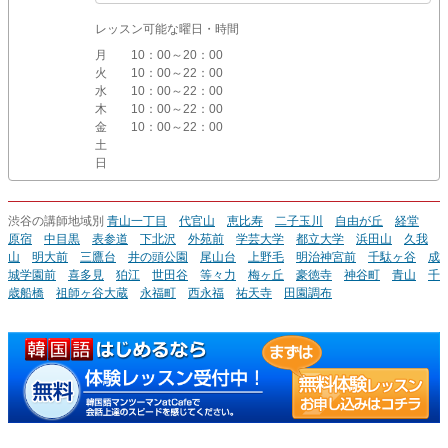
レッスン可能な曜日・時間
月
10：00～20：00
火
10：00～22：00
水
10：00～22：00
木
10：00～22：00
金
10：00～22：00
土
日
渋谷の講師地域別
青山一丁目
代官山
恵比寿
二子玉川
自由が丘
経堂
原宿
中目黒
表参道
下北沢
外苑前
学芸大学
都立大学
浜田山
久我
山
明大前
三鷹台
井の頭公園
尾山台
上野毛
明治神宮前
千駄ヶ谷
成
城学園前
喜多見
狛江
世田谷
等々力
梅ヶ丘
豪徳寺
神谷町
青山
千
歳船橋
祖師ヶ谷大蔵
永福町
西永福
祐天寺
田園調布