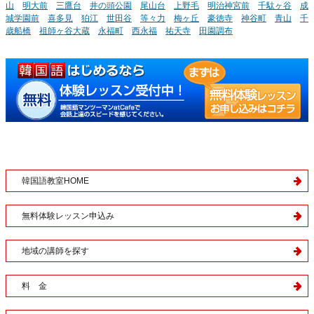
山
明大前
三鷹台
井の頭公園
尾山台
上野毛
明治神宮前
千駄ヶ谷
成
城学園前
喜多見
狛江
世田谷
等々力
梅ヶ丘
豪徳寺
神谷町
青山
千
歳船橋
祖師ヶ谷大蔵
永福町
西永福
祐天寺
田園調布
韓国語教室HOME
無料体験レッスン申込み
地域の講師を探す
料 金