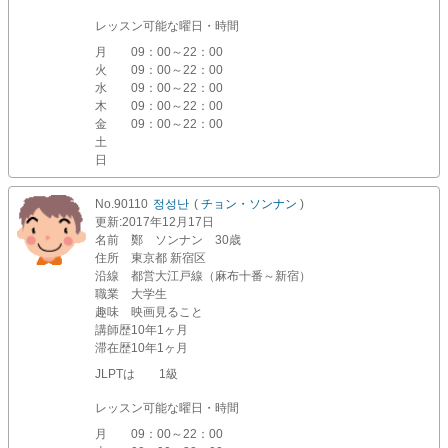
レッスン可能な曜日・時間
月
09：00～22：00
火
09：00～22：00
水
09：00～22：00
木
09：00～22：00
金
09：00～22：00
土
日
No.90110
정성난
(
チョン・ソンナン
)
更新
:2017年12月17日
名前
鄭 ソンナン 30歳
住所
東京都 新宿区
沿線
都営大江戸線（麻布十番～新宿）
職業
大学生
趣味
映画見ること
講師歴
10年1ヶ月
滞在歴
10年1ヶ月
JLPTは 1級
レッスン可能な曜日・時間
月
09：00～22：00