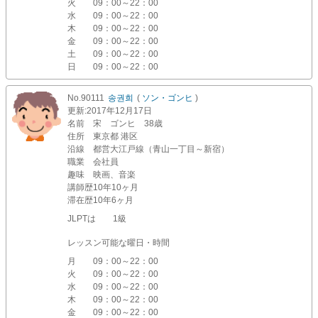
火
09：00～22：00
水
09：00～22：00
木
09：00～22：00
金
09：00～22：00
土
09：00～22：00
日
09：00～22：00
No.90111
송권희
(
ソン・ゴンヒ
)
更新
:2017年12月17日
名前
宋 ゴンヒ 38歳
住所
東京都 港区
沿線
都営大江戸線（青山一丁目～新宿）
職業
会社員
趣味
映画、音楽
講師歴
10年10ヶ月
滞在歴
10年6ヶ月
JLPTは 1級
レッスン可能な曜日・時間
月
09：00～22：00
火
09：00～22：00
水
09：00～22：00
木
09：00～22：00
金
09：00～22：00