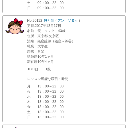
土
09：00～22：00
日
09：00～22：00
No.90112
안선욱
(
アン・ソヌク
)
更新
:2017年12月17日
名前
安 ソヌク 43歳
住所
東京都 文京区
沿線
銀座線線（銀座～渋谷）
職業
大学生
趣味
音楽
講師歴
10年1ヶ月
滞在歴
10年4ヶ月
JLPTは 1級
レッスン可能な曜日・時間
月
13：00～22：00
火
13：00～22：00
水
13：00～22：00
木
13：00～22：00
金
13：00～22：00
土
13：00～22：00
日
13：00～22：00