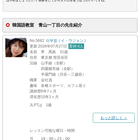
はやめましょうという 挨拶をしてからタメ口を使うほうがいいですね。
韓国語教室 青山一丁目の先生紹介
No.5682
이우정
(
イ・ウジョン
)
更新
:2026年07月27日
受持
:4人
名前
李 禹政 31歳
住所
東京都 世田谷区
沿線
山手線（全駅）
田園都市線（全駅）
半蔵門線（渋谷～三越前）
職業
会社員
趣味
各種スポーツ、カフェ巡り
講師歴
6年7ヶ月
滞在歴
10年1ヶ月
JLPTは 1級
もっと詳しく ＞
レッスン可能な曜日・時間
月
19：00～23：00