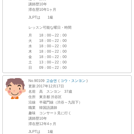
講師歴
10年
滞在歴
10年1ヶ月
JLPTは 1級
レッスン可能な曜日・時間
月
18：00～22：00
火
18：00～22：00
水
18：00～22：00
木
18：00～22：00
金
18：00～22：00
土
13：00～22：00
日
09：00～22：00
No.90109
고승연
(
コウ・スンヨン
)
更新
:2017年12月17日
名前
高 スンヨン 37歳
住所
東京都 渋谷区
沿線
半蔵門線（渋谷～九段下）
職業
韓国語講師
趣味
コンサート見に行く
講師歴
10年
滞在歴
12年4ヶ月
JLPTは 1級