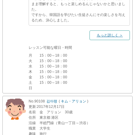
まま理解すると、もっと楽しめるんじゃないかと思いまし
た。
ですから、韓国語を学びたい生徒さんにその楽しさを与え
るため、決心しました。
もっと詳しく ＞
レッスン可能な曜日・時間
月
15：00～18：00
火
15：00～18：00
水
15：00～18：00
木
15：00～18：00
金
15：00～18：00
土
15：00～18：00
日
No.90108
김아령
(
キム・アリョン
)
更新
:2017年12月17日
名前
金 アリョン 30歳
住所
東京都 港区
沿線
半総門線（青山一丁目～渋谷）
職業
大学生
趣味
旅行