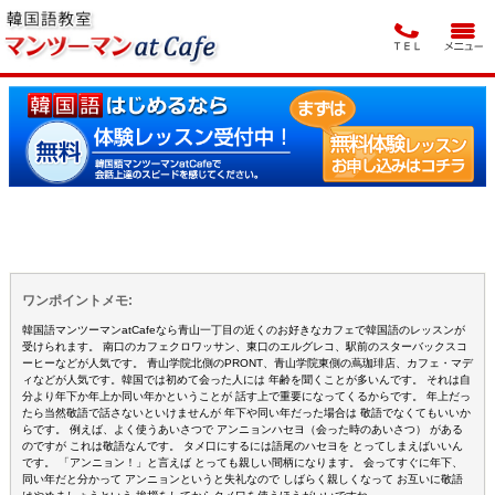
ワンポイントメモ:
韓国語マンツーマンatCafeなら青山一丁目の近くのお好きなカフェで韓国語のレッスンが
受けられます。 南口のカフェクロワッサン、東口のエルグレコ、駅前のスターバックスコ
ーヒーなどが人気です。 青山学院北側のPRONT、青山学院東側の蔦珈琲店、カフェ・マデ
ィなどが人気です。韓国では初めて会った人には 年齢を聞くことが多いんです。 それは自
分より年下か年上か同い年かということが 話す上で重要になってくるからです。 年上だっ
たら当然敬語で話さないといけませんが 年下や同い年だった場合は 敬語でなくてもいいか
らです。 例えば、よく使うあいさつで アンニョンハセヨ（会った時のあいさつ） がある
のですが これは敬語なんです。 タメ口にするには語尾のハセヨを とってしまえばいいん
です。 「アンニョン！」と言えば とっても親しい間柄になります。 会ってすぐに年下、
同い年だと分かって アンニョンというと失礼なので しばらく親しくなって お互いに敬語