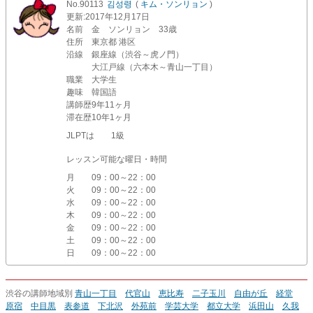
No.90113
김성령
(
キム・ソンリョン
)
更新
:2017年12月17日
名前
金 ソンリョン 33歳
住所
東京都 港区
沿線
銀座線（渋谷～虎ノ門）
大江戸線（六本木～青山一丁目）
職業
大学生
趣味
韓国語
講師歴
9年11ヶ月
滞在歴
10年1ヶ月
JLPTは 1級
レッスン可能な曜日・時間
月
09：00～22：00
火
09：00～22：00
水
09：00～22：00
木
09：00～22：00
金
09：00～22：00
土
09：00～22：00
日
09：00～22：00
渋谷の講師地域別
青山一丁目
代官山
恵比寿
二子玉川
自由が丘
経堂
原宿
中目黒
表参道
下北沢
外苑前
学芸大学
都立大学
浜田山
久我