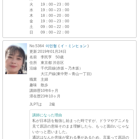
火
19：00～23：00
水
19：00～23：00
木
18：00～20：00
金
19：00～23：00
土
09：00～22：00
日
09：00～22：00
No.5364
이민형
(
イ・ミンヒョン
)
更新
:2019年01月24日
名前
李民亨 50歳
住所
東京都 渋谷区
沿線
千代田線(赤坂～乃木坂）
大江戸線(東中野～青山一丁目)
職業
主婦
趣味
散歩
講師歴
10年6ヶ月
滞在歴
23年10ヶ月
JLPTは 2級
講師になった理由
私が日本語を勉強し始まった時ですが、ドラマやアニメを
見て原語の意味そのまま理解したら、もっと面白いじゃな
いかっと思いました。
通訳はなんか意味が変わる事があるため、言葉って原語の