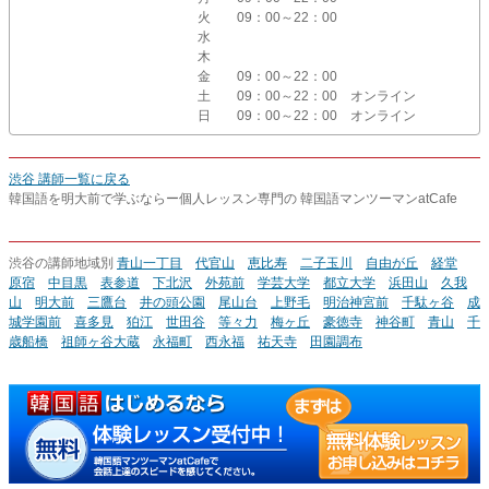
火
09：00～22：00
水
木
金
09：00～22：00
土
09：00～22：00 オンライン
日
09：00～22：00 オンライン
渋谷 講師一覧に戻る
韓国語を明大前で学ぶならー個人レッスン専門の 韓国語マンツーマンatCafe
渋谷の講師地域別
青山一丁目
代官山
恵比寿
二子玉川
自由が丘
経堂
原宿
中目黒
表参道
下北沢
外苑前
学芸大学
都立大学
浜田山
久我
山
明大前
三鷹台
井の頭公園
尾山台
上野毛
明治神宮前
千駄ヶ谷
成
城学園前
喜多見
狛江
世田谷
等々力
梅ヶ丘
豪徳寺
神谷町
青山
千
歳船橋
祖師ヶ谷大蔵
永福町
西永福
祐天寺
田園調布