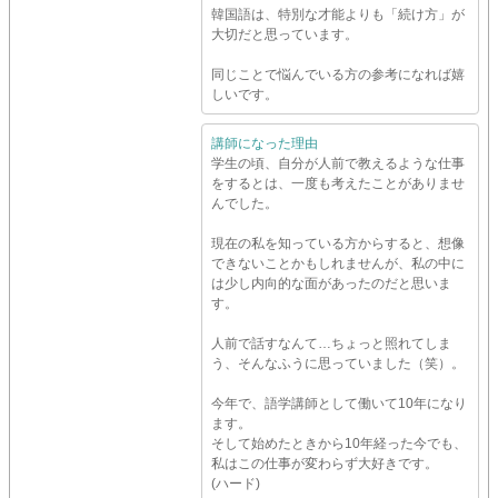
韓国語は、特別な才能よりも「続け方」が
大切だと思っています。
同じことで悩んでいる方の参考になれば嬉
しいです。
講師になった理由
学生の頃、自分が人前で教えるような仕事
をするとは、一度も考えたことがありませ
んでした。
現在の私を知っている方からすると、想像
できないことかもしれませんが、私の中に
は少し内向的な面があったのだと思いま
す。
人前で話すなんて…ちょっと照れてしま
う、そんなふうに思っていました（笑）。
今年で、語学講師として働いて10年になり
ます。
そして始めたときから10年経った今でも、
私はこの仕事が変わらず大好きです。
(ハード)