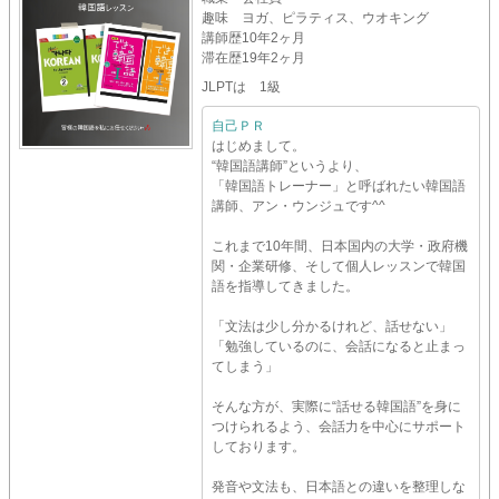
趣味
ヨガ、ピラティス、ウオキング
講師歴
10年2ヶ月
滞在歴
19年2ヶ月
JLPTは 1級
自己ＰＲ
はじめまして。
“韓国語講師”というより、
「韓国語トレーナー」と呼ばれたい韓国語
講師、アン・ウンジュです^^
これまで10年間、日本国内の大学・政府機
関・企業研修、そして個人レッスンで韓国
語を指導してきました。
「文法は少し分かるけれど、話せない」
「勉強しているのに、会話になると止まっ
てしまう」
そんな方が、実際に“話せる韓国語”を身に
つけられるよう、会話力を中心にサポート
しております。
発音や文法も、日本語との違いを整理しな