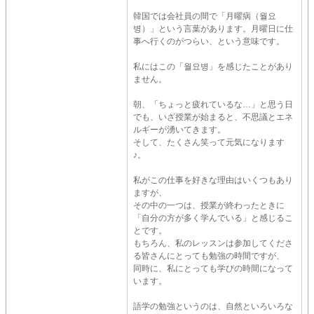
韓国では会社員の間で「月曜病（월요
병）」という言葉があります。月曜日に仕
事へ行くのがつらい、という意味です。
私にはこの「월요병」を感じたことがあり
ません。
朝、「ちょっと疲れているな…」と思う日
でも、いざ授業が始まると、不思議とエネ
ルギーが湧いてきます。
そして、たくさん笑って元気になります
♪。
私がこの仕事を好きな理由はいくつもあり
ますが、
その中の一つは、授業が終わったときに
「自分の方が多く学んでいる」と感じるこ
とです。
もちろん、私のレッスンは参加してくださ
る皆さんにとっても勉強の時間ですが、
同時に、私にとっても学びの時間になって
います。
語学の勉強というのは、自然といろいろな