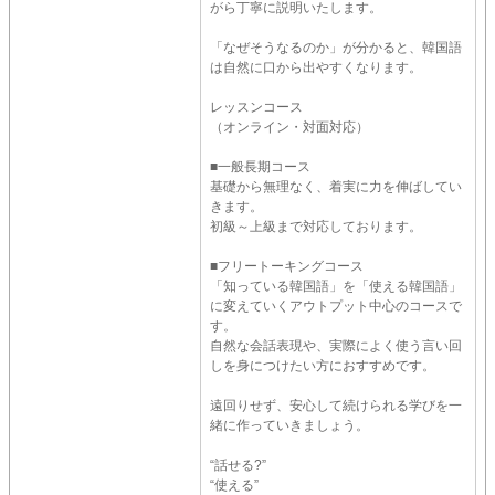
がら丁寧に説明いたします。
「なぜそうなるのか」が分かると、韓国語
は自然に口から出やすくなります。
レッスンコース
（オンライン・対面対応）
■一般長期コース
基礎から無理なく、着実に力を伸ばしてい
きます。
初級～上級まで対応しております。
■フリートーキングコース
「知っている韓国語」を「使える韓国語」
に変えていくアウトプット中心のコースで
す。
自然な会話表現や、実際によく使う言い回
しを身につけたい方におすすめです。
遠回りせず、安心して続けられる学びを一
緒に作っていきましょう。
“話せる?”
“使える”