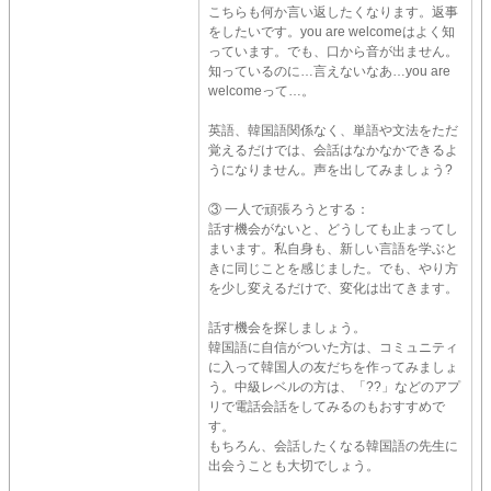
こちらも何か言い返したくなります。返事
をしたいです。you are welcomeはよく知
っています。でも、口から音が出ません。
知っているのに…言えないなあ…you are
welcomeって…。
英語、韓国語関係なく、単語や文法をただ
覚えるだけでは、会話はなかなかできるよ
うになりません。声を出してみましょう?
③ 一人で頑張ろうとする：
話す機会がないと、どうしても止まってし
まいます。私自身も、新しい言語を学ぶと
きに同じことを感じました。でも、やり方
を少し変えるだけで、変化は出てきます。
話す機会を探しましょう。
韓国語に自信がついた方は、コミュニティ
に入って韓国人の友だちを作ってみましょ
う。中級レベルの方は、「??」などのアプ
リで電話会話をしてみるのもおすすめで
す。
もちろん、会話したくなる韓国語の先生に
出会うことも大切でしょう。