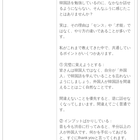
韓国語を勉強しているのに、なかなか話せ
るようにならない。そんなふうに感じたこ
とはありませんか？
実は、その理由は「センス」や「才能」で
はなく、やり方の違いであることが多いで
す。
私がこれまで教えてきた中で、共通してい
るポイントがいくつかあります。
① 完璧に覚えようとする：
皆さんは韓国人ではなく、自分が「外国
人」で韓国語を学んでいることを忘れない
ようにしましょう。外国人が韓国語を間違
えることはごく自然なことです。
間違えないことを優先すると、逆に話せな
くなってしまいます。間違えてごく普通で
す。
② インプットばかりしている：
昔も今も渋谷に行ってみると、半分以上の
人が外国人です。何かを手伝ってあげる
と、すぐにthank youと言ってくれます。