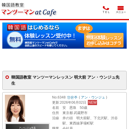
韓国語教室 マンツーマンレッスン 明大前 アン・ウンジュ先
生
No.6348
안은주
(
アン・ウンジュ
)
更新
:2026年06月02日
NEW
名前
安 恩珠 50歳
住所
東京都 武蔵野市
沿線
井の頭 明大前駅、下北沢駅、渋谷
駅、東西線茅場町駅
職業
会社員