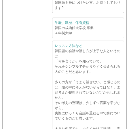
韓国語を身につけたい方、お待ちしており
ます?
学歴、職歴、保有資格
韓国の成均館大学校 卒業
４年制大学
レッスン方法など
韓国語の会話や話し方が上手な人というの
は、
「何を言うか」を知っていて、
それをシンプルで分かりやすく伝えられる
人のことだと思います。
多くの方が「うまく話せない」と感じるの
は、頭の中に考えがないからではなく、ま
だ考えが整理されていないだけかもしれま
せん。
その考えの整理は、少しずつ言葉を学びな
がら、
実際にゆっくり会話を重ねる中で身につい
ていくものだと思います。
大きな内容でも、小さく分けて練習し、学