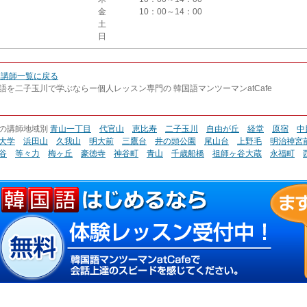
金
10：00～14：00
土
日
 講師一覧に戻る
語を二子玉川で学ぶならー個人レッスン専門の 韓国語マンツーマンatCafe
の講師地域別
青山一丁目
代官山
恵比寿
二子玉川
自由が丘
経堂
原宿
中
大学
浜田山
久我山
明大前
三鷹台
井の頭公園
尾山台
上野毛
明治神宮
谷
等々力
梅ヶ丘
豪徳寺
神谷町
青山
千歳船橋
祖師ヶ谷大蔵
永福町