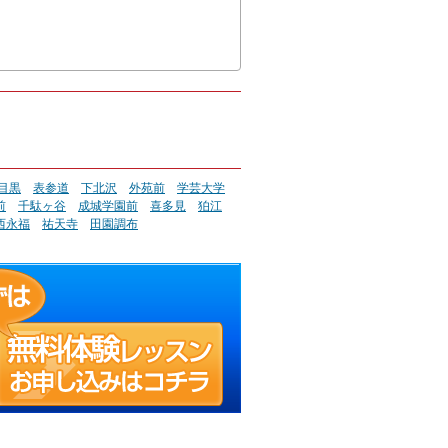
目黒
表参道
下北沢
外苑前
学芸大学
前
千駄ヶ谷
成城学園前
喜多見
狛江
西永福
祐天寺
田園調布