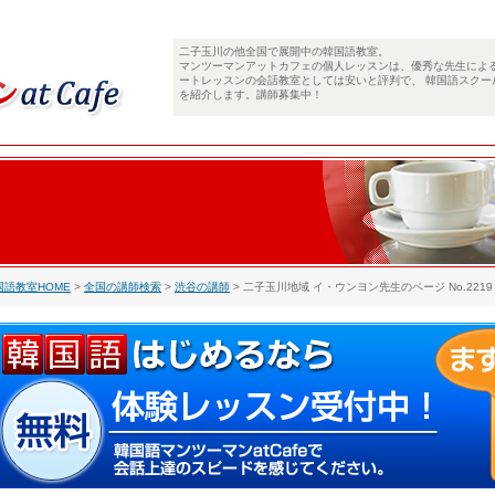
二子玉川の他全国で展開中の韓国語教室。
マンツーマンアットカフェの個人レッスンは、優秀な先生によ
ートレッスンの会話教室としては安いと評判で、 韓国語スクー
を紹介します。講師募集中！
国語教室HOME
>
全国の講師検索
>
渋谷の講師
> 二子玉川地域 イ・ウンヨン先生のページ No.2219