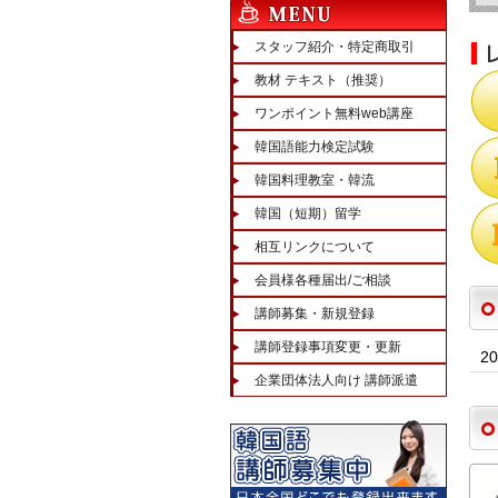
スタッフ紹介・特定商取引
教材 テキスト（推奨）
ワンポイント無料web講座
韓国語能力検定試験
韓国料理教室・韓流
韓国（短期）留学
相互リンクについて
会員様各種届出/ご相談
講師募集・新規登録
講師登録事項変更・更新
2
企業団体法人向け 講師派遣