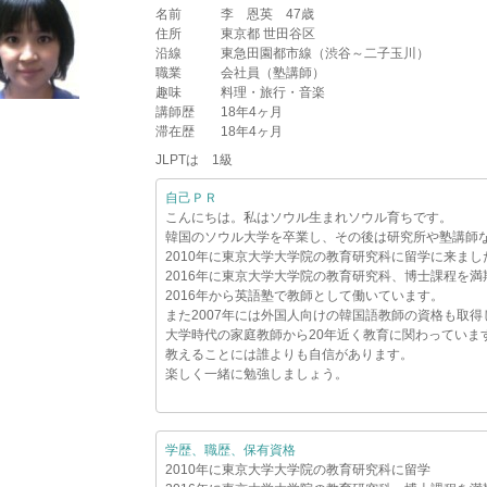
名前
李 恩英 47歳
住所
東京都 世田谷区
沿線
東急田園都市線（渋谷～二子玉川）
職業
会社員（塾講師）
趣味
料理・旅行・音楽
講師歴
18年4ヶ月
滞在歴
18年4ヶ月
JLPTは 1級
自己ＰＲ
こんにちは。私はソウル生まれソウル育ちです。
韓国のソウル大学を卒業し、その後は研究所や塾講師
2010年に東京大学大学院の教育研究科に留学に来まし
2016年に東京大学大学院の教育研究科、博士課程を満
2016年から英語塾で教師として働いています。
また2007年には外国人向けの韓国語教師の資格も取得
大学時代の家庭教師から20年近く教育に関わっていま
教えることには誰よりも自信があります。
楽しく一緒に勉強しましょう。
学歴、職歴、保有資格
2010年に東京大学大学院の教育研究科に留学