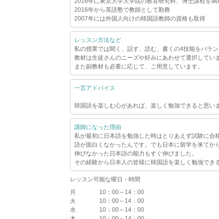
2016年に東京大学大学院の教育研究科、博士課程を満
2016年から英語塾で教師として勤務
2007年には外国人向けの韓国語教師の資格も取得
レッスン方法など
私の授業では聞く、話す、読む、書くの4技能をバラ
教材は生徒さんのニーズや好みにあわせて選択してい
また副教材も必要に応じて、ご用意しています。
一言アドバイス
韓国語を楽しむ心があれば、楽しく勉強できると思い
講師になった理由
私が最初に日本語を勉強した時はとりあえず試験に合
語が面白くなかったんです。でも日本に留学を来てか
伸びなかった日本語の能力もすぐ伸びました。
その経験から日本人の皆様に韓国語を楽しく勉強でき
レッスン可能な曜日・時間
月
10：00～14：00
火
10：00～14：00
水
10：00～14：00
木
10：00～14：00