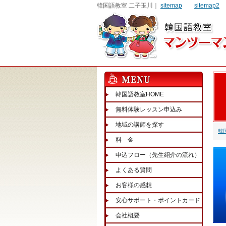
韓国語教室 二子玉川｜
sitemap
sitemap2
韓国語教室HOME
無料体験レッスン申込み
地域の講師を探す
韓
料 金
申込フロー（先生紹介の流れ）
よくある質問
お客様の感想
安心サポート・ポイントカード
会社概要