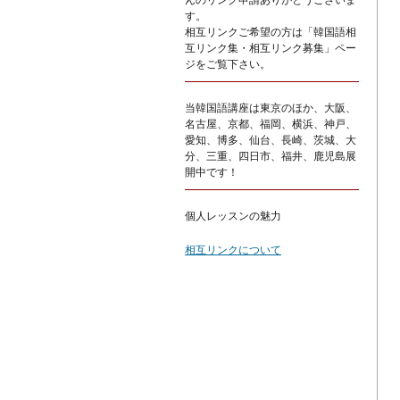
んのリンク申請ありがとうございま
す。
相互リンクご希望の方は「韓国語相
互リンク集・相互リンク募集」ペー
ジをご覧下さい。
当韓国語講座は東京のほか、大阪、
名古屋、京都、福岡、横浜、神戸、
愛知、博多、仙台、長崎、茨城、大
分、三重、四日市、福井、鹿児島展
開中です！
個人レッスンの魅力
相互リンクについて