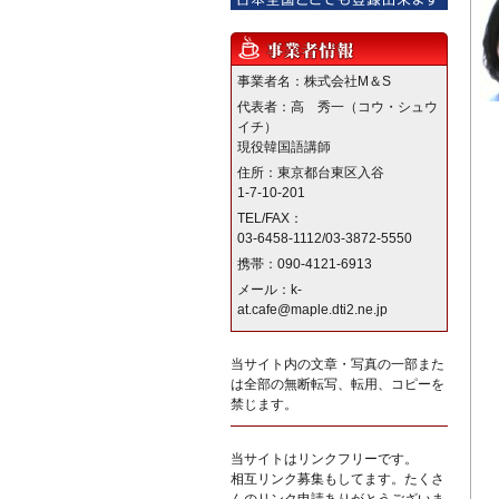
事業者名：株式会社M＆S
代表者：高 秀一（コウ・シュウ
イチ）
現役韓国語講師
住所：東京都台東区入谷
1-7-10-201
TEL/FAX：
03-6458-1112/03-3872-5550
携帯：090-4121-6913
メール：k-
at.cafe@maple.dti2.ne.jp
当サイト内の文章・写真の一部また
は全部の無断転写、転用、コピーを
禁じます。
当サイトはリンクフリーです。
相互リンク募集もしてます。たくさ