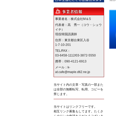
事業者名：株式会社M＆S
代表者：高 秀一（コウ・シュウ
イチ）
現役韓国語講師
住所：東京都台東区入谷
1-7-10-201
TEL/FAX：
03-6458-1112/03-3872-5550
携帯：090-4121-6913
メール：k-
at.cafe@maple.dti2.ne.jp
当サイト内の文章・写真の一部また
は全部の無断転写、転用、コピーを
禁じます。
当サイトはリンクフリーです。
相互リンク募集もしてます。たくさ