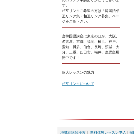
んのリンク申請ありがとうございま
す。
相互リンクご希望の方は「韓国語相
互リンク集・相互リンク募集」ペー
ジをご覧下さい。
当韓国語講座は東京のほか、大阪、
名古屋、京都、福岡、横浜、神戸、
愛知、博多、仙台、長崎、茨城、大
分、三重、四日市、福井、鹿児島展
開中です！
個人レッスンの魅力
相互リンクについて
地域別講師検索
｜
無料体験レッスン申込
｜
韓