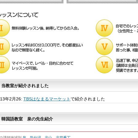
当教室が紹介されました
013年2月26:
TBSはなまるマーケット
で紹介されました
韓国語教室 泉の先生紹介
の講師地域別
泉
気仙沼
北山
北四番丁