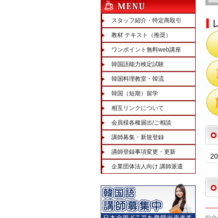
スタッフ紹介・特定商取引
教材 テキスト（推奨）
ワンポイント無料web講座
韓国語能力検定試験
韓国料理教室・韓流
韓国（短期）留学
相互リンクについて
会員様各種届出/ご相談
講師募集・新規登録
講師登録事項変更・更新
2
企業団体法人向け 講師派遣
仙台