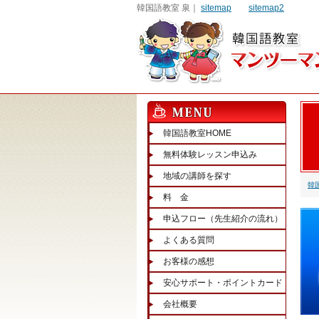
韓国語教室 泉｜
sitemap
sitemap2
韓国語教室HOME
無料体験レッスン申込み
地域の講師を探す
韓
料 金
申込フロー（先生紹介の流れ）
よくある質問
お客様の感想
安心サポート・ポイントカード
会社概要