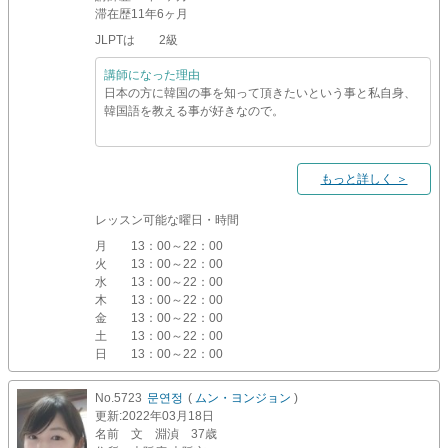
滞在歴
11年6ヶ月
JLPTは 2級
講師になった理由
日本の方に韓国の事を知って頂きたいという事と私自身、
韓国語を教える事が好きなので。
もっと詳しく ＞
レッスン可能な曜日・時間
月
13：00～22：00
火
13：00～22：00
水
13：00～22：00
木
13：00～22：00
金
13：00～22：00
土
13：00～22：00
日
13：00～22：00
No.5723
문연정
(
ムン・ヨンジョン
)
更新
:2022年03月18日
名前
文 淵湞 37歳