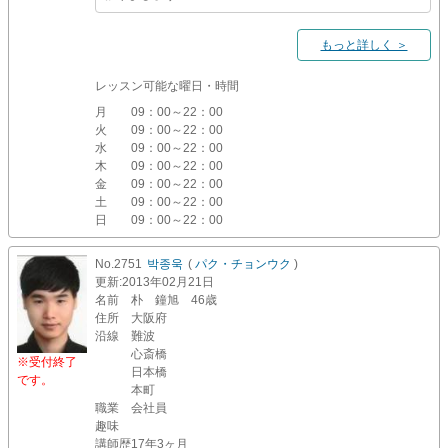
もっと詳しく ＞
レッスン可能な曜日・時間
月
09：00～22：00
火
09：00～22：00
水
09：00～22：00
木
09：00～22：00
金
09：00～22：00
土
09：00～22：00
日
09：00～22：00
No.2751
박종욱
(
パク・チョンウク
)
更新
:2013年02月21日
名前
朴 鐘旭 46歳
住所
大阪府
沿線
難波
心斎橋
※受付終了
日本橋
です。
本町
職業
会社員
趣味
講師歴
17年3ヶ月