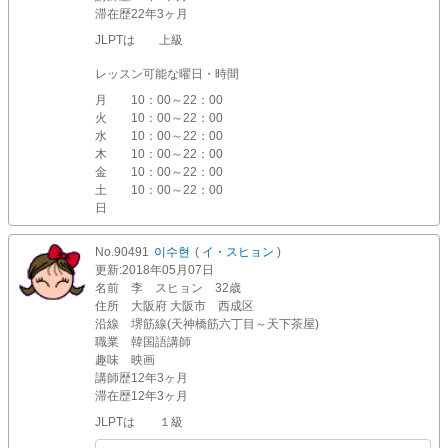
滞在歴
22年3ヶ月
JLPTは 上級
レッスン可能な曜日・時間
月
10：00～22：00
火
10：00～22：00
水
10：00～22：00
木
10：00～22：00
金
10：00～22：00
土
10：00～22：00
日
No.90491
이수현
(
イ・スヒョン
)
更新
:2018年05月07日
名前
李 スヒョン 32歳
住所
大阪府 大阪市 西成区
沿線
堺筋線(天神橋筋六丁目～天下茶屋)
職業
韓国語講師
趣味
映画
講師歴
12年3ヶ月
滞在歴
12年3ヶ月
JLPTは １級