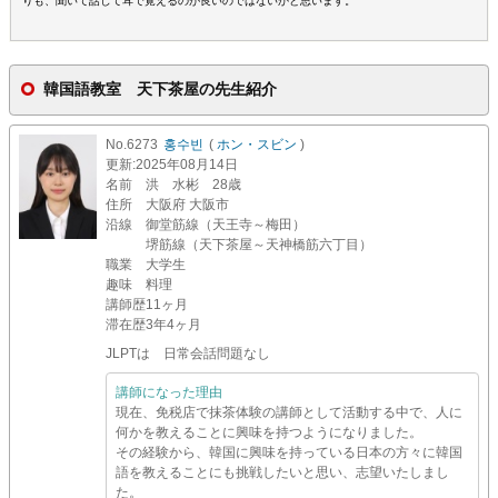
りも、聞いて話して耳で覚えるのが良いのではないかと思います。
韓国語教室 天下茶屋の先生紹介
No.6273
홍수빈
(
ホン・スビン
)
更新
:2025年08月14日
名前
洪 水彬 28歳
住所
大阪府 大阪市
沿線
御堂筋線（天王寺～梅田）
堺筋線（天下茶屋～天神橋筋六丁目）
職業
大学生
趣味
料理
講師歴
11ヶ月
滞在歴
3年4ヶ月
JLPTは 日常会話問題なし
講師になった理由
現在、免税店で抹茶体験の講師として活動する中で、人に
何かを教えることに興味を持つようになりました。
その経験から、韓国に興味を持っている日本の方々に韓国
語を教えることにも挑戦したいと思い、志望いたしまし
た。