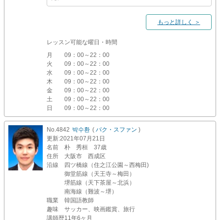
もっと詳しく ＞
レッスン可能な曜日・時間
月
09：00～22：00
火
09：00～22：00
水
09：00～22：00
木
09：00～22：00
金
09：00～22：00
土
09：00～22：00
日
09：00～22：00
No.4842
박수환
(
パク・スファン
)
更新
:2021年07月21日
名前
朴 秀桓 37歳
住所
大阪市 西成区
沿線
四ツ橋線（住之江公園～西梅田)
御堂筋線（天王寺～梅田）
堺筋線（天下茶屋～北浜）
南海線（難波～堺）
職業
韓国語教師
趣味
サッカー、映画鑑賞、旅行
講師歴
11年6ヶ月