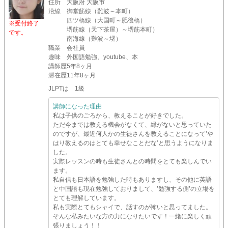
住所
大阪府 大阪市
沿線
御堂筋線（難波～本町）
四ツ橋線（大国町～肥後橋）
※受付終了
堺筋線（天下茶屋）～堺筋本町）
です。
南海線（難波～堺）
職業
会社員
趣味
外国語勉強、youtube、本
講師歴
5年8ヶ月
滞在歴
11年8ヶ月
JLPTは 1級
講師になった理由
私は子供のごろから、教えることが好きでした。
ただ今までは教える機会がなくて、縁がないと思っていた
のですが、最近何人かの生徒さんを教えることになって’や
はり教えるのはとても幸せなことだな’と思うようになりま
した。
実際レッスンの時も生徒さんとの時間をとても楽しんでい
ます。
私自信も日本語を勉強した時もありますし、その他に英語
と中国語も現在勉強しておりまして、’勉強する側’の立場を
とても理解しています。
私も実際とてもシャイで、話すのが怖いと思ってました。
そんな私みたいな方の力になりたいです！一緒に楽しく頑
張りましょう！！