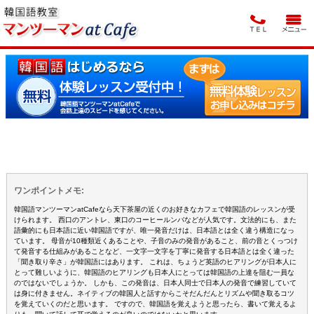
ワンポイントメモ:
韓国語マンツーマンatCafeなら天下茶屋の近くのお好きなカフェで韓国語のレッスンが受
けられます。 西口のアントレ、東口のコーヒールンバなどが人気です。文法的にも、また
語彙的にも日本語に近い韓国語ですが、唯一発音だけは、日本語とは全く違う構造になっ
ています。 母音が10種類近くあることや、子音のみの発音があること、前の音とくっつけ
て発音する仕組みがあることなど、一文字一文字を丁寧に発音する日本語とは全く違った
「聞き取り辛さ」が韓国語にはあります。 これは、ちょうど英語のヒアリングが日本人に
とって難しいように、韓国語のヒアリングも日本人にとっては韓国語の上達を阻む一員な
のではないでしょうか。 しかも、この発音は、日本人同士で日本人の発音で練習していて
は身に付きません。ネイティブの韓国人と話すからこそだんだんとリズムや聞き取るコツ
を覚えていくのだと思います。 ですので、韓国語を覚えようと思ったら、書いて覚えるよ