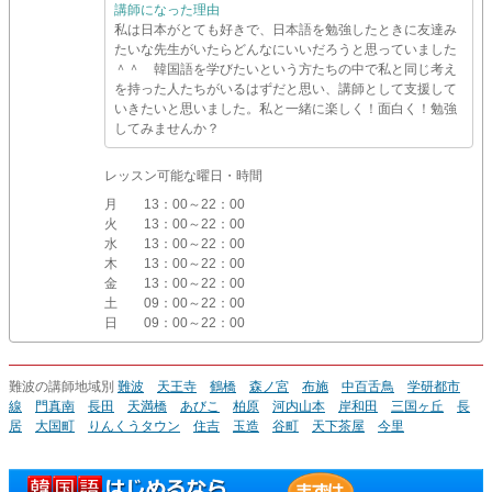
講師になった理由
私は日本がとても好きで、日本語を勉強したときに友達み
たいな先生がいたらどんなにいいだろうと思っていました
＾＾ 韓国語を学びたいという方たちの中で私と同じ考え
を持った人たちがいるはずだと思い、講師として支援して
いきたいと思いました。私と一緒に楽しく！面白く！勉強
してみませんか？
レッスン可能な曜日・時間
月
13：00～22：00
火
13：00～22：00
水
13：00～22：00
木
13：00～22：00
金
13：00～22：00
土
09：00～22：00
日
09：00～22：00
難波の講師地域別
難波
天王寺
鶴橋
森ノ宮
布施
中百舌鳥
学研都市
線
門真南
長田
天満橋
あびこ
柏原
河内山本
岸和田
三国ヶ丘
長
居
大国町
りんくうタウン
住吉
玉造
谷町
天下茶屋
今里