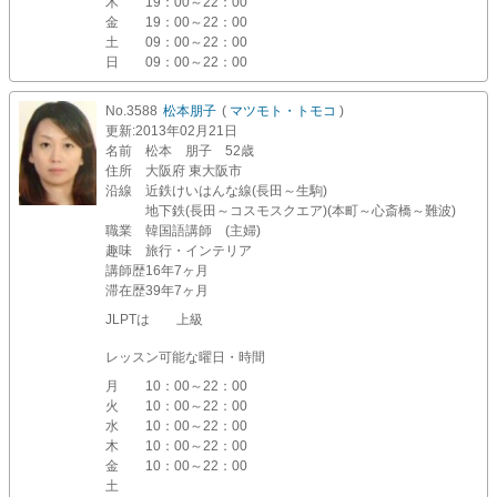
木
19：00～22：00
金
19：00～22：00
土
09：00～22：00
日
09：00～22：00
No.3588
松本朋子
(
マツモト・トモコ
)
更新
:2013年02月21日
名前
松本 朋子 52歳
住所
大阪府 東大阪市
沿線
近鉄けいはんな線(長田～生駒)
地下鉄(長田～コスモスクエア)(本町～心斎橋～難波)
職業
韓国語講師 (主婦)
趣味
旅行・インテリア
講師歴
16年7ヶ月
滞在歴
39年7ヶ月
JLPTは 上級
レッスン可能な曜日・時間
月
10：00～22：00
火
10：00～22：00
水
10：00～22：00
木
10：00～22：00
金
10：00～22：00
土