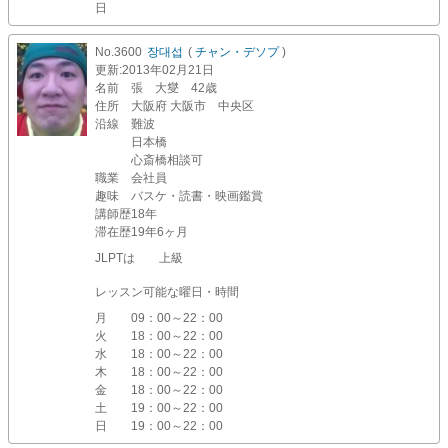
日
No.3600
장대섭
(
チャン・デソプ
)
更新
:2013年02月21日
名前
張 大燮 42歳
住所
大阪府 大阪市 中央区
沿線
難波
日本橋
心斎橋相談可
職業
会社員
趣味
バスケ・読書・映画鑑賞
講師歴
18年
滞在歴
19年6ヶ月
JLPTは 上級
レッスン可能な曜日・時間
月
09：00～22：00
火
18：00～22：00
水
18：00～22：00
木
18：00～22：00
金
18：00～22：00
土
19：00～22：00
日
19：00～22：00