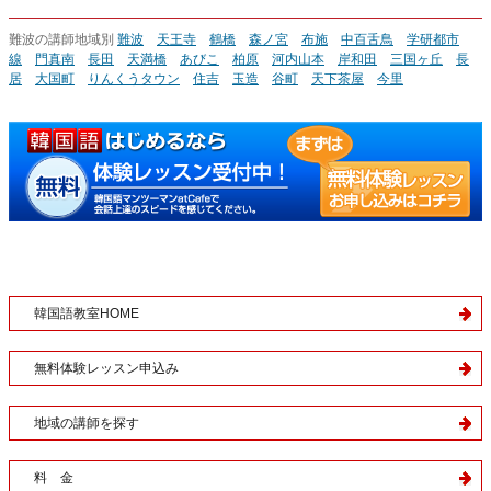
難波の講師地域別
難波
天王寺
鶴橋
森ノ宮
布施
中百舌鳥
学研都市
線
門真南
長田
天満橋
あびこ
柏原
河内山本
岸和田
三国ヶ丘
長
居
大国町
りんくうタウン
住吉
玉造
谷町
天下茶屋
今里
韓国語教室HOME
無料体験レッスン申込み
地域の講師を探す
料 金