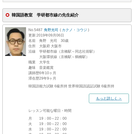
韓国語教室 学研都市線の先生紹介
No.5487
角野光司
(
カクノ・コウジ
)
更新
:2019年09月06日
名前
角野 光司 30歳
住所
大阪府 大阪市
沿線
学研都市線（京橋駅～同志社前駅）
大阪環状線（京橋駅～鶴橋駅）
職業
大学生
趣味
音楽鑑賞
講師歴
6年10ヶ月
滞在歴
29年9ヶ月
韓国語能力試験 6級所持 世界韓国語認証試験 6級所持
もっと詳しく ＞
レッスン可能な曜日・時間
月
19：00～22：00
火
19：00～22：00
水
19：00～22：00