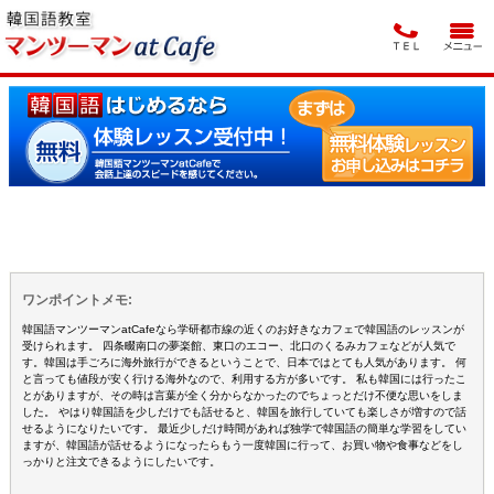
ワンポイントメモ:
韓国語マンツーマンatCafeなら学研都市線の近くのお好きなカフェで韓国語のレッスンが
受けられます。 四条畷南口の夢楽館、東口のエコー、北口のくるみカフェなどが人気で
す。韓国は手ごろに海外旅行ができるということで、日本ではとても人気があります。 何
と言っても値段が安く行ける海外なので、利用する方が多いです。 私も韓国には行ったこ
とがありますが、その時は言葉が全く分からなかったのでちょっとだけ不便な思いをしま
した。 やはり韓国語を少しだけでも話せると、韓国を旅行していても楽しさが増すので話
せるようになりたいです。 最近少しだけ時間があれば独学で韓国語の簡単な学習をしてい
ますが、韓国語が話せるようになったらもう一度韓国に行って、お買い物や食事などをし
っかりと注文できるようにしたいです。