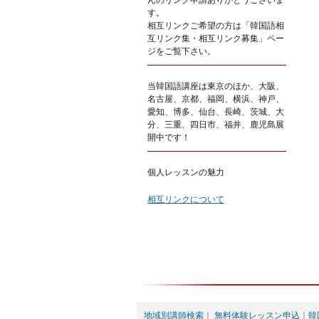
んのリンク申請ありがとうございま
す。
相互リンクご希望の方は「韓国語相
互リンク集・相互リンク募集」ペー
ジをご覧下さい。
当韓国語講座は東京のほか、大阪、
名古屋、京都、福岡、横浜、神戸、
愛知、博多、仙台、長崎、茨城、大
分、三重、四日市、福井、鹿児島展
開中です！
個人レッスンの魅力
相互リンクについて
地域別講師検索
｜
無料体験レッスン申込
｜
韓