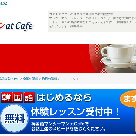
map2
コスモスクエアの他全国で展開中の韓国語教室。
マンツーマンアットカフェの個人レッスンは、優秀な先生によ
ートレッスンの会話教室としては安いと評判で、 韓国語スクー
を紹介します。講師募集中！
国語教室HOME
>
全国の講師
>
梅田の講師
> コスモスクエア