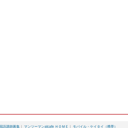
国語講師募集
｜
マンツーマンatcafe ＨＯＭＥ
｜
モバイル・ケイタイ（携帯）