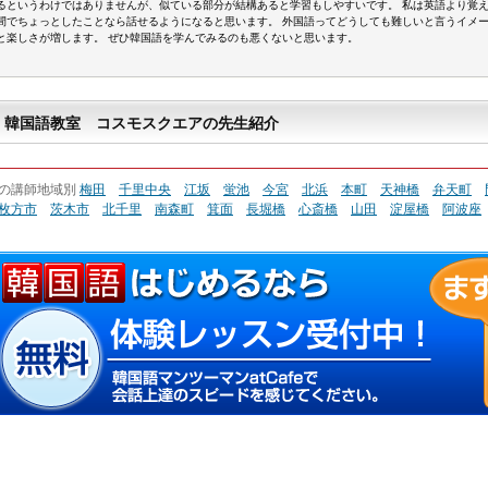
るというわけではありませんが、似ている部分が結構あると学習もしやすいです。 私は英語より覚
間でちょっとしたことなら話せるようになると思います。 外国語ってどうしても難しいと言うイメ
と楽しさが増します。 ぜひ韓国語を学んでみるのも悪くないと思います。
韓国語教室 コスモスクエアの先生紹介
の講師地域別
梅田
千里中央
江坂
蛍池
今宮
北浜
本町
天神橋
弁天町
枚方市
茨木市
北千里
南森町
箕面
長堀橋
心斎橋
山田
淀屋橋
阿波座