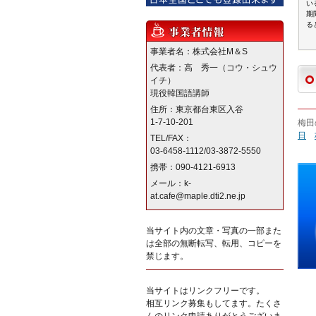
い
期
る
事業者名：株式会社M＆S
代表者：高 秀一（コウ・シュウ
イチ）
現役韓国語講師
住所：東京都台東区入谷
1-7-10-201
梅田
日
TEL/FAX：
03-6458-1112/03-3872-5550
携帯：090-4121-6913
メール：k-
at.cafe@maple.dti2.ne.jp
当サイト内の文章・写真の一部また
は全部の無断転写、転用、コピーを
禁じます。
当サイトはリンクフリーです。
相互リンク募集もしてます。たくさ