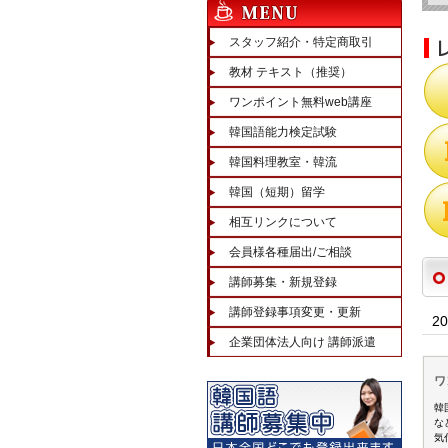
スタッフ紹介・特定商取引
教材 テキスト（推奨）
ワンポイント無料web講座
韓国語能力検定試験
韓国料理教室・韓流
韓国（短期）留学
相互リンクについて
会員様各種届出/ご相談
講師募集・新規登録
講師登録事項変更・更新
2
企業団体法人向け 講師派遣
ワ
韓
な
気