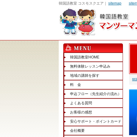
韓国語教室 コスモスクエア｜
sitemap
site
韓国語教室HOME
無料体験レッスン申込み
地域の講師を探す
韓
料 金
申込フロー（先生紹介の流れ）
よくある質問
お客様の感想
安心サポート・ポイントカード
会社概要