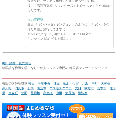
最近見た「サンガプ屋台」が面白かったですね。
後、「悪霊狩猟団: カウンターズ」もめっちゃくちゃ面白か
ったです。
今の流行語
最近 「キンバッダ / キンジョン」のように 「キン」を付
けた単語が流行ってますね。
キンバッダ-すごく頭にくる。・すごく腹立つ。
キンジョン-認めざるを得ない。
梅田 講師一覧に戻る
韓国語を梅田で学ぶならー個人レッスン専門の 韓国語マンツーマンatCafe
梅田の講師地域別
梅田
千里中央
江坂
蛍池
今宮
北浜
本町
天神橋
弁天町
門真市
石橋
南茨木
コスモスクエア
大日
枚方市
茨木市
北千
里
南森町
箕面
長堀橋
心斎橋
山田
淀屋橋
阿波座