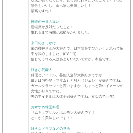
状況が良くなったら、真っ先に行きたいところです！(笑)
景色もいいし、食べ物も美味しいし！
最高ですね！
日韓の一番の違い
運転席が反対だったこと！
慣れるまで時間が結構かかりました。
来日のきっかけ
嵐の櫻井さんが大好きで、日本語を学びたい！と思って留
学を決心しました。((´∀｀*))
信じてくれる人はあまりいないですが、本当です。
好きな芸能人
俳優とアイドル、芸能人全部大体好きですが、
最近は마마무（ママム）と제시（ジェシ）が好きですね。
ガールクラッシュと言いますか、ちょっと強いイメージの
女性が好きですね。
男のアイドルは大体全部好きですね。女なので...(笑)
おすすめ韓国料理
サムキョプサルとホルモン大好きです！
とにかく美味しいです！！
好きなドラマなどの見所