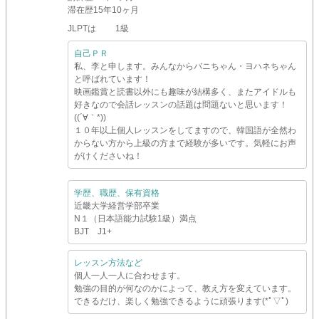
滞在歴
15年10ヶ月
JLPTは 1級
自己ＰＲ
私、李と申します。みんなからバニちゃん・ヨハネちゃん
と呼ばれています！
映画鑑賞と読書以外にも趣味が結構多く、またアイドルも
好きなので会話レッスンの話題は問題ないと思います！
((´∀｀*))
１０年以上個人レッスンをしてますので、韓国語が全然わ
からない方から上級の方まで経験が多いです。気軽にお声
がけくださいね！
学歴、職歴、保有資格
近畿大学経営学部卒業
N１（日本語能力試験1級）満点
BJT J1+
レッスン方法など
個人一人一人に合わせます。
勉強の目的が何なのかによって、教え方を変えています。
できるだけ、楽しく勉強できるように頑張ります(*ﾟ▽ﾟ)