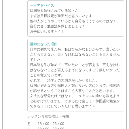
一言アドバイス
韓国語を勉強されている皆さん！
まずは目標設定が重要だと思っています。
他の人がこうやっているから自分もそうするのではなく、
自分に合う勉強法を探しましょう！
お手伝いします＾＾！
講師になった理由
日本に初めて来た時、私はひらがなも分からず、言いたい
ことも言えない、言えなければならないことも言えません
でした。
日本語を学び始めて、言いたいことが言える、言えなけれ
ばならないことが言えるようになってすごく嬉しいかった
ことを覚えています。
それで、「語学」の大切さがわかりました。
韓国が好きな方や韓国人と繋がりたい方にとって、韓国語
が話せるということはすごく大事なことだと思います。
文法的な部分だけではなく、ニュアンスの違いも教えよう
と心かけていますし、できるだけ楽しく！韓国語の勉強が
できるようにしていきたいと思います＾＾
レッスン可能な曜日・時間
月
18：00～23：00