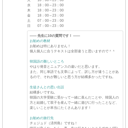
火
18：00～23：00
水
18：00～23：00
木
18：00～23：00
金
18：00～23：00
土
07：00～23：00
日
07：00～23：00
―― 先生に10の質問です！ ――
お勧めの教材
お勧めは特にありません！
個人個人に合うテキストは全部違うと思いますので＾＾
韓国語の難しいところ
やはり発音とニュアンスの違いだと思います。
また、同じ単語でも文章によって、訳し方が違うことがあ
るので、それが難しいと思う方が結構多かったですね。
生徒さんとの思い出話
結構多いですね。
韓国の大学受験に受かって一緒に喜んだことや、韓国人の
方と結婚して双子を産んで一緒に遊びに行ったことなど、
楽しいことが本当にたくさんあります！
お勧めの旅行先
チェジュド（済州島）ですね！