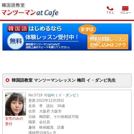
韓国語教室 マンツーマンレッスン 梅田 イ・ダンビ先生
No.5719
이담비
(
イ・ダンビ
)
更新
:2022年12月28日
名前
李 談比 36歳
住所
大阪府 大阪市
沿線
梅田駅、その他相談可能
女性のみの
職業
会社員
受付
趣味
映画鑑賞、読書
講師歴
15年5ヶ月