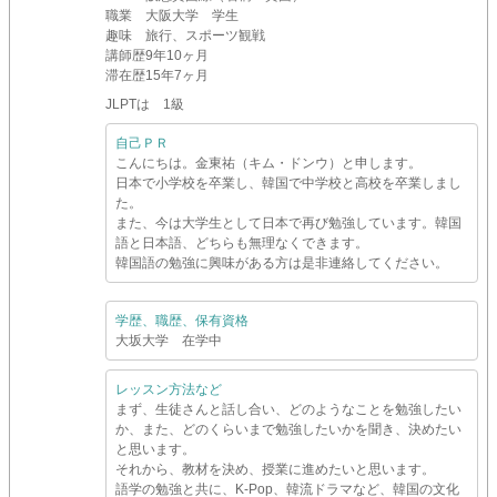
職業
大阪大学 学生
趣味
旅行、スポーツ観戦
講師歴
9年10ヶ月
滞在歴
15年7ヶ月
JLPTは 1級
自己ＰＲ
こんにちは。金東祐（キム・ドンウ）と申します。
日本で小学校を卒業し、韓国で中学校と高校を卒業しまし
た。
また、今は大学生として日本で再び勉強しています。韓国
語と日本語、どちらも無理なくできます。
韓国語の勉強に興味がある方は是非連絡してください。
学歴、職歴、保有資格
大坂大学 在学中
レッスン方法など
まず、生徒さんと話し合い、どのようなことを勉強したい
か、また、どのくらいまで勉強したいかを聞き、決めたい
と思います。
それから、教材を決め、授業に進めたいと思います。
語学の勉強と共に、K-Pop、韓流ドラマなど、韓国の文化