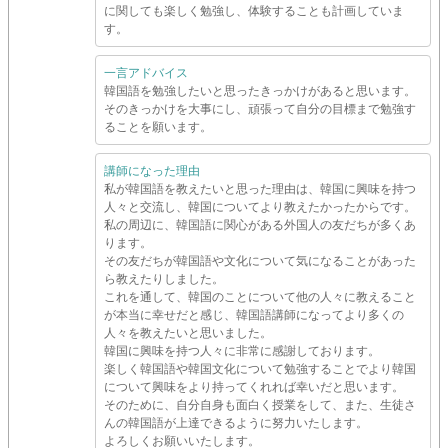
に関しても楽しく勉強し、体験することも計画していま
す。
一言アドバイス
韓国語を勉強したいと思ったきっかけがあると思います。
そのきっかけを大事にし、頑張って自分の目標まで勉強す
ることを願います。
講師になった理由
私が韓国語を教えたいと思った理由は、韓国に興味を持つ
人々と交流し、韓国についてより教えたかったからです。
私の周辺に、韓国語に関心がある外国人の友だちが多くあ
ります。
その友だちが韓国語や文化について気になることがあった
ら教えたりしました。
これを通して、韓国のことについて他の人々に教えること
が本当に幸せだと感じ、韓国語講師になってより多くの
人々を教えたいと思いました。
韓国に興味を持つ人々に非常に感謝しております。
楽しく韓国語や韓国文化について勉強することでより韓国
について興味をより持ってくれれば幸いだと思います。
そのために、自分自身も面白く授業をして、また、生徒さ
んの韓国語が上達できるように努力いたします。
よろしくお願いいたします。