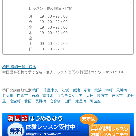
レッスン可能な曜日・時間
月
19：00～22：00
火
19：00～22：00
水
19：00～22：00
木
19：00～22：00
金
土
09：00～22：00
日
13：00～22：00
梅田 講師一覧に戻る
韓国語を石橋で学ぶならー個人レッスン専門の 韓国語マンツーマンatCafe
梅田の講師地域別
梅田
千里中央
江坂
蛍池
今宮
北浜
本町
天神橋
弁天町
門真市
石橋
南茨木
コスモスクエア
大日
枚方市
茨木市
北千
里
南森町
箕面
長堀橋
心斎橋
山田
淀屋橋
阿波座