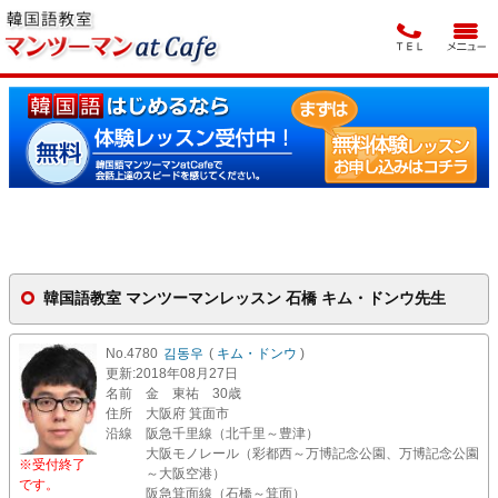
韓国語教室 マンツーマンレッスン 石橋 キム・ドンウ先生
No.4780
김동우
(
キム・ドンウ
)
更新
:2018年08月27日
名前
金 東祐 30歳
住所
大阪府 箕面市
沿線
阪急千里線（北千里～豊津）
大阪モノレール（彩都西～万博記念公園、万博記念公園
※受付終了
～大阪空港）
です。
阪急箕面線（石橋～箕面）