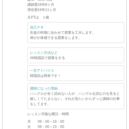
講師歴
16年8ヶ月
滞在歴
16年11ヶ月
JLPTは １級
自己ＰＲ
生徒の特徴に合わせて授業を工夫します。
伸びが体感できる授業をします。
レッスン方法など
All韓国語で授業をする
一言アドバイス
韓国語は簡単です！
講師になった理由
ハングルが全く読めない人が、ハングルを読むのを見ると
嬉しくてたまらない。それが見たいからずっと講師の仕事
をしてます。
レッスン可能な曜日・時間
月
09：00～18：00
火
09：00～15：00