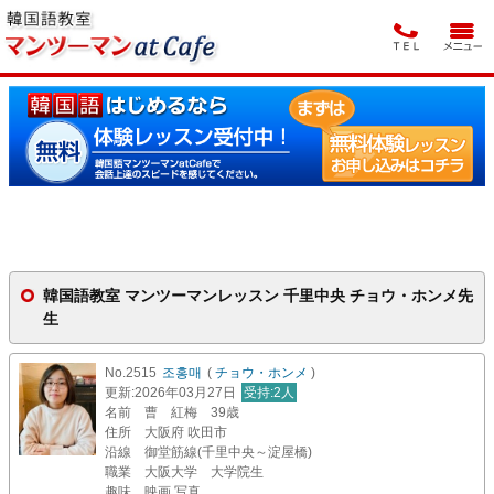
韓国語教室 マンツーマンレッスン 千里中央 チョウ・ホンメ先
生
No.2515
조홍매
(
チョウ・ホンメ
)
更新
:2026年03月27日
受持
:2人
名前
曹 紅梅 39歳
住所
大阪府 吹田市
沿線
御堂筋線(千里中央～淀屋橋)
職業
大阪大学 大学院生
趣味
映画 写真