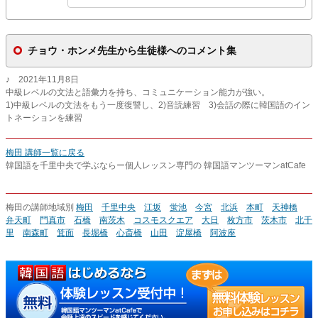
チョウ・ホンメ先生から生徒様へのコメント集
♪ 2021年11月8日
中級レベルの文法と語彙力を持ち、コミュニケーション能力が強い。
1)中級レベルの文法をもう一度復讐し、2)音読練習 3)会話の際に韓国語のイン
トネーションを練習
梅田 講師一覧に戻る
韓国語を千里中央で学ぶならー個人レッスン専門の 韓国語マンツーマンatCafe
梅田の講師地域別
梅田
千里中央
江坂
蛍池
今宮
北浜
本町
天神橋
弁天町
門真市
石橋
南茨木
コスモスクエア
大日
枚方市
茨木市
北千
里
南森町
箕面
長堀橋
心斎橋
山田
淀屋橋
阿波座