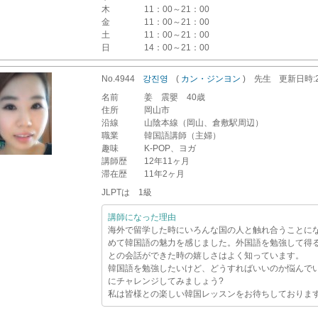
木
11：00～21：00
金
11：00～21：00
土
11：00～21：00
日
14：00～21：00
No.4944
강진영
(
カン・ジンヨン
)
先生
更新
日時
名前
姜 震嬰 40歳
住所
岡山市
沿線
山陰本線（岡山、倉敷駅周辺）
職業
韓国語講師（主婦）
趣味
K-POP、ヨガ
講師歴
12年11ヶ月
滞在歴
11年2ヶ月
JLPTは 1級
講師になった理由
海外で留学した時にいろんな国の人と触れ合うことに
めて韓国語の魅力を感じました。外国語を勉強して得
との会話ができた時の嬉しさはよく知っています。
韓国語を勉強したいけど、どうすればいいのか悩んで
にチャレンジしてみましょう?
私は皆様との楽しい韓国レッスンをお待ちしておりま