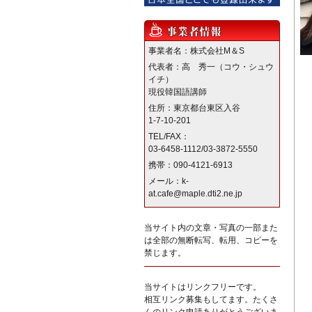
事業者名：株式会社M＆S
代表者：高 秀一（コウ・シュウ
イチ）
現役韓国語講師
住所：東京都台東区入谷
1-7-10-201
TEL/FAX：
03-6458-1112/03-3872-5550
携帯：090-4121-6913
メール：k-
at.cafe@maple.dti2.ne.jp
当サイト内の文章・写真の一部また
は全部の無断転写、転用、コピーを
禁じます。
当サイトはリンクフリーです。
相互リンク募集もしてます。たくさ