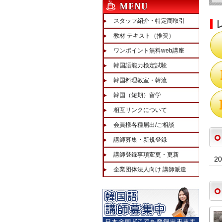
スタッフ紹介・特定商取引
教材 テキスト（推奨）
ワンポイント無料web講座
韓国語能力検定試験
韓国料理教室・韓流
韓国（短期）留学
相互リンクについて
会員様各種届出/ご相談
講師募集・新規登録
講師登録事項変更・更新
2
企業団体法人向け 講師派遣