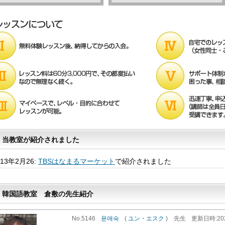
当教室が紹介されました
013年2月26:
TBSはなまるマーケット
で紹介されました
韓国語教室 倉敷の先生紹介
No.5146
윤애숙
(
ユン・エスク
)
先生
更新
日時
:2