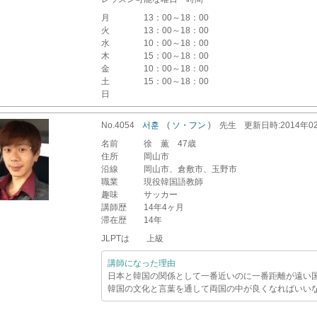
月
13：00～18：00
火
13：00～18：00
水
10：00～18：00
木
15：00～18：00
金
10：00～18：00
土
15：00～18：00
日
No.4054
서훈
(
ソ・フン
)
先生
更新
日時
:2014年
名前
徐 薫 47歳
住所
岡山市
沿線
岡山市、倉敷市、玉野市
職業
現役韓国語教師
趣味
サッカー
講師歴
14年4ヶ月
滞在歴
14年
JLPTは 上級
講師になった理由
日本と韓国の関係として一番近いのに一番距離が遠い
韓国の文化と言葉を通して両国の中が良くなればいい