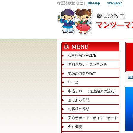
韓国語教室 倉敷｜
sitemap
sitemap2
韓国語教室HOME
無料体験レッスン申込み
地域の講師を探す
韓
料 金
申込フロー（先生紹介の流れ）
よくある質問
お客様の感想
安心サポート・ポイントカード
会社概要