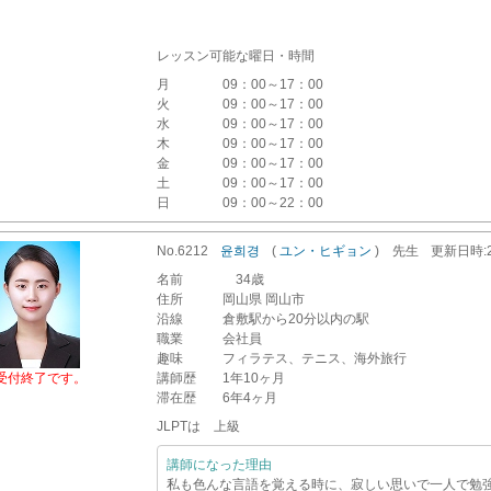
レッスン可能な曜日・時間
月
09：00～17：00
火
09：00～17：00
水
09：00～17：00
木
09：00～17：00
金
09：00～17：00
土
09：00～17：00
日
09：00～22：00
No.6212
윤희경
(
ユン・ヒギョン
)
先生
更新
日時
名前
34歳
住所
岡山県 岡山市
沿線
倉敷駅から20分以内の駅
職業
会社員
趣味
フィラテス、テニス、海外旅行
受付終了です。
講師歴
1年10ヶ月
滞在歴
6年4ヶ月
JLPTは 上級
講師になった理由
私も色んな言語を覚える時に、寂しい思いで一人で勉