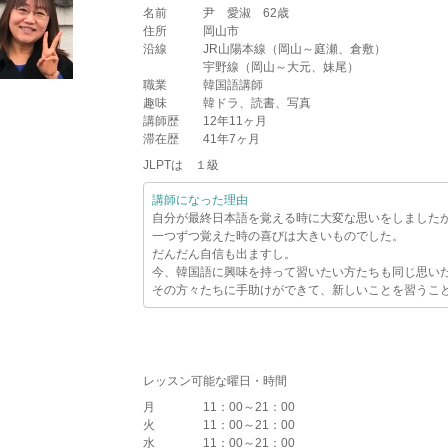
名前
尹 愛淑 62歳
住所
岡山市
沿線
JR山陽本線（岡山～庭瀬、倉敷）
宇野線（岡山～大元、妹尾）
職業
韓国語講師
趣味
韓ドラ、読書、写真
講師歴
12年11ヶ月
滞在歴
41年7ヶ月
JLPTは １級
講師になった理由
自分が最終日本語を覚える時に大変な思いをしました
一つずつ覚えた時の喜びは大きいものでした。
だんだん自信も出ますし。
今、韓国語に興味を持って習いたい方たちも同じ思い
その方々たちに手助けができて、新しいことを習うこ
レッスン可能な曜日・時間
月
11：00～21：00
火
11：00～21：00
水
11：00～21：00