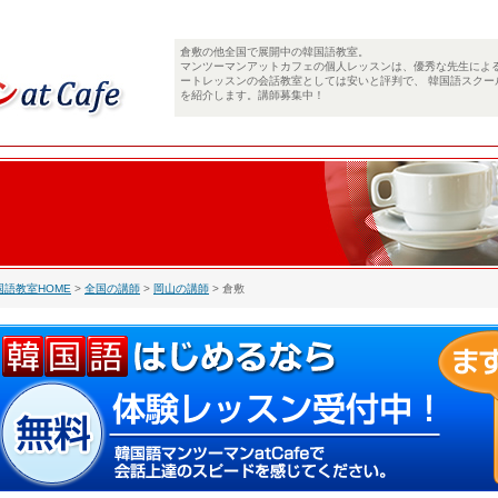
倉敷の他全国で展開中の韓国語教室。
マンツーマンアットカフェの個人レッスンは、優秀な先生によ
ートレッスンの会話教室としては安いと評判で、 韓国語スクー
を紹介します。講師募集中！
国語教室HOME
>
全国の講師
>
岡山の講師
> 倉敷