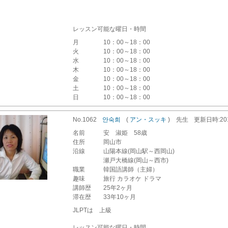
レッスン可能な曜日・時間
月
10：00～18：00
火
10：00～18：00
水
10：00～18：00
木
10：00～18：00
金
10：00～18：00
土
10：00～18：00
日
10：00～18：00
No.1062
안숙희
(
アン・スッキ
)
先生
更新
日時
:2
名前
安 淑姫 58歳
住所
岡山市
沿線
山陽本線(岡山駅～西岡山)
瀬戸大橋線(岡山～西市)
職業
韓国語講師（主婦）
趣味
旅行 カラオケ ドラマ
講師歴
25年2ヶ月
滞在歴
33年10ヶ月
JLPTは 上級
レッスン可能な曜日・時間