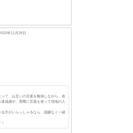
:2020年11月26日
なって、お互いの言葉を勉強しながら、改
る達成感や、実際に言葉を使って現地の人
いる方がいらっしゃるなら、躊躇なく一緒
す！