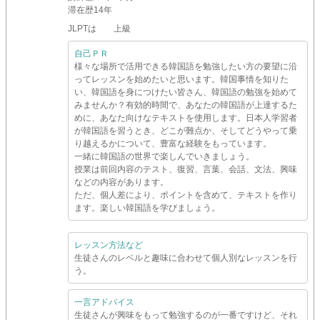
滞在歴
14年
JLPTは 上級
自己ＰＲ
様々な場所で活用できる韓国語を勉強したい方の要望に沿
ってレッスンを始めたいと思います。韓国事情を知りた
い、韓国語を身につけたい皆さん、韓国語の勉強を始めて
みませんか？有効的時間で、あなたの韓国語が上達するた
めに、あなた向けなテキストを使用します。日本人学習者
が韓国語を習うとき、どこが難点か、そしてどうやって乗
り越えるかについて、豊富な経験をもっています。
一緒に韓国語の世界で楽しんでいきましょう。
授業は前回内容のテスト、復習、言葉、会話、文法、興味
などの内容があります。
ただ、個人差により、ポイントを含めて、テキストを作り
ます。楽しい韓国語を学びましょう。
レッスン方法など
生徒さんのレベルと趣味に合わせて個人別なレッスンを行
う。
一言アドバイス
生徒さんが興味をもって勉強するのが一番ですけど、それ