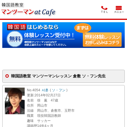
韓国語教室 マンツーマンレッスン 倉敷 ソ・フン先生
No.4054
서훈
(
ソ・フン
)
更新
:2014年02月27日
名前
徐 薫 47歳
住所
岡山市
沿線
岡山市、倉敷市、玉野市
職業
現役韓国語教師
趣味
サッカー
講師歴
14年4ヶ月