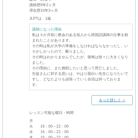
講師歴
9年2ヶ月
滞在歴
10年3ヶ月
JLPTは 1級
講師になった理由
私は３か月前に教会のある知人から韓国語講師の仕事を頼
まれたことがあります。
その時は私が大学の準備をしなければならなかったし、い
そがしかったので、断りました。
その時はわかりませんでしたが、後悔は徐々に大きくなり
ました。
その理由に、また挑戦したいと思って死亡しました。
生徒さんに対する思いは、やはり面白い先生になりたいで
すし、どなたよりも頑張っていく自信は持っておりま
す。
もっと詳しく ＞
レッスン可能な曜日・時間
月
火
16：00～22：00
水
16：00～22：00
木
16：00～22：00