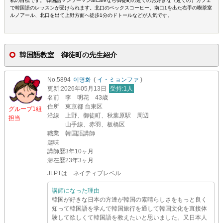
私の目標です。 韓国語マンツーマンatCafeなら御徒町の近くのお好きな（近くの）カフェ
で韓国語のレッスンが受けられます。北口のベックスコーヒー、南口1を出た右手の喫茶室
ルノアール、北口を出て上野方面へ徒歩1分のドトールなどが人気です。
韓国語教室 御徒町の先生紹介
No.5894
이명화
(
イ・ミョンファ
)
更新
:2026年05月13日
受持
:1人
名前
李 明花 43歳
住所
東京都 台東区
グループ1組
沿線
上野、御徒町、秋葉原駅 周辺
担当
山手線、赤羽、板橋区
職業
韓国語講師
趣味
講師歴
3年10ヶ月
滞在歴
23年3ヶ月
JLPTは ネイティブレベル
講師になった理由
韓国が好きな日本の方達が韓国の素晴らしさをもっと良く
知って韓国語を学んで韓国旅行を通して韓国文化を直接体
験して欲しくて韓国語を教えたいと思いました。又日本人