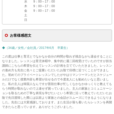
水
9：00～17：00
木
9：00～17：00
金
9：00～17：00
土
日
お客様感想文
◆（34歳／女性／会社員／2017年6月 卒業生）
この度は仕事と育児とでなかなか自分の時間が取れず残念ながら退会することに
なりました。レッスンは育児休暇中、集中的に週二回程受けていたのですが担当
講師にこちらの希望を伝えてレッスンの計画を立てていただきました。レッスン
の進め方も先生に色々とご提案いただいたお陰で目標に近づくことができまし
た。初めてのプライベートレッスンでしたがやはりマンツーマンだとスケジュー
ルだけでなく授業内容も希望が出せるので今度友人にも勧めたいなと思いまし
た。私の主人は韓国人なんですが普段仕事が忙しくなかなかゆっくりと教えても
らう時間が取れないので上達せず困っていました。主人の家族とコミュニケーシ
ョンを取るための丁寧な表現を学びたいという希望に沿って教えていただいたお
陰で先日渡韓した際には以前より家族との会話がスムーズにできるようになりま
した。先生には大変感謝しております。また生活が落ち着いたらレッスンを再開
できたらと思っています。ありがとうございました。