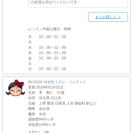
の友達も沢山つくりたいです。
もっと詳しく ＞
レッスン可能な曜日・時間
月
10：00～22：00
火
水
10：00～22：00
木
10：00～22：00
金
10：00～22：00
土
日
10：00～22：00
No.5124
이선인
(
イン・ソンイン
)
更新
:2018年01月31日
名前
李 善仁 37歳
住所
埼玉県 川口市
沿線
上野 鶯谷 日暮里 入谷 御徒町 駅など
職業
会社員
趣味
水泳
講師歴
9年6ヶ月
滞在歴
14年6ヶ月
JLPTは 2級