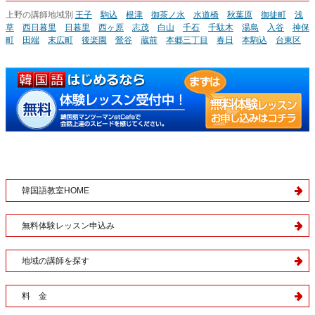
上野の講師地域別
王子
駒込
根津
御茶ノ水
水道橋
秋葉原
御徒町
浅
草
西日暮里
日暮里
西ヶ原
志茂
白山
千石
千駄木
湯島
入谷
神保
町
田端
末広町
後楽園
鶯谷
蔵前
本郷三丁目
春日
本駒込
台東区
韓国語教室HOME
無料体験レッスン申込み
地域の講師を探す
料 金