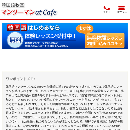
ワンポイントメモ:
韓国語マンツーマンatCafeなら御徒町の近くのお好きな（近くの）カフェで韓国語のレッ
スンが受けられます。北口のベックスコーヒー、南口1を出た右手の喫茶室ルノアール、北
口を出て上野方面へ徒歩1分のドトールなどが人気です。"自宅で韓国の専門チャンネルに
加入しているので、いつでも韓国のドラマやバラエティーを見ることができます。 見てい
るととても楽しいですし、もちろん韓国語の勉強にもなっています。 ドラマやバラエティ
ーだと、ゆっくり話す場面もありますし、難しい言葉などはあまり出てこないのでまだ内
容は分かりますが、ニュースは全く理解できません。 誰かと会話しながら進めるわけでは
ないので、一方的にサーッと話されてしまうと、私の韓国語のレベルでは全く追いつけな
いのです。 また単語も私の知らないものがほとんどなので、理解できる単語から内容を想
像するのも、なかなか難しいほどです。 いつかニュースを理解できるレベルになるのが、