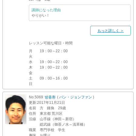
講師になった理由
やりがい！
もっと詳しく ＞
レッスン可能な曜日・時間
月
19：00～22：00
火
水
19：00～22：00
木
19：00～22：00
金
土
09：00～16：00
日
No.5069
방종환
(
バン・ジョンファン
)
更新
:2017年11月21日
名前
方 鍾奐 29歳
住所
東京都 荒川区
沿線
山手線（神田～新宿）
総武線（御茶ノ水～浅草橋）
職業
専門学校 学生
趣味
お喋り