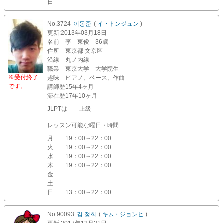
日
No.3724
이동준
(
イ・トンジュン
)
更新
:2013年03月18日
名前
李 東俊 36歳
住所
東京都 文京区
沿線
丸ノ内線
職業
東京大学 大学院生
※受付終了
趣味
ピアノ、ベース、作曲
です。
講師歴
15年4ヶ月
滞在歴
17年10ヶ月
JLPTは 上級
レッスン可能な曜日・時間
月
19：00～22：00
火
19：00～22：00
水
19：00～22：00
木
19：00～22：00
金
土
日
13：00～22：00
No.90093
김 정희
(
キム・ジョンヒ
)