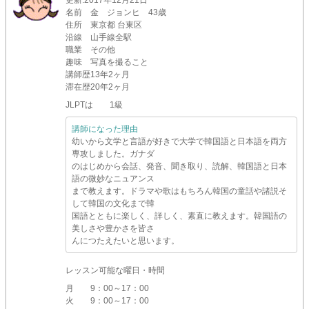
更新
:2017年12月21日
名前
金 ジョンヒ 43歳
住所
東京都 台東区
沿線
山手線全駅
職業
その他
趣味
写真を撮ること
講師歴
13年2ヶ月
滞在歴
20年2ヶ月
JLPTは 1級
講師になった理由
幼いから文学と言語が好きで大学で韓国語と日本語を両方
専攻しました。ガナダ
のはじめから会話、発音、聞き取り、読解、韓国語と日本
語の微妙なニュアンス
まで教えます。ドラマや歌はもちろん韓国の童話や諸説そ
して韓国の文化まで韓
国語とともに楽しく、詳しく、素直に教えます。韓国語の
美しさや豊かさを皆さ
んにつたえたいと思います。
レッスン可能な曜日・時間
月
9：00～17：00
火
9：00～17：00