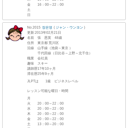
金
16：00～22：00
土
日
No.2015
장은영
(
ジャン・ウンヨン
)
更新
:2013年02月21日
名前
張 恩英 48歳
住所
東京都 荒川区
沿線
山手線（池袋～東京 ）
千代田線（日比谷～上野～北千住）
職業
会社員
趣味
スキー
講師歴
17年10ヶ月
滞在歴
25年9ヶ月
JLPTは 1級 ビジネスレベル
レッスン可能な曜日・時間
月
火
20：00～22：00
水
20：00～22：00
木
20：00～22：00
金
20：00～22：00
土
13：00～20：00