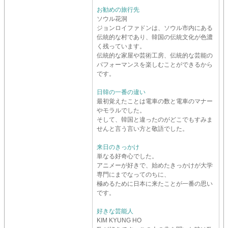
お勧めの旅行先
ソウル花洞
ジョンロイファドンは、ソウル市内にある
伝統的な村であり、韓国の伝統文化が色濃
く残っています。
伝統的な家屋や芸術工房、伝統的な芸能の
パフォーマンスを楽しむことができるから
です。
日韓の一番の違い
最初覚えたことは電車の数と電車のマナー
やモラルでした。
そして、韓国と違ったのがどこでもすみま
せんと言う言い方と敬語でした。
来日のきっかけ
単なる好奇心でした。
アニメーが好きで、始めたきっかけが大学
専門にまでなってのちに、
極めるために日本に来たことが一番の思い
です。
好きな芸能人
KIM KYUNG HO