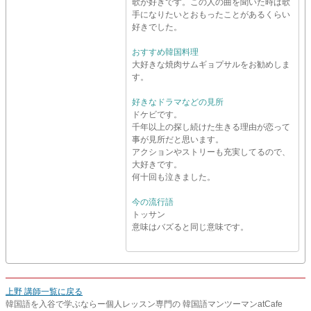
歌が好きです。この人の曲を聞いた時は歌
手になりたいとおもったことがあるくらい
好きでした。
おすすめ韓国料理
大好きな焼肉サムギョプサルをお勧めしま
す。
好きなドラマなどの見所
ドケビです。
千年以上の探し続けた生きる理由が恋って
事が見所だと思います。
アクションやストリーも充実してるので、
大好きです。
何十回も泣きました。
今の流行語
トッサン
意味はバズると同じ意味です。
上野 講師一覧に戻る
韓国語を入谷で学ぶならー個人レッスン専門の 韓国語マンツーマンatCafe