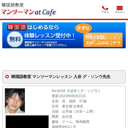
韓国語教室 マンツーマンレッスン 入谷 グ・ソンウ先生
No.6018
구성우
(
グ・ソンウ
)
更新
:2023年06月21日
名前
具 成雨 37歳
住所
東京都 台東区
沿線
山手線（渋谷～上野）
職業
会社員
趣味
ゲーム、映画鑑賞
講師歴
4年2ヶ月