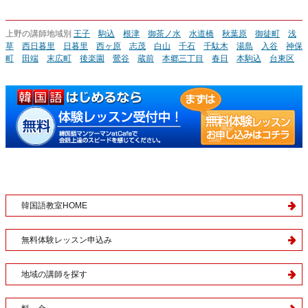
上野の講師地域別
王子
駒込
根津
御茶ノ水
水道橋
秋葉原
御徒町
浅
草
西日暮里
日暮里
西ヶ原
志茂
白山
千石
千駄木
湯島
入谷
神保
町
田端
末広町
後楽園
鶯谷
蔵前
本郷三丁目
春日
本駒込
台東区
韓国語教室HOME
無料体験レッスン申込み
地域の講師を探す