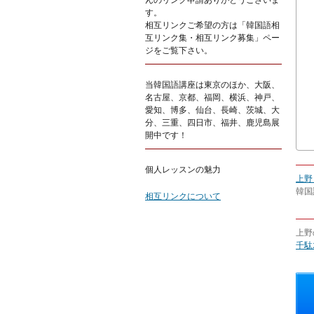
んのリンク申請ありがとうございま
す。
相互リンクご希望の方は「韓国語相
互リンク集・相互リンク募集」ペー
ジをご覧下さい。
当韓国語講座は東京のほか、大阪、
名古屋、京都、福岡、横浜、神戸、
愛知、博多、仙台、長崎、茨城、大
分、三重、四日市、福井、鹿児島展
開中です！
個人レッスンの魅力
上野
韓国
相互リンクについて
上野
千駄