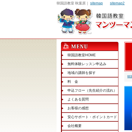
韓国語教室 秋葉原｜
sitemap
sitemap2
韓国語教室HOME
無料体験レッスン申込み
地域の講師を探す
韓
料 金
申込フロー（先生紹介の流れ）
よくある質問
お客様の感想
安心サポート・ポイントカード
会社概要