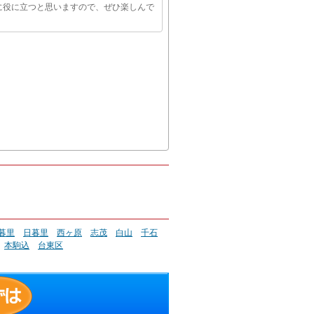
に役に立つと思いますので、ぜひ楽しんで
暮里
日暮里
西ヶ原
志茂
白山
千石
本駒込
台東区