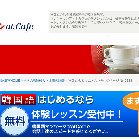
秋葉原の他全国で展開中の韓国語教室。
マンツーマンアットカフェの個人レッスンは、優秀な先生によ
ートレッスンの会話教室としては安いと評判で、 韓国語スクー
を紹介します。講師募集中！
国語教室HOME
>
全国の講師検索
>
上野の講師
> 秋葉原地域 キム・スハ先生のページ No.5138