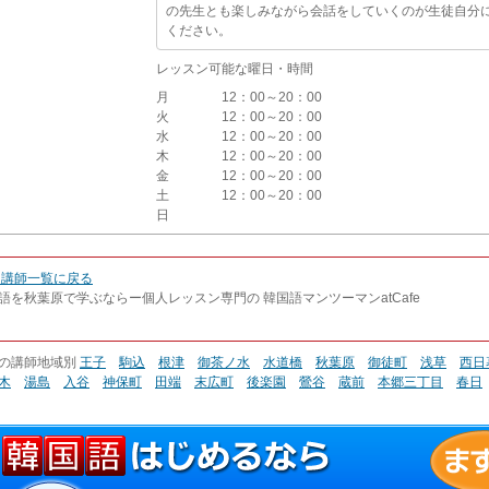
の先生とも楽しみながら会話をしていくのが生徒自分
ください。
レッスン可能な曜日・時間
月
12：00～20：00
火
12：00～20：00
水
12：00～20：00
木
12：00～20：00
金
12：00～20：00
土
12：00～20：00
日
 講師一覧に戻る
語を秋葉原で学ぶならー個人レッスン専門の 韓国語マンツーマンatCafe
の講師地域別
王子
駒込
根津
御茶ノ水
水道橋
秋葉原
御徒町
浅草
西日
木
湯島
入谷
神保町
田端
末広町
後楽園
鶯谷
蔵前
本郷三丁目
春日