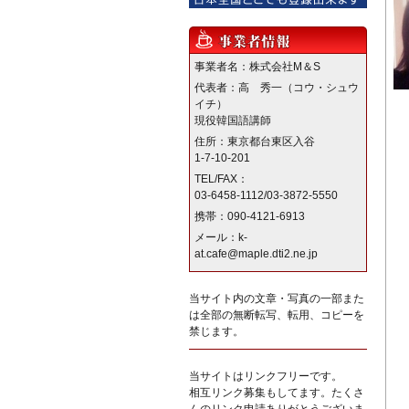
事業者名：株式会社M＆S
代表者：高 秀一（コウ・シュウ
イチ）
現役韓国語講師
住所：東京都台東区入谷
1-7-10-201
TEL/FAX：
03-6458-1112/03-3872-5550
携帯：090-4121-6913
メール：k-
at.cafe@maple.dti2.ne.jp
当サイト内の文章・写真の一部また
は全部の無断転写、転用、コピーを
禁じます。
当サイトはリンクフリーです。
相互リンク募集もしてます。たくさ