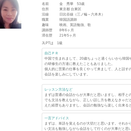
名前
金 秀華 53歳
住所
東京都 台東区
沿線
日比谷線（三ノ輪～六本木）
職業
韓国語講師
趣味
映画、英語勉強、歌
講師歴
8年6ヶ月
滞在歴
21年5ヶ月
JLPTは 1級
自己ＰＲ
中国で生まれまして、20歳ちょっと過くらいから韓国
の研修生の方達に教えたこともありました。
個人的に営業の仕事を良くやって来まして、人と話す
会話を楽しみにしています。
レッスン方法など
まずは普通の会話からが大事だと思いますし、相手と
でも文法を教えながら、正しい話し方を教えなきゃだ
えた経歴もありますし、会話の勉強なら楽しく出来る
一言アドバイス
まずは、単語を覚えるのが大切だと思います。それか
い文法も勉強しながら会話をして行くのが大事だと思