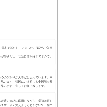
や日本で暮らしていました。NOVAで入管
のが好きだし、言語自体が好きですので、
の心の繋がりが大事だと思っています。中
と思います。韓国にいる時にも中国語を教
と思います。宜しくお願い致します。
ら普通の会話に応用しながら、最初は正し
います。硬く覚えようと思わないで、相手