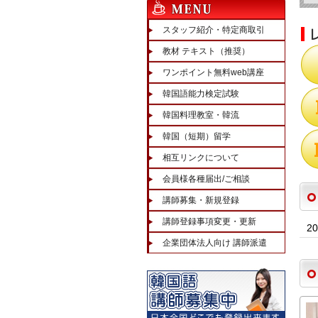
スタッフ紹介・特定商取引
教材 テキスト（推奨）
ワンポイント無料web講座
韓国語能力検定試験
韓国料理教室・韓流
韓国（短期）留学
相互リンクについて
会員様各種届出/ご相談
講師募集・新規登録
講師登録事項変更・更新
2
企業団体法人向け 講師派遣