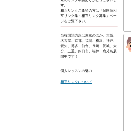
んのリンク申請ありがとうございま
す。
相互リンクご希望の方は「韓国語相
互リンク集・相互リンク募集」ペー
ジをご覧下さい。
当韓国語講座は東京のほか、大阪、
名古屋、京都、福岡、横浜、神戸、
愛知、博多、仙台、長崎、茨城、大
分、三重、四日市、福井、鹿児島展
開中です！
個人レッスンの魅力
相互リンクについて