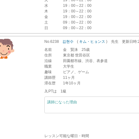
火
19：00～22：00
水
19：00～22：00
木
19：00～22：00
金
19：00～22：00
土
09：00～22：00
日
09：00～22：00
No.6238
김현수
(
キム・ヒョンス
)
先生
更新
日時
名前
金 賢洙 25歳
住所
東京都 世田谷区
沿線
田園都市線、渋谷、表参道
職業
大学生
趣味
ピアノ、ゲーム
講師歴
11ヶ月
滞在歴
1年10ヶ月
JLPTは 1級
講師になった理由
レッスン可能な曜日・時間