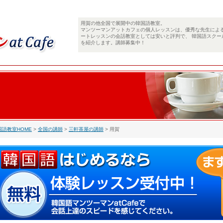
用賀の他全国で展開中の韓国語教室。
マンツーマンアットカフェの個人レッスンは、優秀な先生によ
ートレッスンの会話教室としては安いと評判で、 韓国語スクー
を紹介します。講師募集中！
国語教室HOME
>
全国の講師
>
三軒茶屋の講師
> 用賀