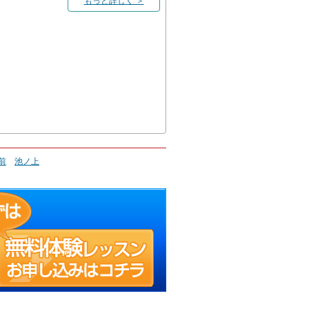
もっと詳しく ＞
前
池ノ上