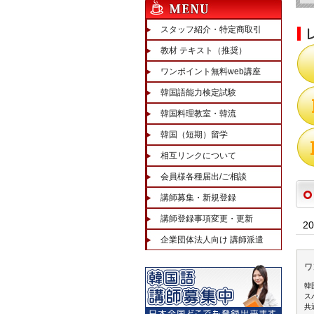
スタッフ紹介・特定商取引
教材 テキスト（推奨）
ワンポイント無料web講座
韓国語能力検定試験
韓国料理教室・韓流
韓国（短期）留学
相互リンクについて
会員様各種届出/ご相談
講師募集・新規登録
講師登録事項変更・更新
2
企業団体法人向け 講師派遣
ワ
韓
ス
共