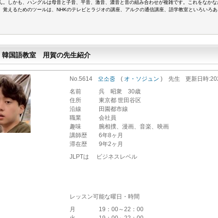
ん。しかも、ハングルは母音と子音、平音、激音、濃音と音の組み合わせが複雑です。これをなかな
。覚えるためのツールは、NHKのテレビとラジオの講座、アルクの通信講座、語学教室といろいろ
。
韓国語教室 用賀の先生紹介
No.5614
오소중
(
オ・ソジュン
)
先生
更新
日時
:2
名前
呉 昭衆 30歳
住所
東京都 世田谷区
沿線
田園都市線
職業
会社員
趣味
腕相撲、漫画、音楽、映画
講師歴
6年8ヶ月
滞在歴
9年2ヶ月
JLPTは ビジネスレベル
レッスン可能な曜日・時間
月
19：00～22：00