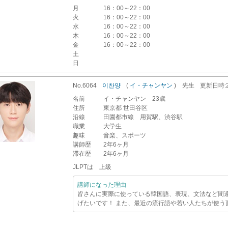
月
16：00～22：00
火
16：00～22：00
水
16：00～22：00
木
16：00～22：00
金
16：00～22：00
土
日
No.6064
이찬양
(
イ・チャンヤン
)
先生
更新
日時
名前
イ・チャンヤン 23歳
住所
東京都 世田谷区
沿線
田園都市線 用賀駅、渋谷駅
職業
大学生
趣味
音楽、スポーツ
講師歴
2年6ヶ月
滞在歴
2年6ヶ月
JLPTは 上級
講師になった理由
皆さんに実際に使っている韓国語、表現、文法など間
げたいです！ また、最近の流行語や若い人たちが使う