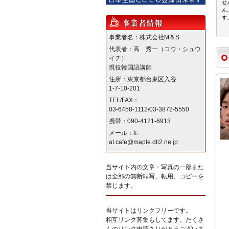
せ
ん
す
事業者名：株式会社M＆S
代表者：高 秀一（コウ・シュウ
イチ）
現役韓国語講師
住所：東京都台東区入谷
1-7-10-201
TEL/FAX：
03-6458-1112/03-3872-5550
携帯：090-4121-6913
メール：k-
at.cafe@maple.dti2.ne.jp
当サイト内の文章・写真の一部また
は全部の無断転写、転用、コピーを
禁じます。
当サイトはリンクフリーです。
相互リンク募集もしてます。たくさ