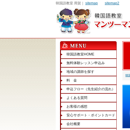
韓国語教室 用賀｜
sitemap
sitemap2
韓国語教室HOME
無料体験レッスン申込み
地域の講師を探す
韓
料 金
申込フロー（先生紹介の流れ）
よくある質問
お客様の感想
安心サポート・ポイントカード
会社概要