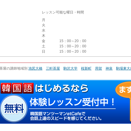
レッスン可能な曜日・時間
月
火
水
木
金
15：00～20：00
土
15：00～20：00
日
15：00～20：00
茶屋の講師地域別
池尻大橋
三軒茶屋
駒沢大学
桜新町
用賀
神泉
駒場東大