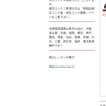
んのリンク申請ありがとうございま
す。
相互リンクご希望の方は「韓国語相
互リンク集・相互リンク募集」ペー
※
ジをご覧下さい。
当韓国語講座は東京のほか、大阪、
名古屋、京都、福岡、横浜、神戸、
愛知、博多、仙台、長崎、茨城、大
分、三重、四日市、福井、鹿児島展
開中です！
個人レッスンの魅力
相互リンクについて
高崎