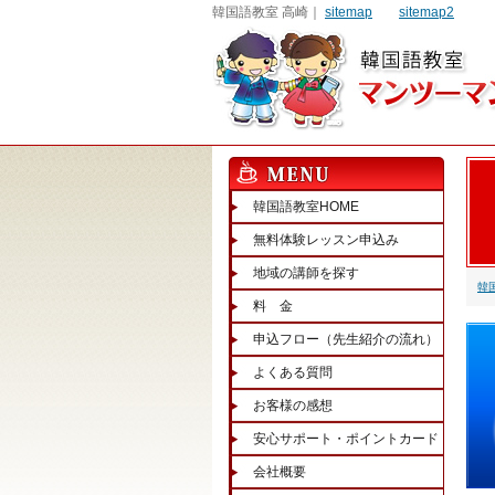
韓国語教室 高崎｜
sitemap
sitemap2
韓国語教室HOME
無料体験レッスン申込み
地域の講師を探す
韓
料 金
申込フロー（先生紹介の流れ）
よくある質問
お客様の感想
安心サポート・ポイントカード
会社概要