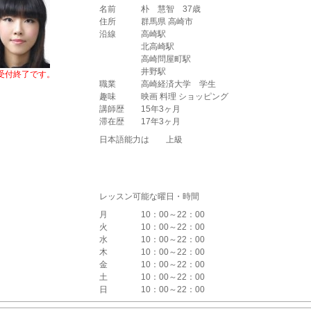
名前
朴 慧智 37歳
住所
群馬県 高崎市
沿線
高崎駅
北高崎駅
高崎問屋町駅
井野駅
受付終了です。
職業
高崎経済大学 学生
趣味
映画 料理 ショッピング
講師歴
15年3ヶ月
滞在歴
17年3ヶ月
日本語能力は 上級
レッスン可能な曜日・時間
月
10：00～22：00
火
10：00～22：00
水
10：00～22：00
木
10：00～22：00
金
10：00～22：00
土
10：00～22：00
日
10：00～22：00