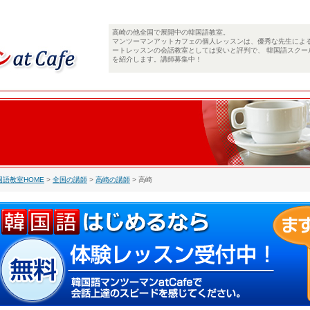
高崎の他全国で展開中の韓国語教室。
マンツーマンアットカフェの個人レッスンは、優秀な先生によ
ートレッスンの会話教室としては安いと評判で、 韓国語スクー
を紹介します。講師募集中！
国語教室HOME
>
全国の講師
>
高崎の講師
> 高崎