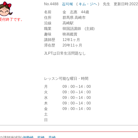
No.4488
김지혜
(
キム・ジヘ
)
先生
更新
日時
:20
名前
金 志惠 44歳
住所
群馬県 高崎市
受付終了です。
沿線
高崎駅
職業
韓国語講師 (主婦)
趣味
映画鑑賞
講師歴
12年1ヶ月
滞在歴
20年11ヶ月
JLPTは日常生活問題なし
レッスン可能な曜日・時間
月
09：00～14：00
火
09：00～14：00
水
09：00～14：00
木
09：00～14：00
金
09：00～14：00
土
日
の講師地域別
伊勢崎
前橋
高崎