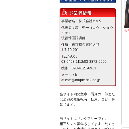
事業者名：株式会社M＆S
代表者：高 秀一（コウ・シュウ
※
イチ）
現役韓国語講師
住所：東京都台東区入谷
1-7-10-201
TEL/FAX：
03-6458-1112/03-3872-5550
携帯：090-4121-6913
メール：k-
at.cafe@maple.dti2.ne.jp
当サイト内の文章・写真の一部また
は全部の無断転写、転用、コピーを
禁じます。
当サイトはリンクフリーです。
相互リンク募集もしてます。たくさ