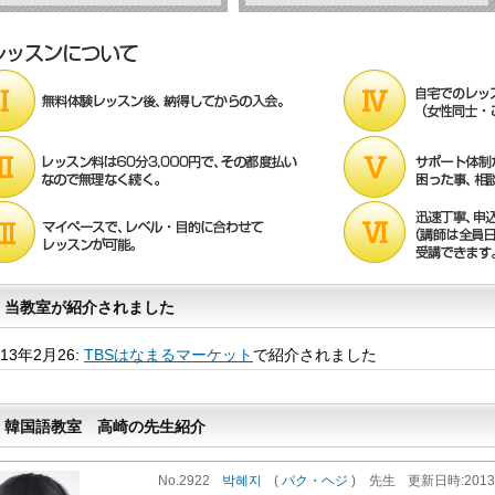
当教室が紹介されました
013年2月26:
TBSはなまるマーケット
で紹介されました
韓国語教室 高崎の先生紹介
No.2922
박혜지
(
パク・ヘジ
)
先生
更新
日時
:20