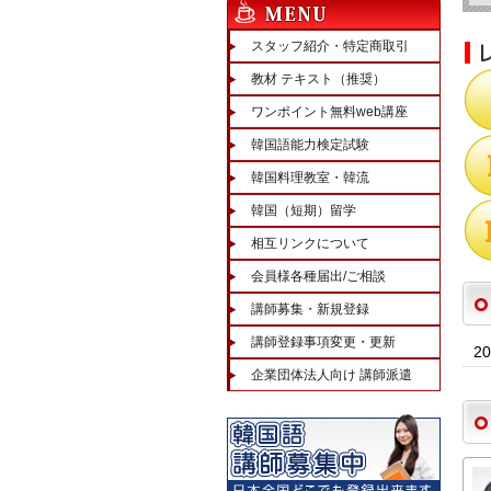
スタッフ紹介・特定商取引
教材 テキスト（推奨）
ワンポイント無料web講座
韓国語能力検定試験
韓国料理教室・韓流
韓国（短期）留学
相互リンクについて
会員様各種届出/ご相談
講師募集・新規登録
講師登録事項変更・更新
2
企業団体法人向け 講師派遣