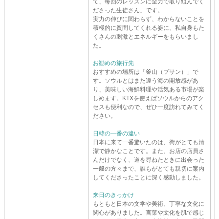
て、毎回のレッスンに全力で取り組んでく
ださった生徒さん」です。
実力の伸びに関わらず、わからないことを
積極的に質問してくれる姿に、私自身もた
くさんの刺激とエネルギーをもらいまし
た。
お勧めの旅行先
おすすめの場所は「釜山（プサン）」で
す。ソウルとはまた違う海の開放感があ
り、美味しい海鮮料理や活気ある市場が楽
しめます。KTXを使えばソウルからのアク
セスも便利なので、ぜひ一度訪れてみてく
ださい。
日韓の一番の違い
日本に来て一番驚いたのは、街がとても清
潔で静かなことです。また、お店の店員さ
んだけでなく、道を尋ねたときに出会った
一般の方々まで、誰もがとても親切に案内
してくださったことに深く感動しました。
来日のきっかけ
もともと日本の文学や美術、丁寧な文化に
関心がありました。言葉や文化を肌で感じ