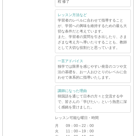
程 修了
レッスン方法など
学習者のレベルに合わせて指導すること
が、学習への興味を維持するための最も大
切な条件だと考えています。
また、学習者の質問を引き出したり、さま
ざまな考え方へ導いたりすることも、教師
として大切な役割だと思っています。
一言アドバイス
独学では限界を感じやすい発音のコツや文
法の基礎を、お一人おひとりのレベルに合
わせて体系的に指導いたします。
講師になった理由
韓国語を通じて日本の方々と交流する中
で、皆さんの「学びたい」という熱意に深
く感銘を受けました。
レッスン可能な曜日・時間
月
09：00～22：00
火
11：00～19：00