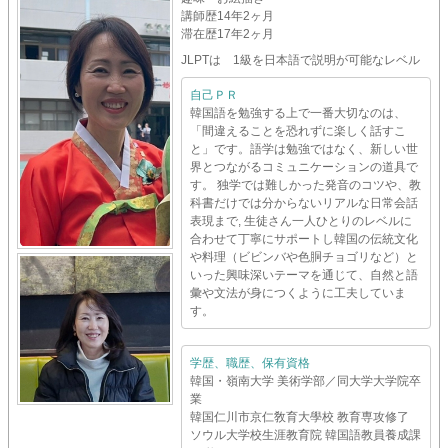
講師歴
14年2ヶ月
滞在歴
17年2ヶ月
JLPTは 1級を日本語で説明が可能なレベル
自己ＰＲ
韓国語を勉強する上で一番大切なのは、
「間違えることを恐れずに楽しく話すこ
と」です。語学は勉強ではなく、新しい世
界とつながるコミュニケーションの道具で
す。 独学では難しかった発音のコツや、教
科書だけでは分からないリアルな日常会話
表現まで, 生徒さん一人ひとりのレベルに
合わせて丁寧にサポートし韓国の伝統文化
や料理（ビビンバや色胴チョゴリなど）と
いった興味深いテーマを通じて、自然と語
彙や文法が身につくように工夫していま
す。
学歴、職歴、保有資格
韓国・嶺南大学 美術学部／同大学大学院卒
業
韓国仁川市京仁敎育大學校 教育専攻修了
ソウル大学校生涯教育院 韓国語教員養成課