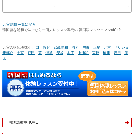
大宮 講師一覧に戻る
韓国語を浦和で学ぶならー個人レッスン専門の 韓国語マンツーマンatCafe
大宮の講師地域別
川口
熊谷
武蔵浦和
浦和
与野
上尾
北本
さいたま
新都心
大宮
戸田
蕨
鴻巣
深谷
本庄
中浦和
宮原
桶川
行田
籠
原
韓国語教室HOME