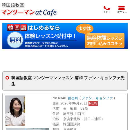
韓国語教室 マンツーマンレッスン 浦和 ファン・キョンファ先
生
No.6346
황경화
(
ファン・キョンファ
)
更新
:2026年06月26日
NEW
名前
黄 敬花 58歳
住所
埼玉県 川口市
沿線
京浜東北線（川口～浦和）
職業
韓国語講師
趣味
お絵描き