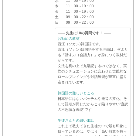
水
11：00～19：00
木
11：00～19：00
金
11：00～19：00
土
09：00～22：00
日
09：00～22：00
―― 先生に10の質問です！ ――
お勧めの教材
西江（ソカン)韓国語です。
西江（ソカン)韓国語をする理由は、何より
も「話す力（会話力）」が身につく教材だ
からです。
文法を机の上で丸暗記するのではなく、実
際のシチュエーションに合わせた実践的な
ロールプレイングや対話練習が豊富に盛り
込まれています.
韓国語の難しいところ
日本語にはないパッチムや発音の変化、そ
して語順が同じだからこそ陥りやすい“直訳
の不思議な表現“です
生徒さんとの思い出話
これまで教えてきた生徒の中で最も印象に
残っているのは、やはり「高い熱意を持っ