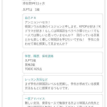
滞在歴
9年11ヶ月
JLPTは 1級
自己ＰＲ
アンニョンハセヨ！
韓国ソウル出身のイユジョンと申します。KPOPが好き！K
ドラマが好き！もしくは韓国語をペラペラ喋りたい！でも
一人では難しいと思っていませんか？ 流行っている言葉
とかも楽しく優しく韓国語を学びたいですね！ 学生に合
わせて進む授業して見ませんか？
学歴、職歴、保有資格
JLPT1級
英検2級
TOEIC 825点
レッスン方法など
まず学生の韓国語レベルを把握し、学生が求めている授業
方法をもとに授業するつもりです。
一言アドバイス
難しい文法、発音を一人で勉強する方より韓国人の先生と