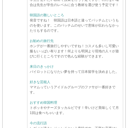
合は先生が学生のレベルに合う教材を選び使う予定です！
韓国語の難しいところ
発音ですね！ 韓国語は日本語と違ってパッチムというも
のを使います。このパッチムのせいで意味が伝わらなかっ
たりもするのです。
お勧めの旅行先
ホンデが一番旅行しやすいですね！コスメも多いし可愛い
服もいっぱい有ります！何よりも明洞より現地の人々が遊
びに行くところですので色んな経験ができます。
来日のきっかけ
パイロットになりたい夢を持って日本留学を決めました。
好きな芸能人
ママムっていうアイドルグループのファサが一番好きで
す。
おすすめ韓国料理
トポッキやチーズタッカルビです！辛いけど美味しくて月
1回は食べちゃいます。
今の流行語