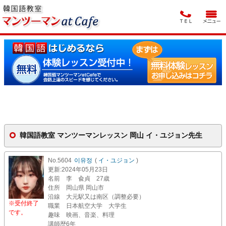
韓国語教室 マンツーマンレッスン 岡山 イ・ユジョン先生
No.5604
이유정
(
イ・ユジョン
)
更新
:2024年05月23日
名前
李 兪貞 27歳
住所
岡山県 岡山市
沿線
大元駅又は南区（調整必要）
※受付終了
職業
日本航空大学 大学生
です。
趣味
映画、音楽、料理
講師歴
6年