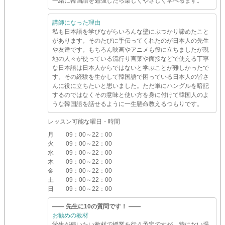
一緒に韓国語を勉強したら楽しくやさしく学べるます。
講師になった理由
私も日本語を学びながらいろんな壁にぶつかり諦めたこと
があります。そのたびに手伝ってくれたのが日本人の先生
や友達です。もちろん映画やアニメも役に立ちましたが現
地の人々が使っている流行り言葉や面接などで使える丁寧
な日本語は日本人からではないと学ぶことが難しかったで
す。その経験を生かして韓国語で困っている日本人の皆さ
んに役に立ちたいと思いました。ただ単にハングルを暗記
するのではなくその意味と使い方を身に付けて韓国人のよ
うな韓国語を話せるように一生懸命教えるつもりです。
レッスン可能な曜日・時間
月
09：00～22：00
火
09：00～22：00
水
09：00～22：00
木
09：00～22：00
金
09：00～22：00
土
09：00～22：00
日
09：00～22：00
―― 先生に10の質問です！ ――
お勧めの教材
学生が使いたい教材で授業を行う予定ですが、特にない場