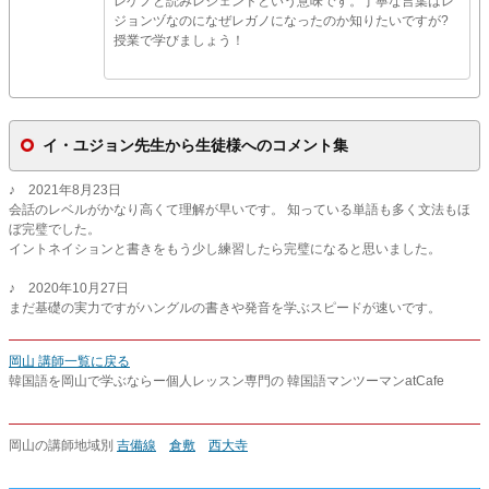
レゲノと読みレジェンドという意味です。丁寧な言葉はレ
ジョンヅなのになぜレガノになったのか知りたいですが?
授業で学びましょう！
イ・ユジョン先生から生徒様へのコメント集
♪ 2021年8月23日
会話のレベルがかなり高くて理解が早いです。 知っている単語も多く文法もほ
ぼ完璧でした。
イントネイションと書きをもう少し練習したら完璧になると思いました。
♪ 2020年10月27日
まだ基礎の実力ですがハングルの書きや発音を学ぶスピードが速いです。
岡山 講師一覧に戻る
韓国語を岡山で学ぶならー個人レッスン専門の 韓国語マンツーマンatCafe
岡山の講師地域別
吉備線
倉敷
西大寺