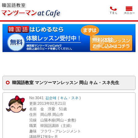
韓国語教室 マンツーマンレッスン 岡山 キム・スネ先生
No.3041
김순애
(
キム・スネ
)
更新
:2013年02月21日
名前
金 淳愛 51歳
住所
岡山県 岡山市
沿線
山陽本線(岡山～倉敷)
職業
韓国語講師（主婦）
趣味
フラワ－アレンジメント
講師歴
17年9ヶ月