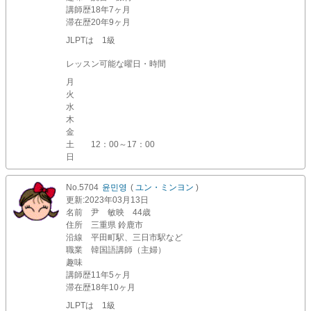
講師歴
18年7ヶ月
滞在歴
20年9ヶ月
JLPTは 1級
レッスン可能な曜日・時間
月
火
水
木
金
土
12：00～17：00
日
No.5704
윤민영
(
ユン・ミンヨン
)
更新
:2023年03月13日
名前
尹 敏映 44歳
住所
三重県 鈴鹿市
沿線
平田町駅、三日市駅など
職業
韓国語講師（主婦）
趣味
講師歴
11年5ヶ月
滞在歴
18年10ヶ月
JLPTは 1級