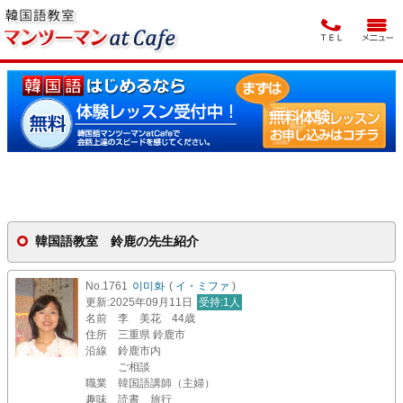
韓国語教室 鈴鹿の先生紹介
No.1761
이미화
(
イ・ミファ
)
更新
:2025年09月11日
受持
:1人
名前
李 美花 44歳
住所
三重県 鈴鹿市
沿線
鈴鹿市内
ご相談
職業
韓国語講師（主婦）
趣味
読書 旅行