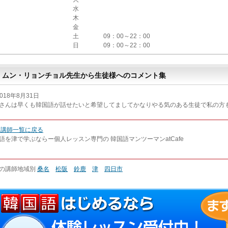
水
木
金
土
09：00～22：00
日
09：00～22：00
ムン・リョンチョル先生から生徒様へのコメント集
018年8月31日
さんは早くも韓国語が話せたいと希望してましてかなりやる気のある生徒で私の方
 講師一覧に戻る
語を津で学ぶならー個人レッスン専門の 韓国語マンツーマンatCafe
の講師地域別
桑名
松阪
鈴鹿
津
四日市