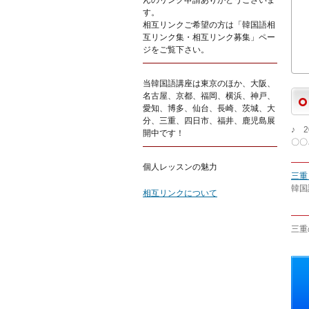
んのリンク申請ありがとうございま
す。
相互リンクご希望の方は「韓国語相
互リンク集・相互リンク募集」ペー
ジをご覧下さい。
当韓国語講座は東京のほか、大阪、
名古屋、京都、福岡、横浜、神戸、
愛知、博多、仙台、長崎、茨城、大
分、三重、四日市、福井、鹿児島展
♪ 2
開中です！
〇〇
個人レッスンの魅力
三重
韓国
相互リンクについて
三重