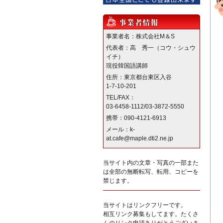
事業者名：株式会社M＆S
代表者：高 秀一（コウ・シュウ
イチ）
現役韓国語講師
住所：東京都台東区入谷
1-7-10-201
TEL/FAX：
03-6458-1112/03-3872-5550
携帯：090-4121-6913
メール：k-
at.cafe@maple.dti2.ne.jp
当サイト内の文章・写真の一部また
は全部の無断転写、転用、コピーを
禁じます。
当サイトはリンクフリーです。
相互リンク募集もしてます。たくさ