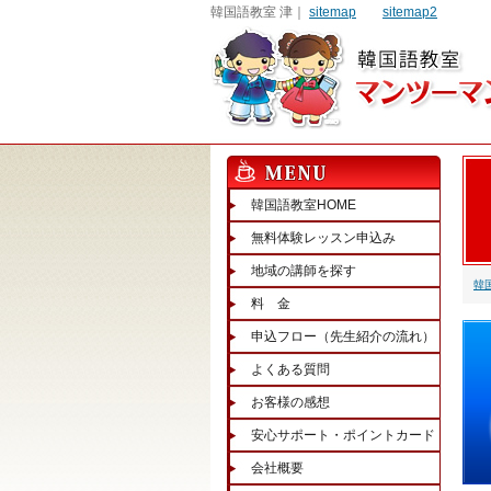
韓国語教室 津｜
sitemap
sitemap2
韓国語教室HOME
無料体験レッスン申込み
地域の講師を探す
韓
料 金
申込フロー（先生紹介の流れ）
よくある質問
お客様の感想
安心サポート・ポイントカード
会社概要