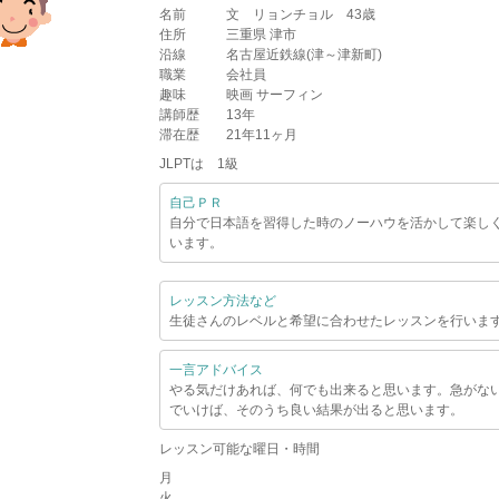
名前
文 リョンチョル 43歳
住所
三重県 津市
沿線
名古屋近鉄線(津～津新町)
職業
会社員
趣味
映画 サーフィン
講師歴
13年
滞在歴
21年11ヶ月
JLPTは 1級
自己ＰＲ
自分で日本語を習得した時のノーハウを活かして楽し
います。
レッスン方法など
生徒さんのレベルと希望に合わせたレッスンを行いま
一言アドバイス
やる気だけあれば、何でも出来ると思います。急がな
でいけば、そのうち良い結果が出ると思います。
レッスン可能な曜日・時間
月
火