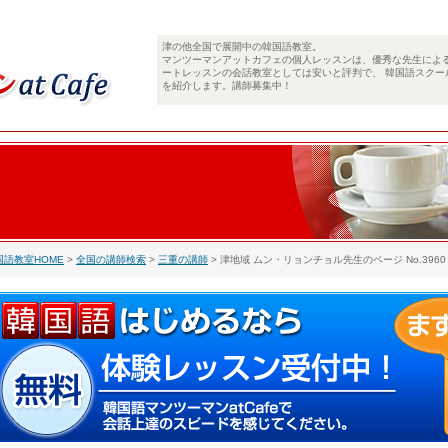
津の他全国で展開中の韓国語教室。
マンツーマンアットカフェの個人レッスンは、優秀な先生によ
ートレッスンの会話教室としては安いと評判で、 韓国語スクー
を紹介します。講師募集中！
国語教室HOME
>
全国の講師検索
>
三重の講師
> 津地域 ムン・リョンチョル先生のページ No.3960