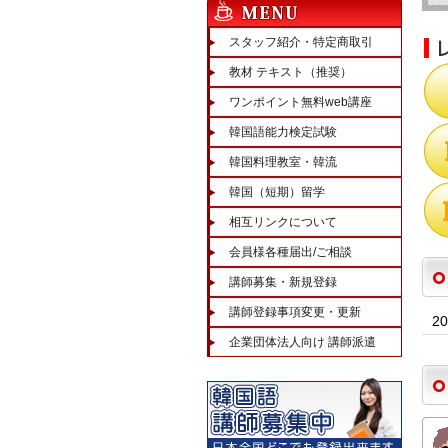
スタッフ紹介・特定商取引
教材 テキスト（推奨）
ワンポイント無料web講座
韓国語能力検定試験
韓国料理教室・韓流
韓国（短期）留学
相互リンクについて
会員様各種届出/ご相談
講師募集・新規登録
講師登録事項変更・更新
2
企業団体法人向け 講師派遣