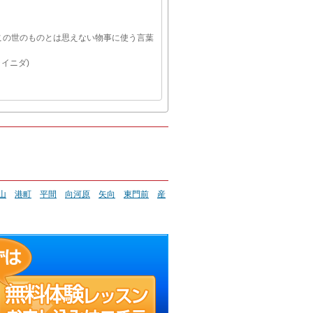
この世のものとは思えない物事に使う言葉
ャイニダ)
山
港町
平間
向河原
矢向
東門前
産