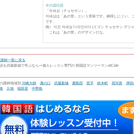
今の流行語
「저세상（チョセサン）」
저세상は「あの世」という意味です。納得しにくい、
です。
例） 이건 저세상 디자인이다 (イゴン チョセサン デジ
これは「あの世」のデザインだな。
 講師一覧に戻る
語を武蔵新城で学ぶならー個人レッスン専門の 韓国語マンツーマンatCafe
の講師地域別
川崎大師
溝の口
武蔵新城
鹿島田
尻手
鈴木町
宿河原
津田
路
久地
稲田是
中野島