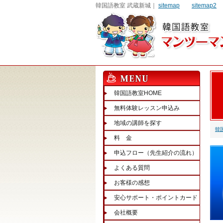
韓国語教室 武蔵新城｜
sitemap
sitemap2
韓国語教室HOME
無料体験レッスン申込み
地域の講師を探す
韓
料 金
申込フロー（先生紹介の流れ）
よくある質問
お客様の感想
安心サポート・ポイントカード
会社概要