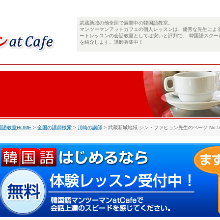
武蔵新城の他全国で展開中の韓国語教室。
マンツーマンアットカフェの個人レッスンは、優秀な先生によ
ートレッスンの会話教室としては安いと評判で、 韓国語スクー
を紹介します。講師募集中！
国語教室HOME
>
全国の講師検索
>
川崎の講師
> 武蔵新城地域 シン・ファヒョン先生のページ No.5