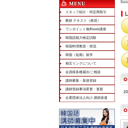
スタッフ紹介・特定商取引
教材 テキスト（推奨）
ワンポイント無料web講座
韓国語能力検定試験
韓国料理教室・韓流
韓国（短期）留学
相互リンクについて
会員様各種届出/ご相談
講師募集・新規登録
講師登録事項変更・更新
2
企業団体法人向け 講師派遣