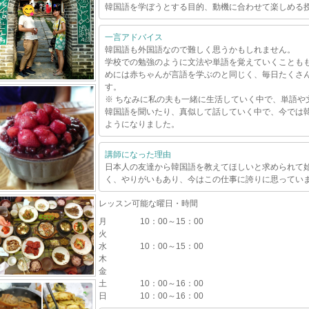
韓国語を学ぼうとする目的、動機に合わせて楽しめる
一言アドバイス
韓国語も外国語なので難しく思うかもしれません。
学校での勉強のように文法や単語を覚えていくことも
めには赤ちゃんが言語を学ぶのと同じく、毎日たくさ
す。
※ ちなみに私の夫も一緒に生活していく中で、単語や
韓国語を聞いたり、真似して話していく中で、今では
ようになりました。
講師になった理由
日本人の友達から韓国語を教えてほしいと求められて
く、やりがいもあり、今はこの仕事に誇りに思ってい
レッスン可能な曜日・時間
月
10：00～15：00
火
水
10：00～15：00
木
金
土
10：00～16：00
日
10：00～16：00