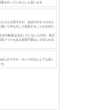
授業を作っていきたいと思います。
もちろん大切ですが、会話の力をつけるた
ん聞いて声を出して発音することが大切で
文法の勉強はほぼしていないものの、私の
韓国ドラマをある程度字幕なしで見られる
始めたのですが、やってみるととても楽し
ます。