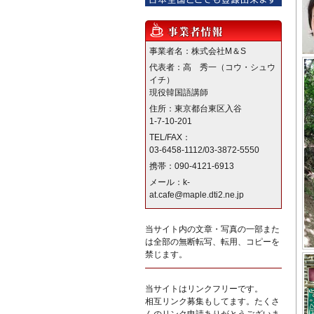
事業者名：株式会社M＆S
代表者：高 秀一（コウ・シュウ
イチ）
現役韓国語講師
住所：東京都台東区入谷
1-7-10-201
TEL/FAX：
03-6458-1112/03-3872-5550
携帯：090-4121-6913
メール：k-
at.cafe@maple.dti2.ne.jp
当サイト内の文章・写真の一部また
は全部の無断転写、転用、コピーを
禁じます。
当サイトはリンクフリーです。
相互リンク募集もしてます。たくさ