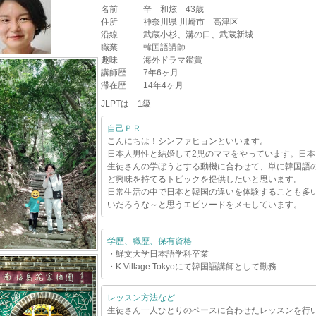
名前
辛 和炫 43歳
住所
神奈川県 川崎市 高津区
沿線
武蔵小杉、溝の口、武蔵新城
職業
韓国語講師
趣味
海外ドラマ鑑賞
講師歴
7年6ヶ月
滞在歴
14年4ヶ月
JLPTは 1級
自己ＰＲ
こんにちは！シンファヒョンといいます。
日本人男性と結婚して2児のママをやっています。日本
生徒さんの学ぼうとする動機に合わせて、単に韓国語
ど興味を持てるトピックを提供したいと思います。
日常生活の中で日本と韓国の違いを体験することも多
いだろうな～と思うエピソードをメモしています。
学歴、職歴、保有資格
・鮮文大学日本語学科卒業
・K Village Tokyoにて韓国語講師として勤務
レッスン方法など
生徒さん一人ひとりのペースに合わせたレッスンを行