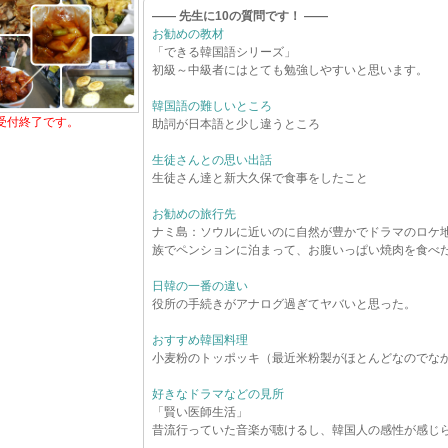
―― 先生に10の質問です！ ――
お勧めの教材
「できる韓国語シリーズ」
初級～中級者にはとても勉強しやすいと思います。
韓国語の難しいところ
受付終了です。
助詞が日本語と少し違うところ
生徒さんとの思い出話
生徒さん達と新大久保で食事をしたこと
お勧めの旅行先
ナミ島：ソウルに近いのに自然が豊かでドラマのロケ
族でペンションに泊まって、お腹いっぱい焼肉を食べ
日韓の一番の違い
役所の手続きがアナログ過ぎてヤバいと思った。
おすすめ韓国料理
小麦粉のトッポッキ（最近米粉製がほとんどなのでな
好きなドラマなどの見所
「賢い医師生活」
昔流行っていた音楽が聴けるし、韓国人の感性が感じ