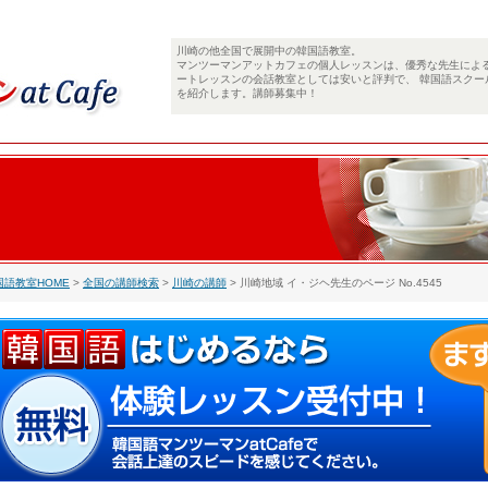
川崎の他全国で展開中の韓国語教室。
マンツーマンアットカフェの個人レッスンは、優秀な先生によ
ートレッスンの会話教室としては安いと評判で、 韓国語スクー
を紹介します。講師募集中！
国語教室HOME
>
全国の講師検索
>
川崎の講師
> 川崎地域 イ・ジヘ先生のページ No.4545