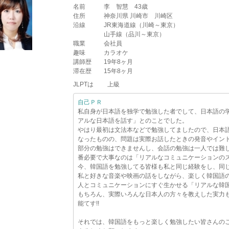
名前
李 智慧 43歳
住所
神奈川県 川崎市 川崎区
沿線
JR東海道線（川崎～東京）
山手線（品川～東京）
職業
会社員
趣味
カラオケ
講師歴
19年8ヶ月
滞在歴
15年8ヶ月
JLPTは 上級
自己ＰＲ
私自身が日本語を独学で勉強した者でして、日本語の
アルな日本語を話す」とのことでした。
やはり最初は文法本などで勉強してましたので、日本
なったものの、問題は実際お話したときの発音やイン
部分の勉強はできませんし、会話の勉強は一人では難
番必要で大事なのは「リアルなコミュニケーションの
今、韓国語を勉強してる皆様も私と同じ経験をし、同
私と好きな音楽や映画の話をしながら、楽しく韓国語
人とコミュニケーションにすぐ生かせる「リアルな韓国
もちろん、実際いろんな日本人の方々を教えした実力
能てす!!
それでは、韓国語をもっと楽しく勉強したい皆さんの