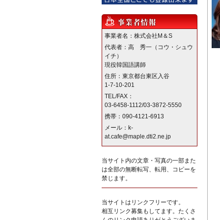
事業者名：株式会社M＆S
代表者：高 秀一（コウ・シュウ
イチ）
現役韓国語講師
住所：東京都台東区入谷
1-7-10-201
TEL/FAX：
03-6458-1112/03-3872-5550
携帯：090-4121-6913
メール：k-
at.cafe@maple.dti2.ne.jp
当サイト内の文章・写真の一部また
は全部の無断転写、転用、コピーを
禁じます。
当サイトはリンクフリーです。
相互リンク募集もしてます。たくさ