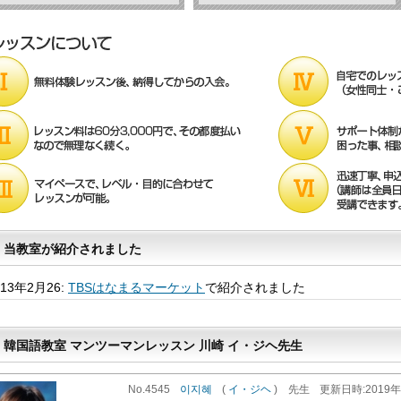
当教室が紹介されました
013年2月26:
TBSはなまるマーケット
で紹介されました
韓国語教室 マンツーマンレッスン 川崎 イ・ジヘ先生
No.4545
이지혜
(
イ・ジヘ
)
先生
更新
日時
:2019