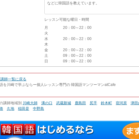
などに韓国語を教えています。
レッスン可能な曜日・時間
月
20：00～22：00
火
水
20：00～22：00
木
金
20：00～22：00
土
09：00～22：00
日
09：00～22：00
 講師一覧に戻る
語を川崎で学ぶならー個人レッスン専門の 韓国語マンツーマンatCafe
の講師地域別
川崎大師
溝の口
武蔵新城
鹿島田
尻手
鈴木町
宿河原
津田
路
久地
稲田是
中野島