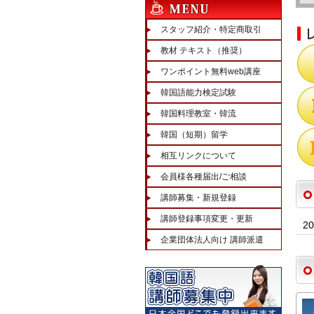
スタッフ紹介・特定商取引
教材 テキスト（推奨）
ワンポイント無料web講座
韓国語能力検定試験
韓国料理教室・韓流
韓国（短期）留学
相互リンクについて
会員様各種届出/ご相談
講師募集・新規登録
講師登録事項変更・更新
2
企業団体法人向け 講師派遣