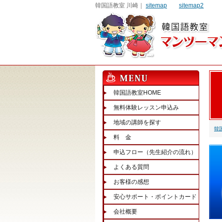
韓国語教室 川崎｜
sitemap
sitemap2
韓国語教室HOME
無料体験レッスン申込み
地域の講師を探す
韓
料 金
申込フロー（先生紹介の流れ）
よくある質問
お客様の感想
安心サポート・ポイントカード
会社概要