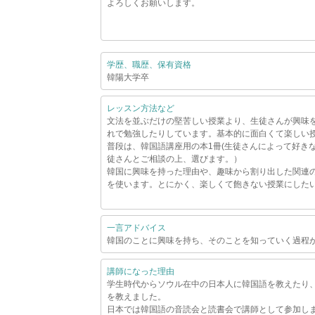
よろしくお願いします。
学歴、職歴、保有資格
韓陽大学卒
レッスン方法など
文法を並ぶだけの堅苦しい授業より、生徒さんが興味
れで勉強したりしています。基本的に面白くて楽しい
普段は、韓国語講座用の本1冊(生徒さんによって好き
徒さんとご相談の上、選びます。）
韓国に興味を持った理由や、趣味から割り出した関連
を使います。とにかく、楽しくて飽きない授業にした
一言アドバイス
韓国のことに興味を持ち、そのことを知っていく過程
講師になった理由
学生時代からソウル在中の日本人に韓国語を教えたり
を教えました。
日本では韓国語の音読会と読書会で講師として参加し