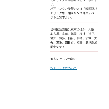
んのリンク申請ありがとうございま
す。
相互リンクご希望の方は「韓国語相
互リンク集・相互リンク募集」ペー
ジをご覧下さい。
当韓国語講座は東京のほか、大阪、
名古屋、京都、福岡、横浜、神戸、
愛知、博多、仙台、長崎、茨城、大
分、三重、四日市、福井、鹿児島展
開中です！
個人レッスンの魅力
相互リンクについて