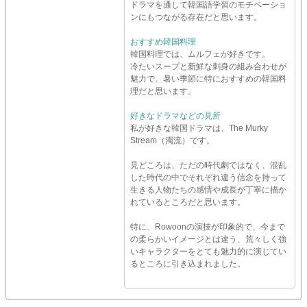
ドラマを通して韓国語学習のモチベーショ
ンにもつながる存在だと思います。
おすすめ韓国料理
韓国料理では、ムルフェが好きです。
冷たいスープと新鮮な刺身の組み合わせが
魅力で、暑い季節に特におすすめの韓国料
理だと思います。
好きなドラマなどの見所
私が好きな韓国ドラマは、The Murky
Stream（濁流）です。
見どころは、ただの時代劇ではなく、混乱
した時代の中でそれぞれ違う信念を持って
生きる人物たちの感情や成長が丁寧に描か
れているところだと思います。
特に、Rowoonの演技が印象的で、今まで
の柔らかいイメージとは違う、荒々しく強
いキャラクターをとても魅力的に演じてい
るところに引き込まれました。