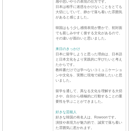
感や思いやりの表現の仕方です。
日本は相手に迷惑をかけないことをとても
大切にしていて、静かで落ち着いた雰囲気
があると感じました。
韓国はもう少し感情表現が豊かで、初対面
でも親しみやすく接する文化があるので、
その違いが面白いと思いました。
来日のきっかけ
日本に留学しようと思った理由は、日本語
と日本文化をより実践的に学びたいと考え
たからです。
教科書だけでは学べないコミュニケーショ
ンや文化を、実際に現地で経験したいと思
いました。
留学を通して、異なる文化を理解する大切
さや、自分から積極的に行動することの重
要性を学ぶことができました。
好きな芸能人
好きな韓国の有名人は、Rowoonです。
演技や表現力が魅力的で、誠実で落ち着い
た雰囲気に惹かれます。