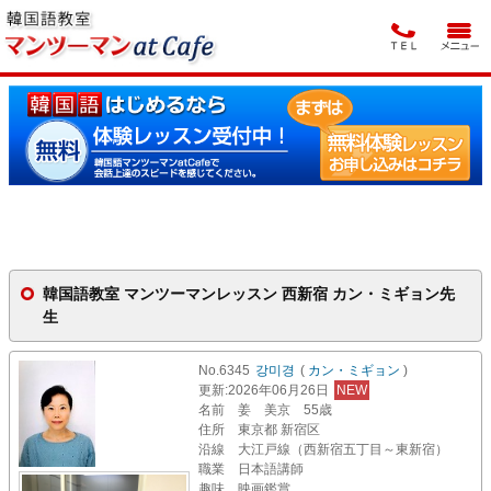
韓国語教室 マンツーマンレッスン 西新宿 カン・ミギョン先
生
No.6345
강미경
(
カン・ミギョン
)
更新
:2026年06月26日
NEW
名前
姜 美京 55歳
住所
東京都 新宿区
沿線
大江戸線（西新宿五丁目～東新宿）
職業
日本語講師
趣味
映画鑑賞