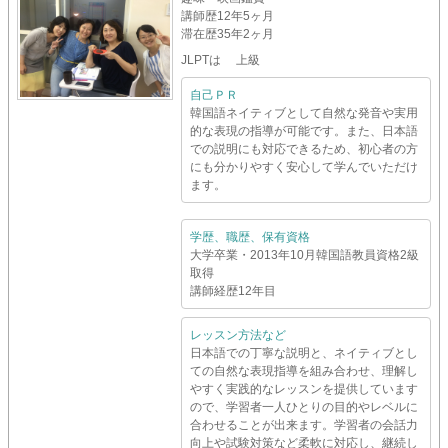
講師歴
12年5ヶ月
滞在歴
35年2ヶ月
JLPTは 上級
自己ＰＲ
韓国語ネイティブとして自然な発音や実用
的な表現の指導が可能です。また、日本語
での説明にも対応できるため、初心者の方
にも分かりやすく安心して学んでいただけ
ます。
学歴、職歴、保有資格
大学卒業・2013年10月韓国語教員資格2級
取得
講師経歴12年目
レッスン方法など
日本語での丁寧な説明と、ネイティブとし
ての自然な表現指導を組み合わせ、理解し
やすく実践的なレッスンを提供しています
ので、学習者一人ひとりの目的やレベルに
合わせることが出来ます。学習者の会話力
向上や試験対策など柔軟に対応し、継続し