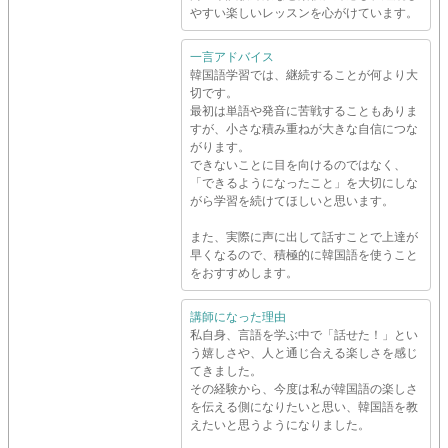
やすい楽しいレッスンを心がけています。
一言アドバイス
韓国語学習では、継続することが何より大
切です。
最初は単語や発音に苦戦することもありま
すが、小さな積み重ねが大きな自信につな
がります。
できないことに目を向けるのではなく、
「できるようになったこと」を大切にしな
がら学習を続けてほしいと思います。
また、実際に声に出して話すことで上達が
早くなるので、積極的に韓国語を使うこと
をおすすめします。
講師になった理由
私自身、言語を学ぶ中で「話せた！」とい
う嬉しさや、人と通じ合える楽しさを感じ
てきました。
その経験から、今度は私が韓国語の楽しさ
を伝える側になりたいと思い、韓国語を教
えたいと思うようになりました。