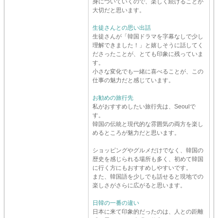
身についていくので、楽しく続けることが
大切だと思います。
生徒さんとの思い出話
生徒さんが「韓国ドラマを字幕なしで少し
理解できました！」と嬉しそうに話してく
ださったことが、とても印象に残っていま
す。
小さな変化でも一緒に喜べることが、この
仕事の魅力だと感じています。
お勧めの旅行先
私がおすすめしたい旅行先は、Seoulで
す。
韓国の伝統と現代的な雰囲気の両方を楽し
めるところが魅力だと思います。
ショッピングやグルメだけでなく、韓国の
歴史を感じられる場所も多く、初めて韓国
に行く方にもおすすめしやすいです。
また、韓国語を少しでも話せると現地での
楽しさがさらに広がると思います。
日韓の一番の違い
日本に来て印象的だったのは、人との距離