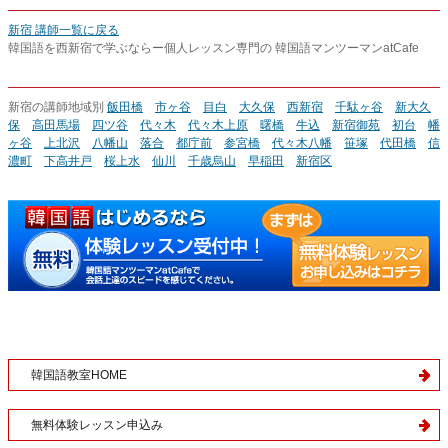
新宿 講師一覧に戻る
韓国語を西新宿で学ぶならー個人レッスン専門の 韓国語マンツーマンatCafe
新宿の講師地域別
飯田橋
市ヶ谷
目白
大久保
西新宿
千駄ヶ谷
新大久
保
高田馬場
四ツ谷
代々木
代々木上原
曙橋
牛込
新宿御苑
初台
幡
ヶ谷
上北沢
八幡山
落合
都庁前
参宮橋
代々木八幡
笹塚
代田橋
信
濃町
下高井戸
桜上水
仙川
千歳烏山
早稲田
新宿区
韓国語教室HOME
無料体験レッスン申込み