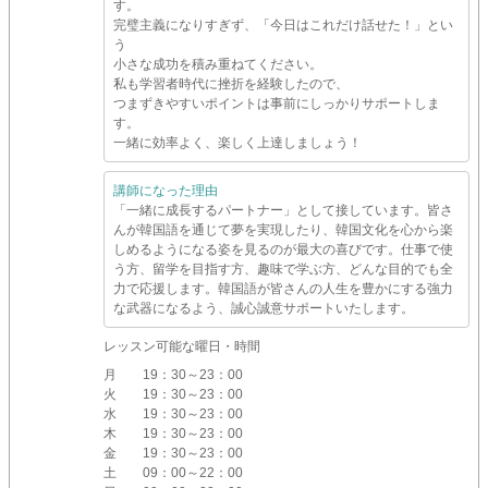
す。
完璧主義になりすぎず、「今日はこれだけ話せた！」とい
う
小さな成功を積み重ねてください。
私も学習者時代に挫折を経験したので、
つまずきやすいポイントは事前にしっかりサポートしま
す。
一緒に効率よく、楽しく上達しましょう！
講師になった理由
「一緒に成長するパートナー」として接しています。皆さ
んが韓国語を通じて夢を実現したり、韓国文化を心から楽
しめるようになる姿を見るのが最大の喜びです。仕事で使
う方、留学を目指す方、趣味で学ぶ方、どんな目的でも全
力で応援します。韓国語が皆さんの人生を豊かにする強力
な武器になるよう、誠心誠意サポートいたします。
レッスン可能な曜日・時間
月
19：30～23：00
火
19：30～23：00
水
19：30～23：00
木
19：30～23：00
金
19：30～23：00
土
09：00～22：00