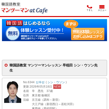
韓国語教室 マンツーマンレッスン 早稲田 シン・ウソン先
生
No.6344
신우선
(
シン・ウソン
)
更新
:2026年05月18日
NEW
名前
辛 愚先 37歳
住所
東京都 板橋区
沿線
京王線（調布～新宿）
大江戸線（新宿西口～若松河田）
東西線（早稲田駅）