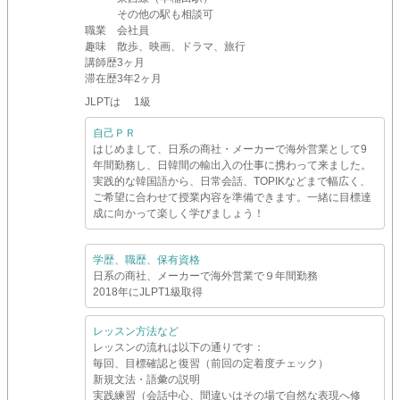
その他の駅も相談可
職業
会社員
趣味
散歩、映画、ドラマ、旅行
講師歴
3ヶ月
滞在歴
3年2ヶ月
JLPTは 1級
自己ＰＲ
はじめまして、日系の商社・メーカーで海外営業として9
年間勤務し、日韓間の輸出入の仕事に携わって来ました。
実践的な韓国語から、日常会話、TOPIKなどまで幅広く、
ご希望に合わせて授業内容を準備できます。一緒に目標達
成に向かって楽しく学びましょう！
学歴、職歴、保有資格
日系の商社、メーカーで海外営業で９年間勤務
2018年にJLPT1級取得
レッスン方法など
レッスンの流れは以下の通りです：
毎回、目標確認と復習（前回の定着度チェック）
新規文法・語彙の説明
実践練習（会話中心、間違いはその場で自然な表現へ修