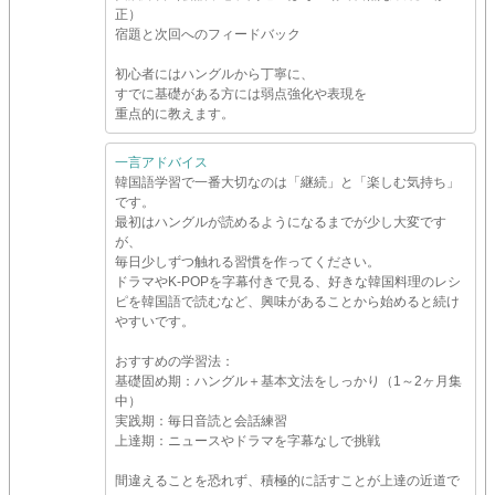
正）
宿題と次回へのフィードバック
初心者にはハングルから丁寧に、
すでに基礎がある方には弱点強化や表現を
重点的に教えます。
一言アドバイス
韓国語学習で一番大切なのは「継続」と「楽しむ気持ち」
です。
最初はハングルが読めるようになるまでが少し大変です
が、
毎日少しずつ触れる習慣を作ってください。
ドラマやK-POPを字幕付きで見る、好きな韓国料理のレシ
ピを韓国語で読むなど、興味があることから始めると続け
やすいです。
おすすめの学習法：
基礎固め期：ハングル＋基本文法をしっかり（1～2ヶ月集
中）
実践期：毎日音読と会話練習
上達期：ニュースやドラマを字幕なしで挑戦
間違えることを恐れず、積極的に話すことが上達の近道で