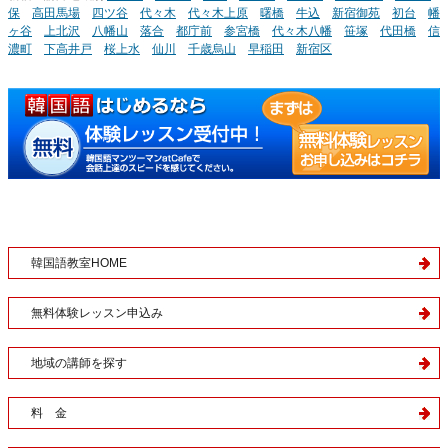
保
高田馬場
四ツ谷
代々木
代々木上原
曙橋
牛込
新宿御苑
初台
幡
ヶ谷
上北沢
八幡山
落合
都庁前
参宮橋
代々木八幡
笹塚
代田橋
信
濃町
下高井戸
桜上水
仙川
千歳烏山
早稲田
新宿区
韓国語教室HOME
無料体験レッスン申込み
地域の講師を探す
料 金