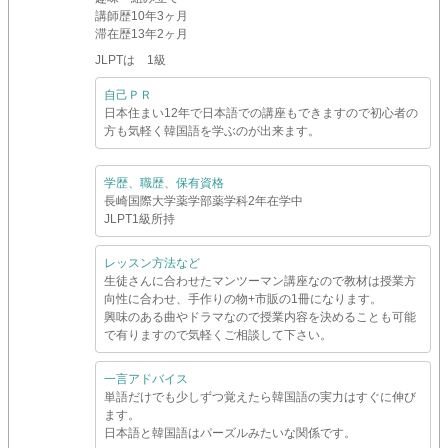
講師歴
10年3ヶ月
滞在歴
13年2ヶ月
JLPTは 1級
自己ＰＲ
日本住まい12年で日本語での講座もできますので初心者の
方も気軽く韓国語を学ぶのが出来ます。
学歴、職歴、保有資格
長崎国際大学薬学部薬学科2年在学中
JLPT1級所持
レッスン方法など
生徒さんに合わせたマンツーマン講座なので教材は授業方
向性に合わせ、手作りの物+市販の1冊になります。
興味のある曲やドラマなので授業内容を決めることも可能
で有りますので気軽くご相談して下さい。
一言アドバイス
単語だけでも少しずつ覚えたら韓国語の実力はすぐに伸び
ます。
日本語と韓国語はパーズルみたいな関係です。