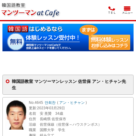
韓国語教室 マンツーマンレッスン 佐世保 アン・ヒチャン先
生
No.4645
안희찬
(
アン・ヒチャン
)
更新
:2023年03月29日
名前
安 熹贊 34歳
住所
長崎県 佐世保市
沿線
佐世保線（佐世保～ハウステンボス）
職業
国際大学 学生
趣味
組み立て