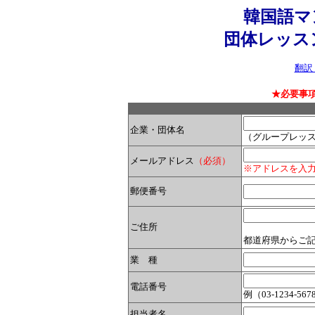
韓国語マン
団体レッス
翻訳
★必要事項を入力し「
企業・団体名
（グループレッ
メールアドレス
（必須）
※アドレスを入
郵便番号
ご住所
都道府県からご
業 種
電話番号
例（03-1234-5678
担当者名